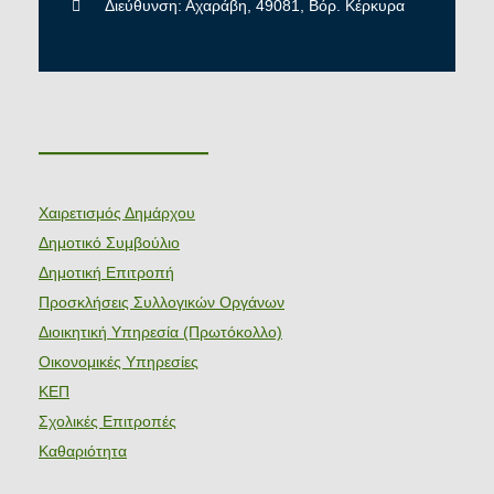
Διεύθυνση: Αχαράβη, 49081, Βόρ. Κέρκυρα
———————
Χαιρετισμός Δημάρχου
Δημοτικό Συμβούλιο
Δημοτική Επιτροπή
Προσκλήσεις Συλλογικών Οργάνων
Διοικητική Υπηρεσία (Πρωτόκολλο)
Οικονομικές Υπηρεσίες
ΚΕΠ
Σχολικές Επιτροπές
Καθαριότητα