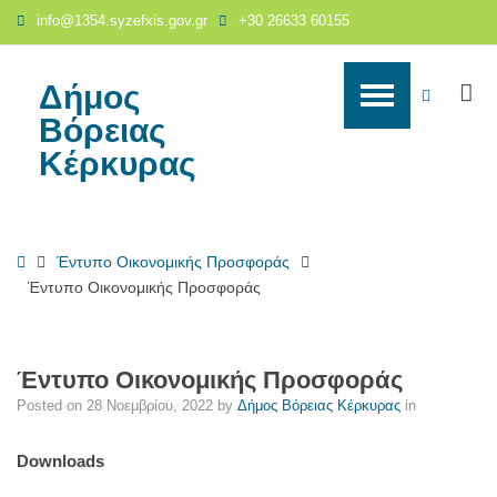
Έντυπο
info@1354.syzefxis.gov.gr
+30 26633 60155
Οικονομικής
Προσφοράς
-
Δήμος
S
WCAG
Δήμος
Βόρειας
Βόρειας
buttons
Κέρκυρας
Κέρκυρας
Home
Έντυπο Οικονομικής Προσφοράς
Έντυπο Οικονομικής Προσφοράς
Έντυπο Οικονομικής Προσφοράς
Posted on
28 Νοεμβρίου, 2022
by
Δήμος Βόρειας Κέρκυρας
in
Downloads