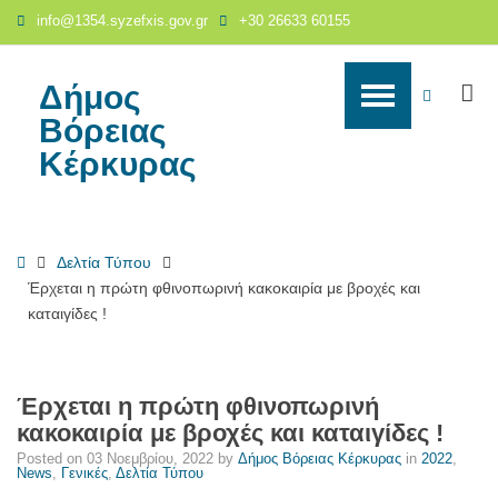
Έρχεται
info@1354.syzefxis.gov.gr
+30 26633 60155
η
πρώτη
φθινοπωρινή
Δήμος
S
WCAG
κακοκαιρία
Βόρειας
με
buttons
Κέρκυρας
βροχές
και
καταιγίδες
!
Home
Δελτία Τύπου
-
Έρχεται η πρώτη φθινοπωρινή κακοκαιρία με βροχές και
Δήμος
καταιγίδες !
Βόρειας
Κέρκυρας
Έρχεται η πρώτη φθινοπωρινή
κακοκαιρία με βροχές και καταιγίδες !
Posted on
03 Νοεμβρίου, 2022
by
Δήμος Βόρειας Κέρκυρας
in
2022
,
News
,
Γενικές
,
Δελτία Τύπου