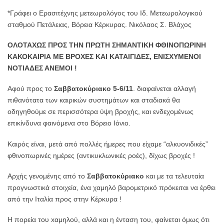
*Γράφει ο Ερασιτέχνης μετεωρολόγος του Ιδ. Μετεωρολογικού
σταθμού Πετάλειας, Βόρεια Κέρκυρας. Νικόλαος Σ. Βλάχος
ΟΛΟΤΑΧΩΣ ΠΡΟΣ ΤΗΝ ΠΡΩΤΗ ΣΗΜΑΝΤΙΚΗ ΦΘΙΝΟΠΩΡΙΝΗ
ΚΑΚΟΚΑΙΡΙΑ ΜΕ ΒΡΟΧΕΣ ΚΑΙ ΚΑΤΑΙΓΙΔΕΣ, ΕΝΙΣΧΥΜΕΝΟΙ
ΝΟΤΙΑΔΕΣ ΑΝΕΜΟΙ !
Aφού προς το
Σαββατοκύριακο 5-6/11
. διαφαίνεται αλλαγή
πιθανότατα των καιρικών συστημάτων και σταδιακά θα
οδηγηθούμε σε περισσότερα ύψη βροχής, και ενδεχομένως
επικίνδυνα φαινόμενα στο Βόρειο Ιόνιο.
Καιρός είναι, μετά από πολλές ήμερες που είχαμε “αλκυονιδικές”
φθινοπωρινές ημέρες (αντικυκλωνικές ροές), δίχως βροχές !
Αρχής γενομένης από το
Σαββατοκύριακο
και με τα τελευταία
προγνωστικά στοιχεία, ένα χαμηλό βαρομετρικό πρόκειται να έρθει
από την Ιταλία προς στην Κέρκυρα !
Η πορεία του xαμηλού, αλλά και η ένταση του, φαίνεται όμως ότι