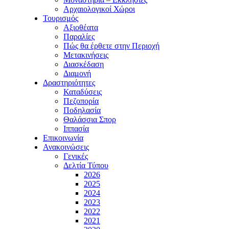
Αρχαιολογικοί Χώροι
Τουρισμός
Αξιοθέατα
Παραλίες
Πώς θα έρθετε στην Περιοχή
Μετακινήσεις
Διασκέδαση
Διαμονή
Δραστηριότητες
Καταδύσεις
Πεζοπορία
Ποδηλασία
Θαλάσσια Σπορ
Ιππασία
Επικοινωνία
Ανακοινώσεις
Γενικές
Δελτία Τύπου
2026
2025
2024
2023
2022
2021