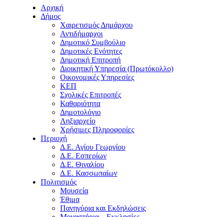
Αρχική
Δήμος
Χαιρετισμός Δημάρχου
Αντιδήμαρχοι
Δημοτικό Συμβούλιο
Δημοτικές Ενότητες
Δημοτική Επιτροπή
Διοικητική Υπηρεσία (Πρωτόκολλο)
Οικονομικές Υπηρεσίες
ΚΕΠ
Σχολικές Επιτροπές
Καθαριότητα
Δημοτολόγιο
Ληξιαρχείο
Χρήσιμες Πληροφορίες
Περιοχή
Δ.Ε. Αγίου Γεωργίου
Δ.Ε. Εσπερίων
Δ.Ε. Θιναλίου
Δ.Ε. Κασσωπαίων
Πολιτισμός
Μουσεία
Έθιμα
Πανηγύρια και Εκδηλώσεις
Μοναστήρια – Εκκλησίες