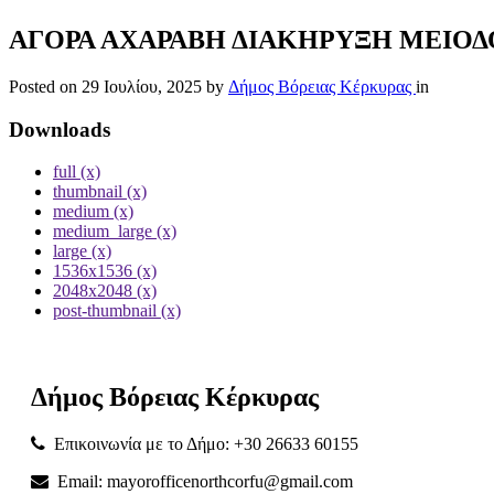
ΑΓΟΡΑ ΑΧΑΡΑΒΗ ΔΙΑΚΗΡΥΞΗ ΜΕΙΟΔ
Posted on
29 Ιουλίου, 2025
by
Δήμος Βόρειας Κέρκυρας
in
Downloads
full (x)
thumbnail (x)
medium (x)
medium_large (x)
large (x)
1536x1536 (x)
2048x2048 (x)
post-thumbnail (x)
Δήμος
Βόρειας
Κέρκυρας
Επικοινωνία με το Δήμο: +30 26633 60155
Email: mayorofficenorthcorfu@gmail.com