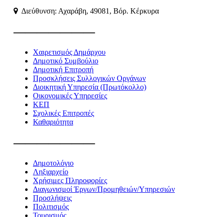
Διεύθυνση: Αχαράβη, 49081, Βόρ. Κέρκυρα
———————
Χαιρετισμός Δημάρχου
Δημοτικό Συμβούλιο
Δημοτική Επιτροπή
Προσκλήσεις Συλλογικών Οργάνων
Διοικητική Υπηρεσία (Πρωτόκολλο)
Οικονομικές Υπηρεσίες
ΚΕΠ
Σχολικές Επιτροπές
Καθαριότητα
———————
Δημοτολόγιο
Ληξιαρχείο
Χρήσιμες Πληροφορίες
Διαγωνισμοί Έργων/Προμηθειών/Υπηρεσιών
Προσλήψεις
Πολιτισμός
Τουρισμός