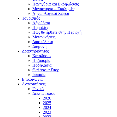
Πανηγύρια και Εκδηλώσεις
Μοναστήρια – Εκκλησίες
Αρχαιολογικοί Χώροι
Τουρισμός
Αξιοθέατα
Παραλίες
Πώς θα έρθετε στην Περιοχή
Μετακινήσεις
Διασκέδαση
Διαμονή
Δραστηριότητες
Καταδύσεις
Πεζοπορία
Ποδηλασία
Θαλάσσια Σπορ
Ιππασία
Επικοινωνία
Ανακοινώσεις
Γενικές
Δελτία Τύπου
2026
2025
2024
2023
2022