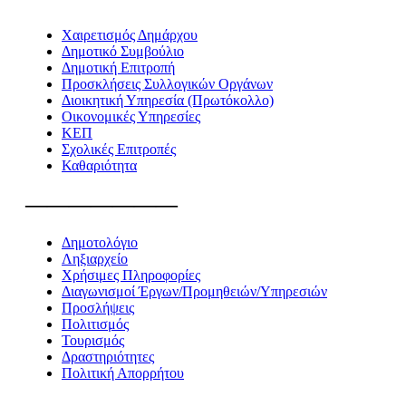
Χαιρετισμός Δημάρχου
Δημοτικό Συμβούλιο
Δημοτική Επιτροπή
Προσκλήσεις Συλλογικών Οργάνων
Διοικητική Υπηρεσία (Πρωτόκολλο)
Οικονομικές Υπηρεσίες
ΚΕΠ
Σχολικές Επιτροπές
Καθαριότητα
———————
Δημοτολόγιο
Ληξιαρχείο
Χρήσιμες Πληροφορίες
Διαγωνισμοί Έργων/Προμηθειών/Υπηρεσιών
Προσλήψεις
Πολιτισμός
Τουρισμός
Δραστηριότητες
Πολιτική Απορρήτου