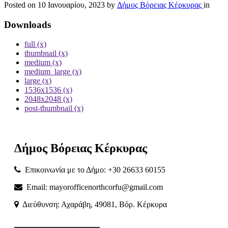
Posted on
10 Ιανουαρίου, 2023
by
Δήμος Βόρειας Κέρκυρας
in
Downloads
full (x)
thumbnail (x)
medium (x)
medium_large (x)
large (x)
1536x1536 (x)
2048x2048 (x)
post-thumbnail (x)
Δήμος
Βόρειας
Κέρκυρας
Επικοινωνία με το Δήμο: +30 26633 60155
Email: mayorofficenorthcorfu@gmail.com
Διεύθυνση: Αχαράβη, 49081, Βόρ. Κέρκυρα
———————