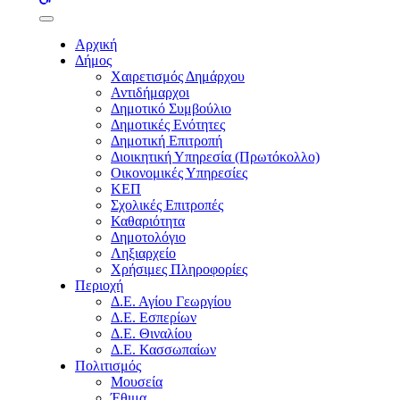
buttons
Αρχική
Δήμος
Χαιρετισμός Δημάρχου
Αντιδήμαρχοι
Δημοτικό Συμβούλιο
Δημοτικές Ενότητες
Δημοτική Επιτροπή
Διοικητική Υπηρεσία (Πρωτόκολλο)
Οικονομικές Υπηρεσίες
ΚΕΠ
Σχολικές Επιτροπές
Καθαριότητα
Δημοτολόγιο
Ληξιαρχείο
Χρήσιμες Πληροφορίες
Περιοχή
Δ.Ε. Αγίου Γεωργίου
Δ.Ε. Εσπερίων
Δ.Ε. Θιναλίου
Δ.Ε. Κασσωπαίων
Πολιτισμός
Μουσεία
Έθιμα