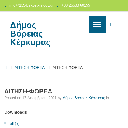
ΑΙΤΗΣΗ-
info@1354.syzefxis.gov.gr
+30 26633 60155
ΦΟΡΕΑ
-
Δήμος
Δήμος
S
WCAG
Βόρειας
Βόρειας
Κέρκυρας
buttons
Κέρκυρας
Home
ΑΙΤΗΣΗ-ΦΟΡΕΑ
ΑΙΤΗΣΗ-ΦΟΡΕΑ
ΑΙΤΗΣΗ-ΦΟΡΕΑ
Posted on
17 Δεκεμβρίου, 2021
by
Δήμος Βόρειας Κέρκυρας
in
Downloads
full (x)