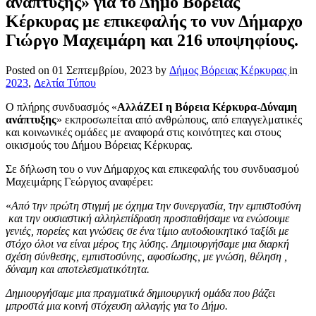
ανάπτυξης» για το Δήμο Βόρειας
Κέρκυρας με επικεφαλής το νυν Δήμαρχο
Γιώργο Μαχειμάρη και 216 υποψηφίους.
Posted on
01 Σεπτεμβρίου, 2023
by
Δήμος Βόρειας Κέρκυρας
in
2023
,
Δελτία Τύπου
Ο πλήρης συνδυασμός «
ΑλλάΖΕΙ η Βόρεια Κέρκυρα-Δύναμη
ανάπτυξης
» εκπροσωπείται από ανθρώπους, από επαγγελματικές
και κοινωνικές ομάδες με αναφορά στις κοινότητες και στους
οικισμούς του Δήμου Βόρειας Κέρκυρας.
Σε δήλωση του ο νυν Δήμαρχος και επικεφαλής του συνδυασμού
Μαχειμάρης Γεώργιος αναφέρει:
«
Από την πρώτη στιγμή με όχημα την συνεργασία, την εμπιστοσύνη
και την ουσιαστική αλληλεπίδραση προσπαθήσαμε να ενώσουμε
γενιές, πορείες και γνώσεις σε ένα τίμιο αυτοδιοικητικό ταξίδι με
στόχο όλοι να είναι μέρος της λύσης. Δημιουργήσαμε μια διαρκή
σχέση σύνθεσης, εμπιστοσύνης, αφοσίωσης, με γνώση, θέληση ,
δύναμη και αποτελεσματικότητα.
Δημιουργήσαμε μια πραγματικά δημιουργική ομάδα που βάζει
μπροστά μια κοινή στόχευση αλλαγής για το Δήμο.