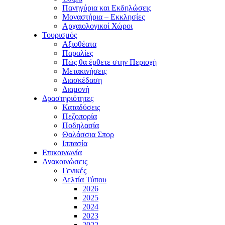
Πανηγύρια και Εκδηλώσεις
Μοναστήρια – Εκκλησίες
Αρχαιολογικοί Χώροι
Τουρισμός
Αξιοθέατα
Παραλίες
Πώς θα έρθετε στην Περιοχή
Μετακινήσεις
Διασκέδαση
Διαμονή
Δραστηριότητες
Καταδύσεις
Πεζοπορία
Ποδηλασία
Θαλάσσια Σπορ
Ιππασία
Επικοινωνία
Ανακοινώσεις
Γενικές
Δελτία Τύπου
2026
2025
2024
2023
2022