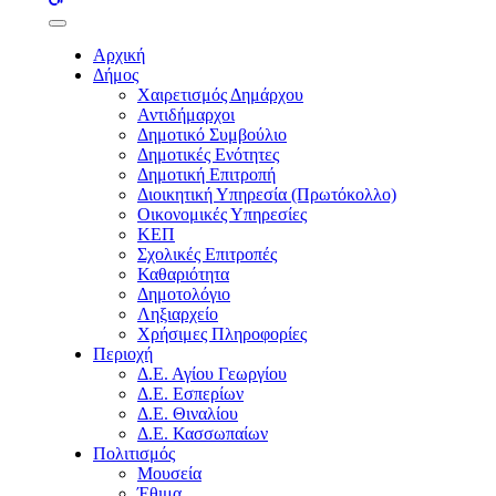
buttons
Αρχική
Δήμος
Χαιρετισμός Δημάρχου
Αντιδήμαρχοι
Δημοτικό Συμβούλιο
Δημοτικές Ενότητες
Δημοτική Επιτροπή
Διοικητική Υπηρεσία (Πρωτόκολλο)
Οικονομικές Υπηρεσίες
ΚΕΠ
Σχολικές Επιτροπές
Καθαριότητα
Δημοτολόγιο
Ληξιαρχείο
Χρήσιμες Πληροφορίες
Περιοχή
Δ.Ε. Αγίου Γεωργίου
Δ.Ε. Εσπερίων
Δ.Ε. Θιναλίου
Δ.Ε. Κασσωπαίων
Πολιτισμός
Μουσεία
Έθιμα