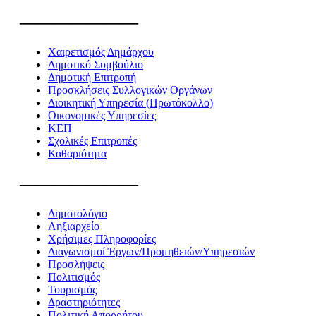
———————
Χαιρετισμός Δημάρχου
Δημοτικό Συμβούλιο
Δημοτική Επιτροπή
Προσκλήσεις Συλλογικών Οργάνων
Διοικητική Υπηρεσία (Πρωτόκολλο)
Οικονομικές Υπηρεσίες
ΚΕΠ
Σχολικές Επιτροπές
Καθαριότητα
———————
Δημοτολόγιο
Ληξιαρχείο
Χρήσιμες Πληροφορίες
Διαγωνισμοί Έργων/Προμηθειών/Υπηρεσιών
Προσλήψεις
Πολιτισμός
Τουρισμός
Δραστηριότητες
Πολιτική Απορρήτου