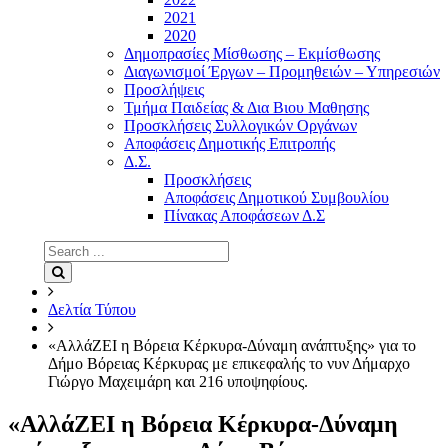
2021
2020
Δημοπρασίες Μίσθωσης – Εκμίσθωσης
Διαγωνισμοί Έργων – Προμηθειών – Υπηρεσιών
Προσλήψεις
Τμήμα Παιδείας & Δια Βιου Μαθησης
Προσκλήσεις Συλλογικών Οργάνων
Αποφάσεις Δημοτικής Επιτροπής
Δ.Σ.
Προσκλήσεις
Αποφάσεις Δημοτικού Συμβουλίου
Πίνακας Αποφάσεων Δ.Σ
Search
for:
Search
Δελτία Τύπου
«ΑλλάΖΕΙ η Βόρεια Κέρκυρα-Δύναμη ανάπτυξης» για το
Δήμο Βόρειας Κέρκυρας με επικεφαλής το νυν Δήμαρχο
Γιώργο Μαχειμάρη και 216 υποψηφίους.
«ΑλλάΖΕΙ η Βόρεια Κέρκυρα-Δύναμη