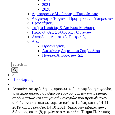
2021
2020
Δημοπρασίες Μίσθωσης – Εκμίσθωσης
Διαγωνισμοί Έργων – Προμηθειών – Υπηρεσιών
Προσλήψεις
Τμήμα Παιδείας & Δια Βιου Μαθησης
Προσκλήσεις Συλλογικών Οργάνων
Αποφάσεις Δημοτικής Επιτροπής
Δ.Σ.
Προσκλήσεις
Αποφάσεις Δημοτικού Συμβουλίου
Πίνακας Αποφάσεων Δ.Σ
Search
for:
Search
Προσλήψεις
Ανακοίνωση πρόσληψης προσωπικού με σύμβαση εργασίας
ιδιωτικού δικαίου ορισμένου χρόνου, για την αντιμετώπιση
απρόβλεπτων και επειγουσών αναγκών που προκλήθηκαν
από έντονα καιρικά φαινόμενα από τις 12 έως και τις 14-11-
2019 καθώς και στις 14-10-2021, διαφόρων ειδικοτήτων,
διάρκειας οκτώ (8) μηνών στο Αυτοτελές Τμήμα Πολιτικής