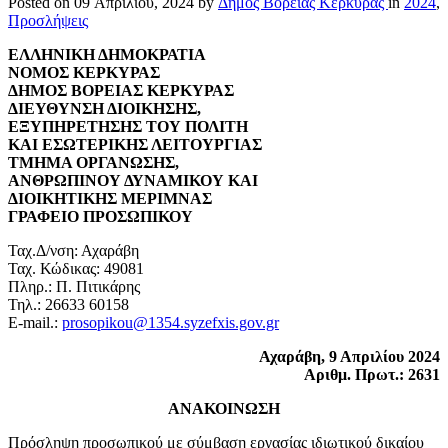
Posted on
09 Απριλίου, 2024
by
Δήμος Βόρειας Κέρκυρας
in
2024
,
Προσλήψεις
ΕΛΛΗΝΙΚΗ ΔΗΜΟΚΡΑΤΙΑ
ΝΟΜΟΣ ΚΕΡΚΥΡΑΣ
ΔΗΜΟΣ ΒΟΡΕΙΑΣ ΚΕΡΚΥΡΑΣ
ΔΙΕΥΘΥΝΣΗ ΔΙΟΙΚΗΣΗΣ,
ΕΞΥΠΗΡΕΤΗΣΗΣ ΤΟΥ ΠΟΛΙΤΗ
ΚΑΙ ΕΣΩΤΕΡΙΚΗΣ ΛΕΙΤΟΥΡΓΙΑΣ
ΤΜΗΜΑ ΟΡΓΑΝΩΣΗΣ,
ΑΝΘΡΩΠΙΝΟΥ ΔΥΝΑΜΙΚΟΥ ΚΑΙ
ΔΙΟΙΚΗΤΙΚΗΣ ΜΕΡΙΜΝΑΣ
ΓΡΑΦΕΙΟ ΠΡΟΣΩΠΙΚΟΥ
Ταχ.Δ/νση: Αχαράβη
Ταχ. Κώδικας: 49081
Πληρ.: Π. Πιτικάρης
Τηλ.: 26633 60158
E-mail.:
prosopikou@1354.syzefxis.gov.gr
Αχαράβη, 9 Απριλίου 2024
Αριθμ. Πρωτ.: 2631
ΑΝΑΚΟΙΝΩΣΗ
Πρόσληψη προσωπικού με σύμβαση εργασίας ιδιωτικού δικαίου