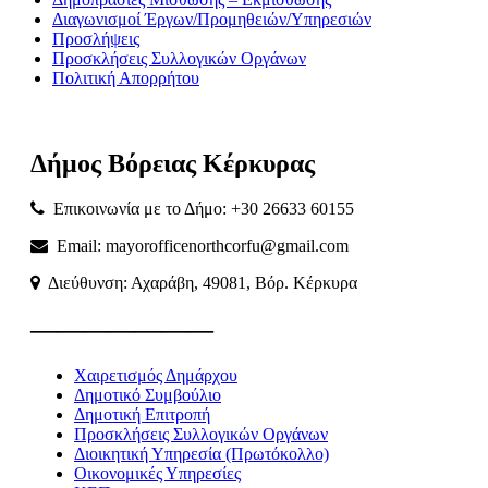
Διαγωνισμοί Έργων/Προμηθειών/Υπηρεσιών
Προσλήψεις
Προσκλήσεις Συλλογικών Οργάνων
Πολιτική Απορρήτου
Δήμος
Βόρειας
Κέρκυρας
Επικοινωνία με το Δήμο: +30 26633 60155
Email: mayorofficenorthcorfu@gmail.com
Διεύθυνση: Αχαράβη, 49081, Βόρ. Κέρκυρα
———————
Χαιρετισμός Δημάρχου
Δημοτικό Συμβούλιο
Δημοτική Επιτροπή
Προσκλήσεις Συλλογικών Οργάνων
Διοικητική Υπηρεσία (Πρωτόκολλο)
Οικονομικές Υπηρεσίες