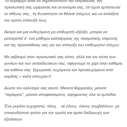
Το κυρίαρχο είναι ότι σηματοδοτούν την ενηλικίωση, την
προσωπική σας ωρίμανση και αυτονομία σας, ότι έχετε εμπιστευτεί
το σθένος σας , τη δυνατότητα να θέσετε στόχους και να επιλέξετε
τον τρόπο επίτευξή τους.
Ακόμα και μια ενδεχόμενη μη επιθυμητή εξέλιξη μπορεί να
μετατραπεί σ΄ ένα μάθημα καλλιέργειας της πεισματικής επιμονής
και της προσπάθειας σας για την επίτευξη του επιθυμητού στόχου.
Με σεβασμό στον προσωπικό σας κόπο, αλλά και τον κόπο των
γονέων και των εκπαιδευτικών σας, σφίγγουμε το χέρι στην καθεμία
και καθένα σας ξεχωριστά, ευχόμενοι και προσευχόμενοι από
καρδιάς « καλή επιτυχία»!!
Δώστε τον καλύτερό σας εαυτό. Μείνετε θαρραλέοι, μείνετε
“περίεργοι”, μείνετε αποφασισμένοι, αψηφώντας όλα τα εμπόδια.
Ένα μεγάλο ευχαριστώ, τέλος , σε όλους όσους συμβάλλουν με
οποιονδήποτε τρόπο για την ομαλή και άρτια διεξαγωγή των
εξετάσεων.