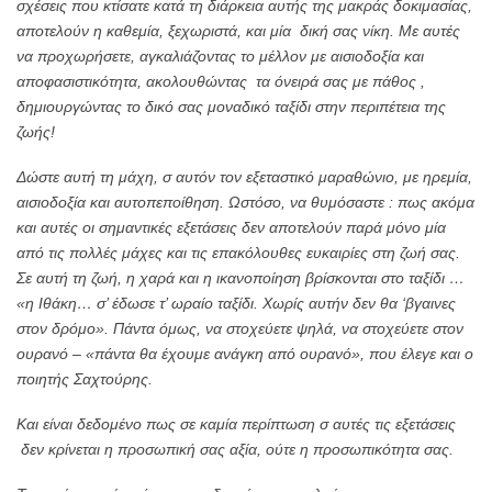
σχέσεις που κτίσατε κατά τη διάρκεια αυτής της μακράς δοκιμασίας,
αποτελούν η καθεμία, ξεχωριστά, και μία δική σας νίκη. Με αυτές
να προχωρήσετε, αγκαλιάζοντας το μέλλον με αισιοδοξία και
αποφασιστικότητα, ακολουθώντας τα όνειρά σας με πάθος ,
δημιουργώντας το δικό σας μοναδικό ταξίδι στην περιπέτεια της
ζωής!
Δώστε αυτή τη μάχη, σ αυτόν τον εξεταστικό μαραθώνιο, με ηρεμία,
αισιοδοξία και αυτοπεποίθηση. Ωστόσο, να θυμόσαστε : πως ακόμα
και αυτές οι σημαντικές εξετάσεις δεν αποτελούν παρά μόνο μία
από τις πολλές μάχες και τις επακόλουθες ευκαιρίες στη ζωή σας.
Σε αυτή τη ζωή, η χαρά και η ικανοποίηση βρίσκονται στο ταξίδι …
«η Ιθάκη… σ’ έδωσε τ’ ωραίο ταξίδι. Χωρίς αυτήν δεν θα ‘βγαινες
στον δρόμο». Πάντα όμως, να στοχεύετε ψηλά, να στοχεύετε στον
ουρανό – «πάντα θα έχουμε ανάγκη από ουρανό», που έλεγε και ο
ποιητής Σαχτούρης.
Και είναι δεδομένο πως σε καμία περίπτωση σ αυτές τις εξετάσεις
δεν κρίνεται η προσωπική σας αξία, ούτε η προσωπικότητα σας.