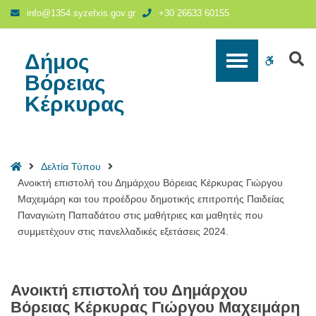
Ανοικτή
info@1354.syzefxis.gov.gr
+30 26633 60155
επιστολή
του
Δημάρχου
Δήμος
S
WCAG
Βόρειας
Βόρειας
Κέρκυρας
buttons
Κέρκυρας
Γιώργου
Μαχειμάρη
και
του
Home
Δελτία Τύπου
προέδρου
Ανοικτή επιστολή του Δημάρχου Βόρειας Κέρκυρας Γιώργου
δημοτικής
Μαχειμάρη και του προέδρου δημοτικής επιτροπής Παιδείας
επιτροπής
Παναγιώτη Παπαδάτου στις μαθήτριες και μαθητές που
Παιδείας
συμμετέχουν στις πανελλαδικές εξετάσεις 2024.
Παναγιώτη
Παπαδάτου
στις
μαθήτριες
Ανοικτή επιστολή του Δημάρχου
και
Βόρειας Κέρκυρας Γιώργου Μαχειμάρη
μαθητές