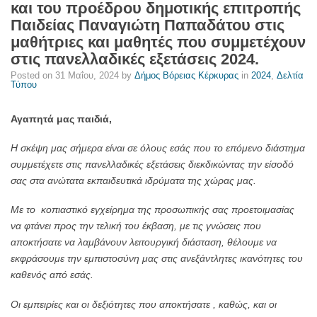
και του προέδρου δημοτικής επιτροπής
που
Παιδείας Παναγιώτη Παπαδάτου στις
συμμετέχουν
μαθήτριες και μαθητές που συμμετέχουν
στις
στις πανελλαδικές εξετάσεις 2024.
πανελλαδικές
Posted on
31 Μαΐου, 2024
by
Δήμος Βόρειας Κέρκυρας
in
2024
,
Δελτία
εξετάσεις
Τύπου
2024.
-
Αγαπητά μας παιδιά,
Δήμος
Βόρειας
Η σκέψη μας σήμερα είναι σε όλους εσάς που το επόμενο διάστημα
Κέρκυρας
συμμετέχετε στις πανελλαδικές εξετάσεις διεκδικώντας την είσοδό
σας στα ανώτατα εκπαιδευτικά ιδρύματα της χώρας μας.
Με το κοπιαστικό εγχείρημα της προσωπικής σας προετοιμασίας
να φτάνει προς την τελική του έκβαση, με τις γνώσεις που
αποκτήσατε να λαμβάνουν λειτουργική διάσταση, θέλουμε να
εκφράσουμε την εμπιστοσύνη μας στις ανεξάντλητες ικανότητες του
καθενός από εσάς.
Οι εμπειρίες και οι δεξιότητες που αποκτήσατε , καθώς, και οι