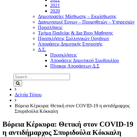
2021
2020
Δημοπρασίες Μίσθωσης – Εκμίσθωσης
Διαγωνισμοί Έργων – Προμηθειών – Υπηρεσιών
Προσλήψεις
Τμήμα Παιδείας & Δια Βιου Μαθησης
Προσκλήσεις Συλλογικών Οργάνων
Αποφάσεις Δημοτικής Επιτροπής
Δ.Σ.
Προσκλήσεις
Αποφάσεις Δημοτικού Συμβουλίου
Πίνακας Αποφάσεων Δ.Σ
Search
for:
Search
Δελτία Τύπου
Βόρεια Κέρκυρα: Θετική στον COVID-19 η αντιδήμαρχος
Σπυριδούλα Κόκκαλη
Βόρεια Κέρκυρα: Θετική στον COVID-19
η αντιδήμαρχος Σπυριδούλα Κόκκαλη