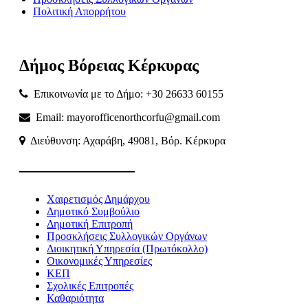
Πολιτική Απορρήτου
Δήμος
Βόρειας
Κέρκυρας
Επικοινωνία με το Δήμο: +30 26633 60155
Email: mayorofficenorthcorfu@gmail.com
Διεύθυνση: Αχαράβη, 49081, Βόρ. Κέρκυρα
———————
Χαιρετισμός Δημάρχου
Δημοτικό Συμβούλιο
Δημοτική Επιτροπή
Προσκλήσεις Συλλογικών Οργάνων
Διοικητική Υπηρεσία (Πρωτόκολλο)
Οικονομικές Υπηρεσίες
ΚΕΠ
Σχολικές Επιτροπές
Καθαριότητα