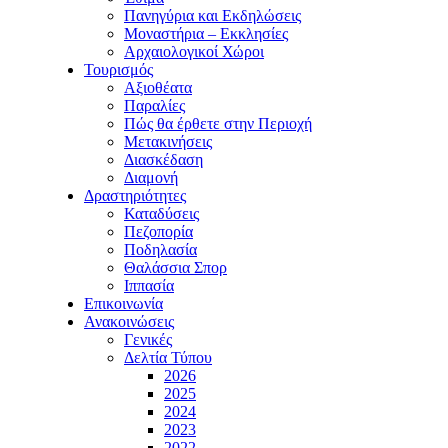
Πανηγύρια και Εκδηλώσεις
Μοναστήρια – Εκκλησίες
Αρχαιολογικοί Χώροι
Τουρισμός
Αξιοθέατα
Παραλίες
Πώς θα έρθετε στην Περιοχή
Μετακινήσεις
Διασκέδαση
Διαμονή
Δραστηριότητες
Καταδύσεις
Πεζοπορία
Ποδηλασία
Θαλάσσια Σπορ
Ιππασία
Επικοινωνία
Ανακοινώσεις
Γενικές
Δελτία Τύπου
2026
2025
2024
2023
2022