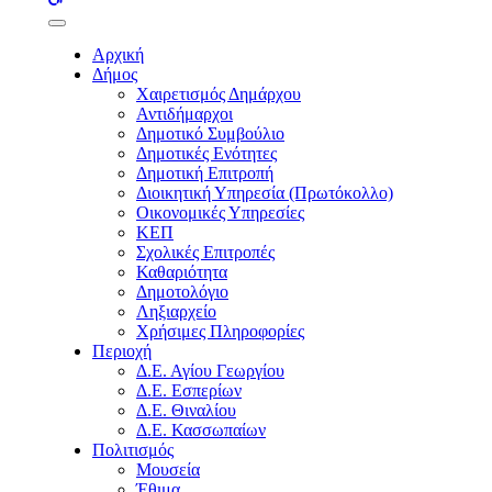
buttons
Αρχική
Δήμος
Χαιρετισμός Δημάρχου
Αντιδήμαρχοι
Δημοτικό Συμβούλιο
Δημοτικές Ενότητες
Δημοτική Επιτροπή
Διοικητική Υπηρεσία (Πρωτόκολλο)
Οικονομικές Υπηρεσίες
ΚΕΠ
Σχολικές Επιτροπές
Καθαριότητα
Δημοτολόγιο
Ληξιαρχείο
Χρήσιμες Πληροφορίες
Περιοχή
Δ.Ε. Αγίου Γεωργίου
Δ.Ε. Εσπερίων
Δ.Ε. Θιναλίου
Δ.Ε. Κασσωπαίων
Πολιτισμός
Μουσεία
Έθιμα