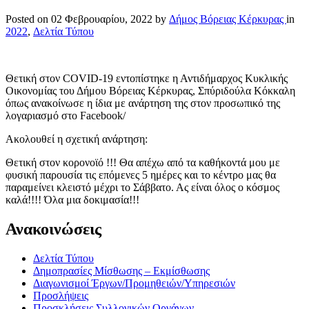
Posted on
02 Φεβρουαρίου, 2022
by
Δήμος Βόρειας Κέρκυρας
in
2022
,
Δελτία Τύπου
Θετική στον COVID-19 εντοπίστηκε η Αντιδήμαρχος Κυκλικής
Οικονομίας του Δήμου Βόρειας Κέρκυρας, Σπύριδούλα Κόκκαλη
όπως ανακοίνωσε η ίδια με ανάρτηση της στον προσωπικό της
λογαριασμό στο Facebook/
Ακολουθεί η σχετική ανάρτηση:
Θετική στον κορονοϊό !!! Θα απέχω από τα καθήκοντά μου με
φυσική παρουσία τις επόμενες 5 ημέρες και το κέντρο μας θα
παραμείνει κλειστό μέχρι το Σάββατο. Ας είναι όλος ο κόσμος
καλά!!!! Όλα μια δοκιμασία!!!
Ανακοινώσεις
Δελτία Τύπου
Δημοπρασίες Μίσθωσης – Εκμίσθωσης
Διαγωνισμοί Έργων/Προμηθειών/Υπηρεσιών
Προσλήψεις
Προσκλήσεις Συλλογικών Οργάνων