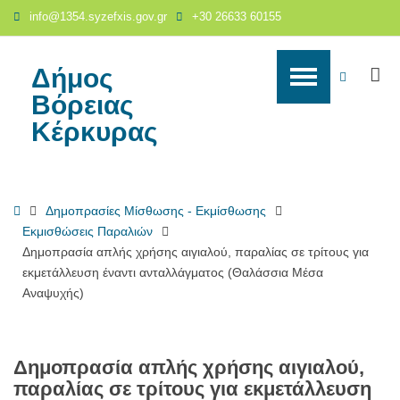
Δημοπρασία
info@1354.syzefxis.gov.gr
+30 26633 60155
απλής
χρήσης
αιγιαλού,
Δήμος
S
WCAG
παραλίας
Βόρειας
σε
buttons
Κέρκυρας
τρίτους
για
εκμετάλλευση
έναντι
Home
Δημοπρασίες Μίσθωσης - Εκμίσθωσης
ανταλλάγματος
Εκμισθώσεις Παραλιών
(Θαλάσσια
Δημοπρασία απλής χρήσης αιγιαλού, παραλίας σε τρίτους για
Μέσα
εκμετάλλευση έναντι ανταλλάγματος (Θαλάσσια Μέσα
Αναψυχής)
Αναψυχής)
-
Δήμος
Βόρειας
Κέρκυρας
Δημοπρασία απλής χρήσης αιγιαλού,
παραλίας σε τρίτους για εκμετάλλευση