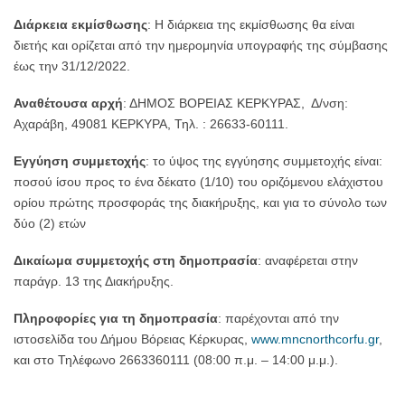
Διάρκεια εκμίσθωσης
: Η διάρκεια της εκμίσθωσης θα είναι
διετής και ορίζεται από την ημερομηνία υπογραφής της σύμβασης
έως την 31/12/2022.
Αναθέτουσα αρχή
: ΔΗΜΟΣ ΒΟΡΕΙΑΣ ΚΕΡΚΥΡΑΣ, Δ/νση:
Αχαράβη, 49081 ΚΕΡΚΥΡΑ, Τηλ. : 26633-60111.
Εγγύηση συμμετοχής
: το ύψος της εγγύησης συμμετοχής είναι:
ποσού ίσου προς το ένα δέκατο (1/10) του οριζόμενου ελάχιστου
ορίου πρώτης προσφοράς της διακήρυξης, και για το σύνολο των
δύο (2) ετών
Δικαίωμα συμμετοχής στη δημοπρασία
: αναφέρεται στην
παράγρ. 13 της Διακήρυξης.
Πληροφορίες για τη δημοπρασία
: παρέχονται από την
ιστοσελίδα του Δήμου Βόρειας Κέρκυρας,
www.mncnorthcorfu.gr
,
και στο Τηλέφωνο 2663360111 (08:00 π.μ. – 14:00 μ.μ.).