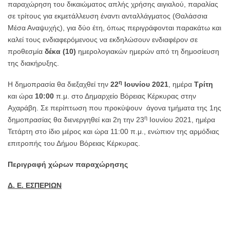
παραχώρηση του δικαιώματος απλής χρήσης αιγιαλού, παραλίας
σε τρίτους για εκμετάλλευση έναντι ανταλλάγματος (Θαλάσσια
Μέσα Αναψυχής), για δύο έτη, όπως περιγράφονται παρακάτω και
καλεί τους ενδιαφερόμενους να εκδηλώσουν ενδιαφέρον σε
προθεσμία
δέκα (10)
ημερολογιακών ημερών από τη δημοσίευση
της διακήρυξης.
η
Η δημοπρασία θα διεξαχθεί την
22
Ιουνίου 2021
, ημέρα
Τρίτη
και ώρα
10:00
π.μ. στο Δημαρχείο Βόρειας Κέρκυρας στην
Αχαράβη. Σε περίπτωση που προκύψουν άγονα τμήματα της 1ης
η
δημοπρασίας θα διενεργηθεί και 2η την 23
Ιουνίου 2021, ημέρα
Τετάρτη στο ίδιο μέρος και ώρα 11:00 π.μ., ενώπιον της αρμόδιας
επιτροπής του Δήμου Βόρειας Κέρκυρας.
Περιγραφή
χώρων παραχώρησης
Δ. Ε. ΕΣΠΕΡΙΩΝ