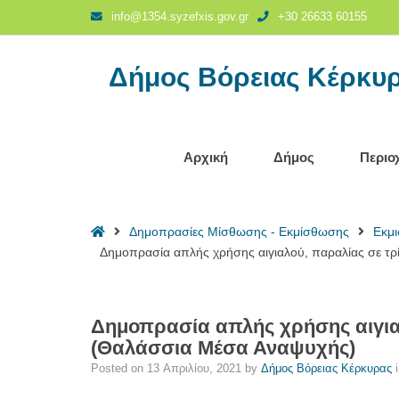
Δημοπρασία
info@1354.syzefxis.gov.gr
+30 26633 60155
απλής
χρήσης
Δήμος Βόρειας Κέρκυ
αιγιαλού,
παραλίας
σε
τρίτους
για
Αρχική
Δήμος
Περιο
εκμετάλλευση
έναντι
ανταλλάγματος
Home
Δημοπρασίες Μίσθωσης - Εκμίσθωσης
Εκμ
(Θαλάσσια
Δημοπρασία απλής χρήσης αιγιαλού, παραλίας σε τρ
Μέσα
Αναψυχής)
-
Δήμος
Δημοπρασία απλής χρήσης αιγιαλ
Βόρειας
(Θαλάσσια Μέσα Αναψυχής)
Κέρκυρας
Posted on
13 Απριλίου, 2021
by
Δήμος Βόρειας Κέρκυρας