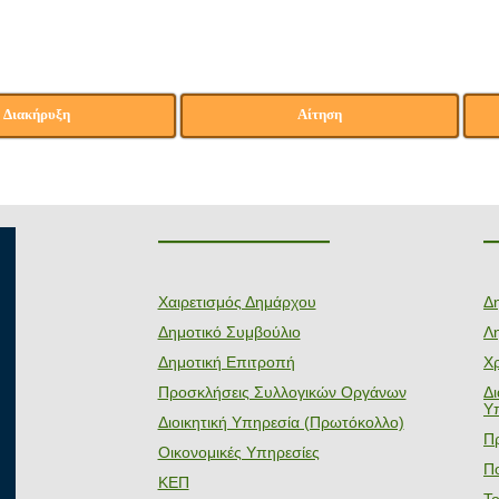
Διακήρυξη
Αίτηση
———————
Χαιρετισμός Δημάρχου
Δ
Δημοτικό Συμβούλιο
Λη
Δημοτική Επιτροπή
Χ
Προσκλήσεις Συλλογικών Οργάνων
Δ
Υ
Διοικητική Υπηρεσία (Πρωτόκολλο)
Π
Οικονομικές Υπηρεσίες
Πο
ΚΕΠ