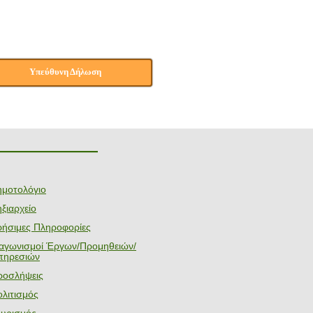
Υπεύθυνη Δήλωση
———————
ημοτολόγιο
ξιαρχείο
ρήσιμες Πληροφορίες
ιαγωνισμοί Έργων/Προμηθειών/
πηρεσιών
ροσλήψεις
λιτισμός