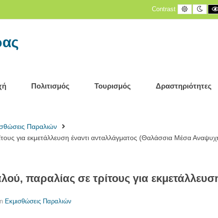
Default
Nigh
Contrast
contrast
cont
ρας
χή
Πολιτισμός
Τουρισμός
Δραστηριότητες
ισθώσεις Παραλιών
ίτους για εκμετάλλευση έναντι ανταλλάγματος (Θαλάσσια Μέσα Αναψυχ
ού, παραλίας σε τρίτους για εκμετάλλευσ
in
Εκμισθώσεις Παραλιών