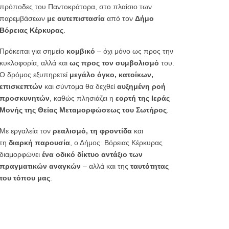
πρόποδες του Παντοκράτορα, στο πλαίσιο των
παρεμβάσεων
με αυτεπιστασία
από τον
Δήμο
Βόρειας Κέρκυρας
.
Πρόκειται για σημείο
κομβικό
– όχι μόνο ως προς την
κυκλοφορία, αλλά και
ως προς τον συμβολισμό
του.
Ο δρόμος εξυπηρετεί
μεγάλο όγκο, κατοίκων,
επισκεπτών
και σύντομα θα δεχθεί
αυξημένη ροή
προσκυνητών
, καθώς πλησιάζει η
εορτή της Ιεράς
Μονής της Θείας Μεταμορφώσεως του Σωτήρος
.
Με εργαλεία τον
ρεαλισμό, τη φροντίδα
και
τη
διαρκή παρουσία
, ο Δήμος Βόρειας Κέρκυρας
διαμορφώνει
ένα οδικό δίκτυο αντάξιο των
πραγματικών αναγκών
– αλλά και της
ταυτότητας
του τόπου μας
.