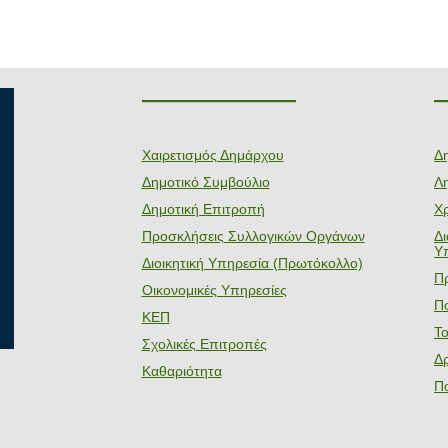
———————
Χαιρετισμός Δημάρχου
Δ
Δημοτικό Συμβούλιο
Λη
Δημοτική Επιτροπή
Χ
Προσκλήσεις Συλλογικών Οργάνων
Δ
Υ
Διοικητική Υπηρεσία (Πρωτόκολλο)
Π
Οικονομικές Υπηρεσίες
Πο
ΚΕΠ
Τ
Σχολικές Επιτροπές
Δ
Καθαριότητα
Π