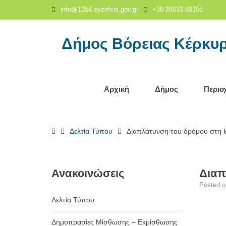
Διαπλάτυνση
info@1354.syzefxis.gov.gr
+30 26633 60155
του
δρόμου
Δήμος Βόρειας Κέρκυ
στη
θέση
«Κελιά»,
στους
πρόποδες
Αρχική
Δήμος
Περιο
του
Παντοκράτορα
-
Home
Δελτία Τύπου
Διαπλάτυνση του δρόμου στη 
Δήμος
Βόρειας
Κέρκυρας
Ανακοινώσεις
Διαπ
Posted 
Δελτία Τύπου
Δημοπρασίες Μίσθωσης – Εκμίσθωσης