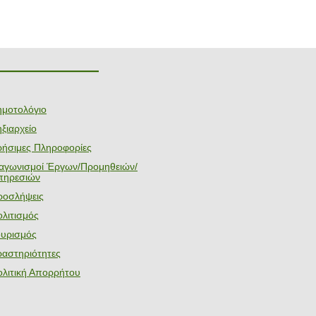
———————
ημοτολόγιο
ξιαρχείο
ρήσιμες Πληροφορίες
ιαγωνισμοί Έργων/Προμηθειών/
πηρεσιών
ροσλήψεις
λιτισμός
ουρισμός
ραστηριότητες
ολιτική Απορρήτου