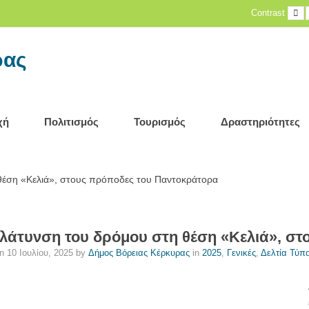
D
Contrast
c
ρας
χή
Πολιτισμός
Τουρισμός
Δραστηριότητες
θέση «Κελιά», στους πρόποδες του Παντοκράτορα
λάτυνση του δρόμου στη θέση «Κελιά», σ
on
10 Ιουλίου, 2025
by
Δήμος Βόρειας Κέρκυρας
in
2025
,
Γενικές
,
Δελτία Τύπ