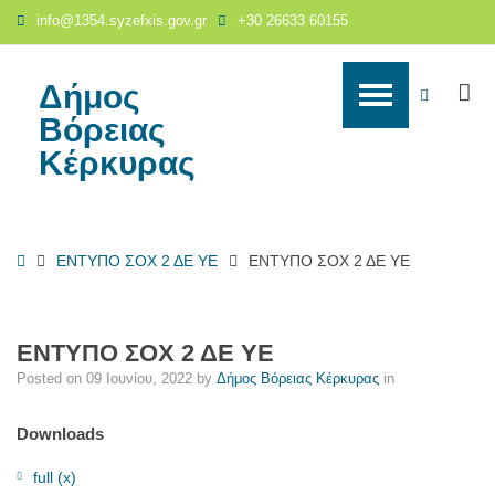
ΕΝΤΥΠΟ
info@1354.syzefxis.gov.gr
+30 26633 60155
ΣΟΧ
2
ΔΕ
Δήμος
S
WCAG
ΥΕ
Βόρειας
-
buttons
Κέρκυρας
Δήμος
Βόρειας
Κέρκυρας
Home
ΕΝΤΥΠΟ ΣΟΧ 2 ΔΕ ΥΕ
ΕΝΤΥΠΟ ΣΟΧ 2 ΔΕ ΥΕ
ΕΝΤΥΠΟ ΣΟΧ 2 ΔΕ ΥΕ
Posted on
09 Ιουνίου, 2022
by
Δήμος Βόρειας Κέρκυρας
in
Downloads
full (x)