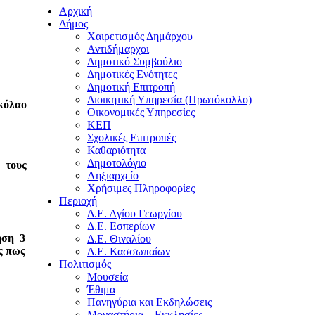
Αρχική
Δήμος
Χαιρετισμός Δημάρχου
Αντιδήμαρχοι
Δημοτικό Συμβούλιο
Δημοτικές Ενότητες
Δημοτική Επιτροπή
Διοικητική Υπηρεσία (Πρωτόκολλο)
κόλαο
Οικονομικές Υπηρεσίες
ΚΕΠ
Σχολικές Επιτροπές
Καθαριότητα
Δημοτολόγιο
ς τους
Ληξιαρχείο
Χρήσιμες Πληροφορίες
Περιοχή
Δ.Ε. Αγίου Γεωργίου
Δ.Ε. Εσπερίων
ηση 3
Δ.Ε. Θιναλίου
ς πως
Δ.Ε. Κασσωπαίων
Πολιτισμός
Μουσεία
Έθιμα
Πανηγύρια και Εκδηλώσεις
Μοναστήρια – Εκκλησίες