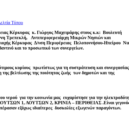
ελτία Τύπου
ειας Κέρκυρας κ. Γιώργος Μαχειμάρης στους κ.κ: Βουλευτή
ννη Τρεπεκλή,
Αντιπεριφερειάρχη Μικρών Νησιών και
ιοχής Κέρκυρας Δ/νση Περιφέρειας Πελοποννήσου-Ηπείρου Νι
ντινό και το προσωπικό των συνεργείων.
ότιμους κυρίους πρωτίστως για τη συστράτευση και συνεργασία
 της βελτίωσης της ποιότητας ζωής των δημοτών και της
ου νερού για την κοινωνία μας ευχαρίστησε για την ηλεκτροδότ
ν ΛΟΥΤΣΩΝ 1, ΛΟΥΤΣΩΝ 2, ΚΡΙΝΙΑ – ΠΕΡΙΘΕΙΑΣ .Είναι γεγονό
ξεπέρασαν εξόχως ιδιαίτερες δυσκολίες εξωγενών παραγόντων.