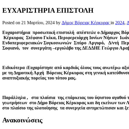
ΕΥΧΑΡΙΣΤΗΡΙΑ ΕΠΙΣΤΟΛΗ
Posted on
21 Μαρτίου, 2024
by
Δήμος Βόρειας Κέρκυρας
in
2024
,
Δ
Ευχαριστήρια προσωπική επιστολή απέστειλε ο Δήμαρχος Βόρ
Κέρκυρας Στέφανο Γκίκα, Περιφερειάρχη Ιονίων Νήσων Ιωά
Ενδοπεριφερειακών Συγκοινωνιών Σπύρο Αργυρό,
Δ/ντή Περ
Σοφιανό, τον συνεργάτη –εργολάβο της ΔΕΔΔΗΕ Γεώργιο Αραβα
Ειδικότερα :Ευχαρίστησε από καρδιάς όλους τους ανωτέρω αξι
με τη Δημοτική Αρχή Βόρειας Κέρκυρας στη γενική κατεύθυνση
αναπτυξιακής πορείας του τόπου μας.
Παράλληλα , στα πλαίσια της επάρκειας του ύψιστου αγαθού τ
γεωτρήσεων στο Δήμο Βόρειας Κέρκυρας και δη εκείνων τω
στο πλαίσιο της υλοποίησης τα συνεργεία αντιμετώπισαν και 
Ανακοινώσεις