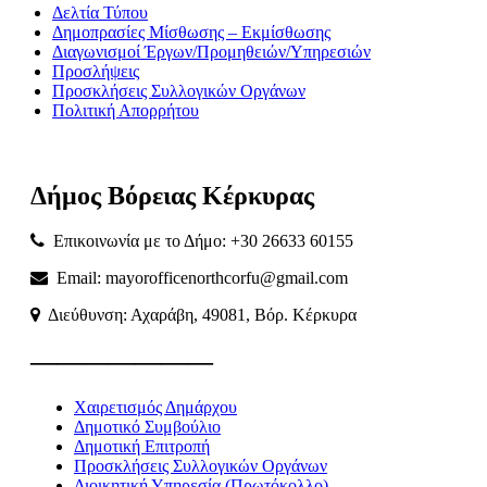
Δελτία Τύπου
Δημοπρασίες Μίσθωσης – Εκμίσθωσης
Διαγωνισμοί Έργων/Προμηθειών/Υπηρεσιών
Προσλήψεις
Προσκλήσεις Συλλογικών Οργάνων
Πολιτική Απορρήτου
Δήμος
Βόρειας
Κέρκυρας
Επικοινωνία με το Δήμο: +30 26633 60155
Email: mayorofficenorthcorfu@gmail.com
Διεύθυνση: Αχαράβη, 49081, Βόρ. Κέρκυρα
———————
Χαιρετισμός Δημάρχου
Δημοτικό Συμβούλιο
Δημοτική Επιτροπή
Προσκλήσεις Συλλογικών Οργάνων
Διοικητική Υπηρεσία (Πρωτόκολλο)