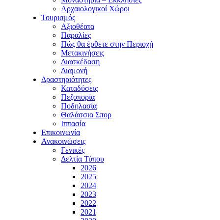
Αρχαιολογικοί Χώροι
Τουρισμός
Αξιοθέατα
Παραλίες
Πώς θα έρθετε στην Περιοχή
Μετακινήσεις
Διασκέδαση
Διαμονή
Δραστηριότητες
Καταδύσεις
Πεζοπορία
Ποδηλασία
Θαλάσσια Σπορ
Ιππασία
Επικοινωνία
Ανακοινώσεις
Γενικές
Δελτία Τύπου
2026
2025
2024
2023
2022
2021