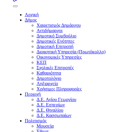
buttons
Αρχική
Δήμος
Χαιρετισμός Δημάρχου
Αντιδήμαρχοι
Δημοτικό Συμβούλιο
Δημοτικές Ενότητες
Δημοτική Επιτροπή
Διοικητική Υπηρεσία (Πρωτόκολλο)
Οικονομικές Υπηρεσίες
ΚΕΠ
Σχολικές Επιτροπές
Καθαριότητα
Δημοτολόγιο
Ληξιαρχείο
Χρήσιμες Πληροφορίες
Περιοχή
Δ.Ε. Αγίου Γεωργίου
Δ.Ε. Εσπερίων
Δ.Ε. Θιναλίου
Δ.Ε. Κασσωπαίων
Πολιτισμός
Μουσεία
Έθιμα