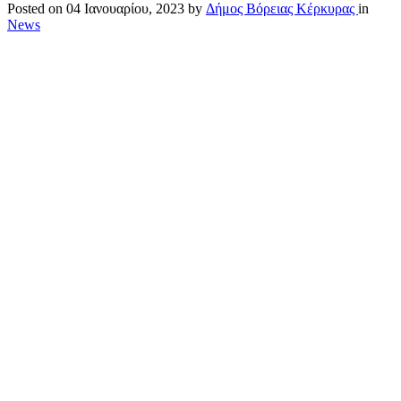
Posted on
04 Ιανουαρίου, 2023
by
Δήμος Βόρειας Κέρκυρας
in
News