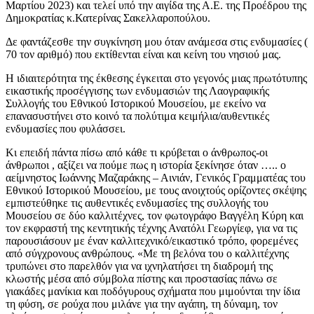
Μαρτίου 2023) και τελεί υπό την αιγίδα της Α.Ε. της Προέδρου της
Δημοκρατίας κ.Κατερίνας Σακελλαροπούλου.
Δε φαντάζεσθε την συγκίνηση μου όταν ανάμεσα στις ενδυμασίες (
70 τον αριθμό) που εκτίθενται είναι και κείνη του νησιού μας.
Η ιδιαιτερότητα της έκθεσης έγκειται στο γεγονός μιας πρωτότυπης
εικαστικής προσέγγισης των ενδυμασιών της Λαογραφικής
Συλλογής του Εθνικού Ιστορικού Μουσείου, με εκείνο να
επανασυστήνει στο κοινό τα πολύτιμα κειμήλια/αυθεντικές
ενδυμασίες που φυλάσσει.
Κι επειδή πάντα πίσω από κάθε τι κρύβεται ο άνθρωπος-οι
άνθρωποι , αξίζει να πούμε πως η ιστορία ξεκίνησε όταν ….. ο
αείμνηστος Ιωάννης Μαζαράκης – Αινιάν, Γενικός Γραμματέας του
Εθνικού Ιστορικού Μουσείου, με τους ανοιχτούς ορίζοντες σκέψης
εμπιστεύθηκε τις αυθεντικές ενδυμασίες της συλλογής του
Μουσείου σε δύο καλλιτέχνες, τον φωτογράφο Βαγγέλη Κύρη και
τον εκφραστή της κεντητικής τέχνης Ανατόλι Γεωργίεφ, για να τις
παρουσιάσουν με έναν καλλιτεχνικό/εικαστικό τρόπο, φορεμένες
από σύγχρονους ανθρώπους. «Με τη βελόνα του ο καλλιτέχνης
τρυπώνει στο παρελθόν για να ιχνηλατήσει τη διαδρομή της
κλωστής μέσα από σύμβολα πίστης και προστασίας πάνω σε
γιακάδες μανίκια και ποδόγυρους σχήματα που μιμούνται την ίδια
τη φύση, σε ρούχα που μιλάνε για την αγάπη, τη δύναμη, τον