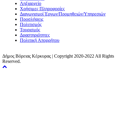
Ληξιαρχείο
Χρήσιμες Πληροφορίες
Διαγωνισμοί Έργων/Προμηθειών/Υπηρεσιών
Προσλήψεις
Πολιτισμός
Τουρισμός
Δραστηριότητες
Πολιτική Απορρήτου
Δήμος Βόρειας Κέρκυρας | Copyright 2020-2022 All Rights
Reserved.
Back
to
top