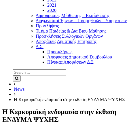
2021
2020
Δημοπρασίες Μίσθωσης – Εκμίσθωσης
Διαγωνισμοί Έργων – Προμηθειών – Υπηρεσιών
Προσλήψεις
Τμήμα Παιδείας & Δια Βιου Μαθησης
Προσκλήσεις Συλλογικών Οργάνων
Αποφάσεις Δημοτικής Επιτροπής
Δ.Σ.
Προσκλήσεις
Αποφάσεις Δημοτικού Συμβουλίου
Πίνακας Αποφάσεων Δ.Σ
Search
for:
Search
News
Η Κερκυραϊκή ενδυμασία στην έκθεση ΕΝΔΥΜΑ ΨΥΧΗΣ
Η Κερκυραϊκή ενδυμασία στην έκθεση
ΕΝΔΥΜΑ ΨΥΧΗΣ