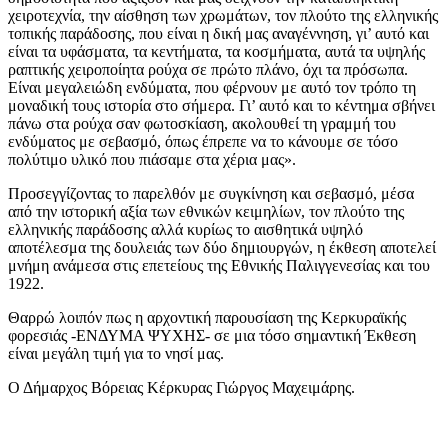
χειροτεχνία, την αίσθηση των χρωμάτων, τον πλούτο της ελληνικής
τοπικής παράδοσης, που είναι η δική μας αναγέννηση, γι’ αυτό και
είναι τα υφάσματα, τα κεντήματα, τα κοσμήματα, αυτά τα υψηλής
ραπτικής χειροποίητα ρούχα σε πρώτο πλάνο, όχι τα πρόσωπα.
Είναι μεγαλειώδη ενδύματα, που φέρνουν με αυτό τον τρόπο τη
μοναδική τους ιστορία στο σήμερα. Γι’ αυτό και το κέντημα σβήνει
πάνω στα ρούχα σαν φωτοσκίαση, ακολουθεί τη γραμμή του
ενδύματος με σεβασμό, όπως έπρεπε να το κάνουμε σε τόσο
πολύτιμο υλικό που πιάσαμε στα χέρια μας».
Προσεγγίζοντας το παρελθόν με συγκίνηση και σεβασμό, μέσα
από την ιστορική αξία των εθνικών κειμηλίων, τον πλούτο της
ελληνικής παράδοσης αλλά κυρίως το αισθητικά υψηλό
αποτέλεσμα της δουλειάς των δύο δημιουργών, η έκθεση αποτελεί
μνήμη ανάμεσα στις επετείους της Εθνικής Παλιγγενεσίας και του
1922.
Θαρρώ λοιπόν πως η αρχοντική παρουσίαση της Κερκυραϊκής
φορεσιάς -ΕΝΔΥΜΑ ΨΥΧΗΣ- σε μια τόσο σημαντική Έκθεση
είναι μεγάλη τιμή για το νησί μας.
Ο Δήμαρχος Βόρειας Κέρκυρας Γιώργος Μαχειμάρης.