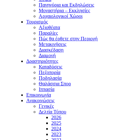
Πανηγύρια και Εκδηλώσεις
Μοναστήρια – Εκκλησίες
Αρχαιολογικοί Χώροι
Τουρισμός
Αξιοθέατα
Παραλίες
Πώς θα έρθετε στην Περιοχή
Μετακινήσεις
Διασκέδαση
Διαμονή
Δραστηριότητες
Καταδύσεις
Πεζοπορία
Ποδηλασία
Θαλάσσια Σπορ
Ιππασία
Επικοινωνία
Ανακοινώσεις
Γενικές
Δελτία Τύπου
2026
2025
2024
2023
2022