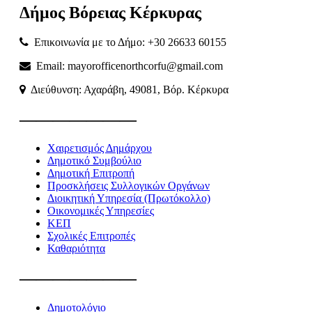
Δήμος
Βόρειας
Κέρκυρας
Επικοινωνία με το Δήμο: +30 26633 60155
Email: mayorofficenorthcorfu@gmail.com
Διεύθυνση: Αχαράβη, 49081, Βόρ. Κέρκυρα
———————
Χαιρετισμός Δημάρχου
Δημοτικό Συμβούλιο
Δημοτική Επιτροπή
Προσκλήσεις Συλλογικών Οργάνων
Διοικητική Υπηρεσία (Πρωτόκολλο)
Οικονομικές Υπηρεσίες
ΚΕΠ
Σχολικές Επιτροπές
Καθαριότητα
———————
Δημοτολόγιο