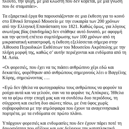
πλούτο, την ψυχή, με μια κλωστή που δεν κόβεται, με μια γνώση
που δε σταματάει».
Τα εξαιρετικά έργα θα παρουσιάζονταν σε μια έκθεση για το κοινό
στο Εθνικό Ιστορικό Μουσείο με την ευκαιρία των 200 χρόνων
από την Ελληνική Επανάσταση του 1821. Καθώς όμως, για λόγους
ανωτέρας βίας (πανδημίας) δεν στάθηκε αυτό δυνατό, με αφορμή
και την φετινή επέτειο συμπλήρωσης των 100 χρόνων από τη
μικρασιατική καταστροφή, η έκθεση εξελίσσεται σήμερα στην
Αίθουσα Περιοδικών Εκθέσεων του Μουσείου Ακρόπολης με την
πλήρη μορφή της, καθώς σ’ αυτήν περιέχονται και ενδύματα από τη
Μ. Ασία.
«Οι φορεσιές, που έχει να τις πιάσει ανθρώπινο χέρι εδώ και
δεκαετίες, φορέθηκαν από ανθρώπους σημερινούς λέει ο Βαγγέλης
Κύρης, σημειώνοντας ….
«Εγώ δεν ήθελα να φωτογραφίσω τους ανθρώπους να φορούν τα
ρούχα αυτά και να γελούν, σαν να τα φοράνε τις Απόκριες. Ήθελα
να τα φέρω στην εποχή μας και να συνδέσω δυο περιόδους, τη
σύγχρονη και εκείνη δυο αιώνες πίσω, με ένα ύφος χωρίς
σοβαροφάνεια με την ατμόσφαιρα που έχουν τα αναγεννησιακά
πορτρέτα, με τα ενδύματα σε πρώτο πλάνο.
Υπάρχουν φορεσιές και ενδυμασίες που δεν έχουν πάρει ποτέ τη
δημοσιότητα που αξίζουν και μας δείχνουν την καταπληκτική