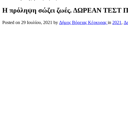
Η πρόληψη σώζει ζωές. ΔΩΡΕΑΝ ΤΕΣΤ 
Posted on
29 Ιουλίου, 2021
by
Δήμος Βόρειας Κέρκυρας
in
2021
,
Δε