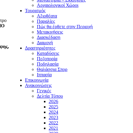
Αρχαιολογικοί Χώροι
Τουρισμός
Αξιοθέατα
ντρο
Παραλίες
ΠΟ
Πώς θα έρθετε στην Περιοχή
Μετακινήσεις
Διασκέδαση
Διαμονή
ηψης,
Δραστηριότητες
Καταδύσεις
Πεζοπορία
Ποδηλασία
Θαλάσσια Σπορ
Ιππασία
Επικοινωνία
Ανακοινώσεις
Γενικές
Δελτία Τύπου
2026
2025
2024
2023
2022
2021