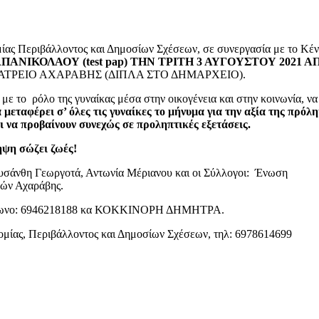
ίας Περιβάλλοντος και Δημοσίων Σχέσεων, σε συνεργασία με το Κέ
ΑΝΙΚΟΛΑΟΥ (test pap) ΤΗΝ ΤΡΙΤΗ 3 ΑΥΓΟΥΣΤΟΥ 2021 Α
ΤΡΕΙΟ ΑΧΑΡΑΒΗΣ (ΔΙΠΛΑ ΣΤΟ ΔΗΜΑΡΧΕΙΟ).
με το ρόλο της γυναίκας μέσα στην οικογένεια και στην κοινωνία, να
α μεταφέρει σ’ όλες τις γυναίκες το μήνυμα για την αξία της πρόλ
αι να προβαίνουν συνεχώς σε προληπτικές εξετάσεις.
ψη σώζει ζωές!
ρυσάνθη Γεωργοτά, Αντωνία Μέριανου και οι Σύλλογοι: Ένωση
κών Αχαράβης.
λέφωνο: 6946218188 κα ΚΟΚΚΙΝΟΡΗ ΔΗΜΗΤΡΑ.
μίας, Περιβάλλοντος και Δημοσίων Σχέσεων, τηλ: 6978614699