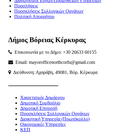
Διαγωνισμοί Έργων/Προμηθειών/Υπηρεσιών
Προσλήψεις
Προσκλήσεις Συλλογικών Οργάνων
Πολιτική Απορρήτου
Δήμος
Βόρειας
Κέρκυρας
Επικοινωνία με το Δήμο: +30 26633 60155
Email: mayorofficenorthcorfu@gmail.com
Διεύθυνση: Αχαράβη, 49081, Βόρ. Κέρκυρα
———————
Χαιρετισμός Δημάρχου
Δημοτικό Συμβούλιο
Δημοτική Επιτροπή
Προσκλήσεις Συλλογικών Οργάνων
Διοικητική Υπηρεσία (Πρωτόκολλο)
Οικονομικές Υπηρεσίες
ΚΕΠ