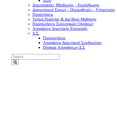
2020
Δημοπρασίες Μίσθωσης – Εκμίσθωσης
Διαγωνισμοί Έργων – Προμηθειών – Υπηρεσιών
Προσλήψεις
Τμήμα Παιδείας & Δια Βιου Μαθησης
Προσκλήσεις Συλλογικών Οργάνων
Αποφάσεις Δημοτικής Επιτροπής
Δ.Σ.
Προσκλήσεις
Αποφάσεις Δημοτικού Συμβουλίου
Πίνακας Αποφάσεων Δ.Σ
Search
for:
Search