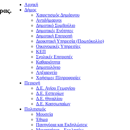
Αρχική
ρας.
Δήμος
Χαιρετισμός Δημάρχου
Αντιδήμαρχοι
Δημοτικό Συμβούλιο
Δημοτικές Ενότητες
Δημοτική Επιτροπή
Διοικητική Υπηρεσία (Πρωτόκολλο)
Οικονομικές Υπηρεσίες
ΚΕΠ
Σχολικές Επιτροπές
Καθαριότητα
Δημοτολόγιο
Ληξιαρχείο
Χρήσιμες Πληροφορίες
Περιοχή
Δ.Ε. Αγίου Γεωργίου
Δ.Ε. Εσπερίων
Δ.Ε. Θιναλίου
Δ.Ε. Κασσωπαίων
Πολιτισμός
Μουσεία
Έθιμα
Πανηγύρια και Εκδηλώσεις
Μοναστήρια – Εκκλησίες