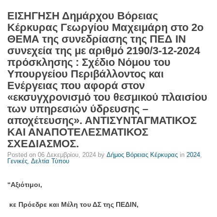
2024
ΕΙΣΗΓΗΣΗ Δημάρχου Βόρειας
πρόσκλησης
Κέρκυρας Γεωργίου Μαχειμάρη στο 2ο
:
ΘΕΜΑ της συνεδρίασης της ΠΕΔ ΙΝ
Σχέδιο
συνεχεία της με αριθμό 2190/3-12-2024
Νόμου
πρόσκλησης : Σχέδιο Νόμου του
του
Υπουργείου Περιβάλλοντος και
Υπουργείου
Ενέργειας που αφορά στον
Περιβάλλοντος
«εκσυγχρονισμό του θεσμικού πλαισίου
και
των υπηρεσιών ύδρευσης –
Ενέργειας
αποχέτευσης». ΑΝΤΙΣΥΝΤΑΓΜΑΤΙΚΟΣ
που
ΚΑΙ ΑΝΑΠΟΤΕΛΕΣΜΑΤΙΚΟΣ
αφορά
ΣΧΕΔΙΑΣΜΟΣ.
στον
«εκσυγχρονισμό
Posted on
06 Δεκεμβρίου, 2024
by
Δήμος Βόρειας Κέρκυρας
in
2024
,
Γενικές
,
Δελτία Τύπου
του
θεσμικού
“Αξιότιμοι,
πλαισίου
των
κε Πρόεδρε και Μέλη του ΔΣ της ΠΕΔΙΝ,
υπηρεσιών