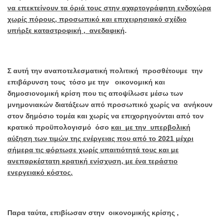
να επεκτείνουν τα όριά τους στην αχαρτογράφητη ενδοχώρα
χωρίς πόρους, προσωπικό και επιχειρησιακό σχέδιο
υπήρξε καταστροφική , ανεδαφική
.
Σ αυτή την αναποτελεσματική πολιτική προσθέτουμε την
επιβάρυνση τους τόσο με την οικονομική και
δημοσιονομική κρίση που τις αποψίλωσε μέσω των
μνημονιακών διατάξεων από προσωπικό χωρίς να ανήκουν
στον δημόσιο τομέα και χωρίς να επιχορηγούνται από τον
κρατικό προϋπολογισμό όσο
και με την υπερβολική
αύξηση των τιμών της ενέργειας που από το 2021 μέχρι
σήμερα τις φόρτωσε χωρίς υπαιτιότητά τους και με
ανεπαρκέστατη κρατική ενίσχυση, με ένα τεράστιο
ενεργειακό κόστος.
Παρα ταύτα, επιβίωσαν στην οικονομικής κρίσης ,