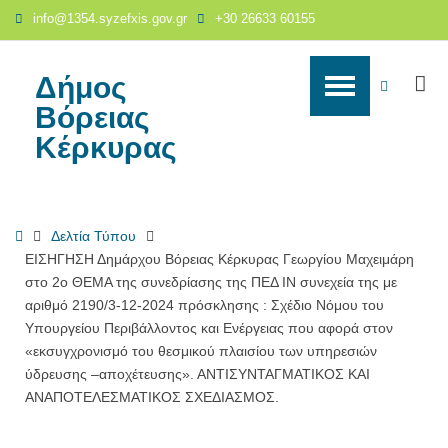
ΕΙΣΗΓΗΣΗ
info@1354.syzefxis.gov.gr
+30 26633 60155
Δημάρχου
Βόρειας
Κέρκυρας
Δήμος
S
WCAG
Γεωργίου
Βόρειας
Μαχειμάρη
buttons
Κέρκυρας
στο
2ο
ΘΕΜΑ
της
Home
Δελτία Τύπου
συνεδρίασης
ΕΙΣΗΓΗΣΗ Δημάρχου Βόρειας Κέρκυρας Γεωργίου Μαχειμάρη
της
στο 2ο ΘΕΜΑ της συνεδρίασης της ΠΕΔ ΙΝ συνεχεία της με
ΠΕΔ
αριθμό 2190/3-12-2024 πρόσκλησης : Σχέδιο Νόμου του
ΙΝ
Υπουργείου Περιβάλλοντος και Ενέργειας που αφορά στον
συνεχεία
«εκσυγχρονισμό του θεσμικού πλαισίου των υπηρεσιών
της
ύδρευσης –αποχέτευσης». ΑΝΤΙΣΥΝΤΑΓΜΑΤΙΚΟΣ ΚΑΙ
με
ΑΝΑΠΟΤΕΛΕΣΜΑΤΙΚΟΣ ΣΧΕΔΙΑΣΜΟΣ.
αριθμό
2190/3-
12-