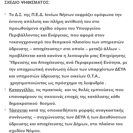
ΣΧΕΔΙΟ ΨΗΦΙΣΜΑΤΟΣ:
Το Δ.Σ. της Π.Ε.Δ. Ιονίων Νήσων εκφράζει ομόφωνα την
έντονη απόλυτη και πλήρη αντίθεσή του στο
προωθούμενο σχέδιο νόμου του Υπουργείου
Περιβάλλοντος και Ενέργειας, που αφορά στον
«εκσυγχρονισμό του θεσμικού πλαισίου των υπηρεσιών
ύδρευσης – αποχέτευσης» στο οποίο – μεταξύ άλλων –
προβλέπεται κατά κανόνα η λειτουργία μιας Επιχείρησης
Ύδρευσης και Αποχέτευσης ανά Περιφερειακή Ενότητα, με
την υποχρεωτική συνένωση όλων των υπαρχόντων ΔΕΥΑ
και υπηρεσιών ύδρευσης των οικείων Ο.Τ.Α.,
χρησιμοποιώντας ως πρόσχημα τη λειψυδρία .
Καταγγέλλει
τις πρακτικές και τις θολές εμπνεύσεις που
επαναφέρουν τις σκοτεινές εποχές της κατάλυσης κάθε
δημοκρατικού θεσμού.
Τάσσεται
κατά της οποιασδήποτε μορφής αναγκαστικής
συνένωσης – συγχώνευσης των ΔΕΥΑ ή των Διευθύνσεων
ύδρευσης και αποχέτευσης των Δήμων, στο πλαίσιο του
σχεδίου Νόμου.