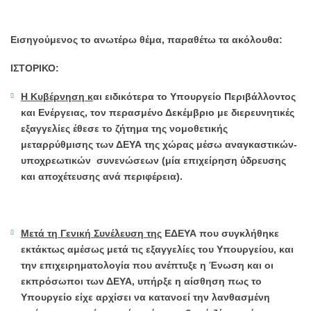
ύδρευσης
–
Εισηγούμενος το ανωτέρω θέμα, παραθέτω τα ακόλουθα:
αποχέτευσης».
ΑΝΤΙΣΥΝΤΑΓΜΑΤΙΚΟΣ
ΙΣΤΟΡΙΚΟ:
ΚΑΙ
ΑΝΑΠΟΤΕΛΕΣΜΑΤΙΚΟΣ
Η Κυβέρνηση κ
αι ειδικότερα το Υπουργείο Περιβάλλοντος
ΣΧΕΔΙΑΣΜΟΣ.
και Ενέργειας, τον περασμένο Δεκέμβριο με διερευνητικές
-
εξαγγελίες έθεσε το ζήτημα της νομοθετικής
Δήμος
μεταρρύθμισης των ΔΕΥΑ της χώρας μέσω αναγκαστικών-
Βόρειας
υποχρεωτικών συνενώσεων (μία επιχείρηση ύδρευσης
Κέρκυρας
και αποχέτευσης ανά περιφέρεια).
Μετά τη Γενική Συνέλευση της
ΕΔΕΥΑ που συγκλήθηκε
εκτάκτως αμέσως μετά τις εξαγγελίες του Υπουργείου, και
την επιχειρηματολογία που ανέπτυξε η Ένωση και οι
εκπρόσωποι των ΔΕΥΑ, υπήρξε η αίσθηση πως το
Υπουργείο είχε αρχίσει να κατανοεί την λανθασμένη