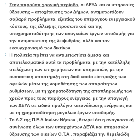
Στην παρούσα χρονική περίοδο
, οι ΔΕΥΑ και οι υπηρεσίες
ύδρευσης – αποχέτευσης των Δήμων, αντιμετωπίζουν
σοβαρά προβλήματα, εξαιτίας του υπέρογκου ενεργειακού
κόστους, της έλλειψης προσωπικού και της
υποχρηματοδότησης των αναγκαίων έργων υποδομής για
την αντιμετώπιση της λειψυδρίας, αλλά και τον
εκσυγχρονισμό των δικτύων.
Η πολιτεία πρέπει
να αντιμετωπίσει άμεσα και
αποτελεσματικά αυτά τα προβλήματα, με την κατάλληλη
στελέχωση των επιχειρήσεων και υπηρεσιών, με την
ουσιαστική υποστήριξη στη διαδικασία είσπραξης των
οφειλών μέσω της νομοθέτησης των απαραίτητων
ρυθμίσεων, με τη χρηματοδότηση της αποπληρωμής των
χρεών προς τους παρόχους ενέργειας, με την υπαγωγή
των ΔΕΥΑ σε ειδικό τιμολόγιο κατανάλωσης ενέργειας και
με τη χρηματοδότηση μεγάλων έργων υποδομής.
Το Δ.Σ της Π.Ε.Δ Ιονίων Νήσων , θεωρεί ότι η αναγκαστική
συνένωση όλων των υπαρχόντων ΔΕΥΑ και υπηρεσιών
ύδρευσης των οικείων Ο.Τ.Α., παραβιάζει την θεμελιώδη