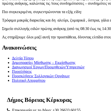
πρώτης ανάγκης, καλώντας τις /τους συνδημότισσες – συνδημότες ν
Πιο συγκεκριμένα, συγκεντρώνονται τα εξής είδη:
Τρόφιμα μακράς διαρκείας και δη αλεύρι, ζυμαρικά , όσπρια, γάλα ε
Σημείο συλλογής ειδών πρώτης ανάγκης (από τις 08:30 έως τις 14:
Ας στηρίξουμε όλοι μαζί αυτή την προσπάθεια, δίνοντας ελπίδα στ
Ανακοινώσεις
Δελτία Τύπου
Δημοπρασίες Μίσθωσης – Εκμίσθωσης
Διαγωνισμοί Έργων/Προμηθειών/Υπηρεσιών
Προσλήψεις
Προσκλήσεις Συλλογικών Οργάνων
Πολιτική Απορρήτου
Δήμος
Βόρειας
Κέρκυρας
Επικοινωνία με το Δήμο: +30 26633 60155