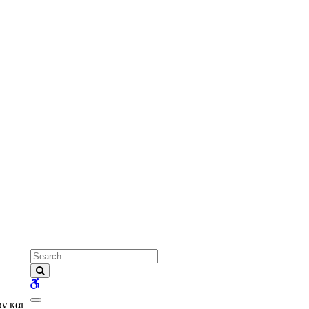
Search
for:
Search
WCAG
buttons
ν και