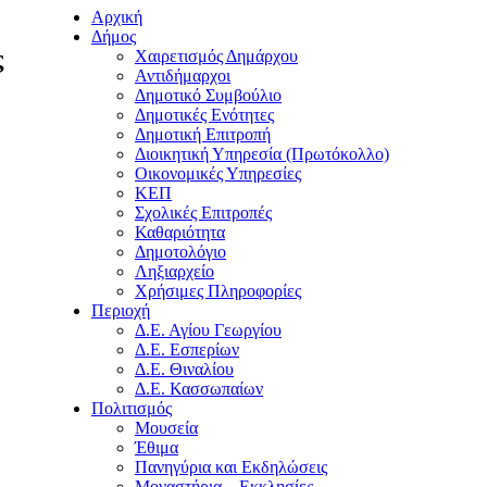
Αρχική
Δήμος
ς
Χαιρετισμός Δημάρχου
Αντιδήμαρχοι
Δημοτικό Συμβούλιο
Δημοτικές Ενότητες
Δημοτική Επιτροπή
Διοικητική Υπηρεσία (Πρωτόκολλο)
Οικονομικές Υπηρεσίες
ΚΕΠ
Σχολικές Επιτροπές
Καθαριότητα
Δημοτολόγιο
Ληξιαρχείο
Χρήσιμες Πληροφορίες
Περιοχή
Δ.Ε. Αγίου Γεωργίου
Δ.Ε. Εσπερίων
Δ.Ε. Θιναλίου
Δ.Ε. Κασσωπαίων
Πολιτισμός
Μουσεία
Έθιμα
Πανηγύρια και Εκδηλώσεις
Μοναστήρια – Εκκλησίες