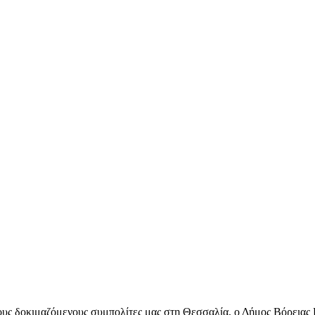
τους δοκιμαζόμενους συμπολίτες μας στη Θεσσαλία, ο Δήμος Βόρεια