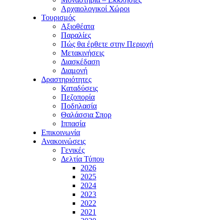
Αρχαιολογικοί Χώροι
Τουρισμός
Αξιοθέατα
Παραλίες
Πώς θα έρθετε στην Περιοχή
Μετακινήσεις
Διασκέδαση
Διαμονή
Δραστηριότητες
Καταδύσεις
Πεζοπορία
Ποδηλασία
Θαλάσσια Σπορ
Ιππασία
Επικοινωνία
Ανακοινώσεις
Γενικές
Δελτία Τύπου
2026
2025
2024
2023
2022
2021