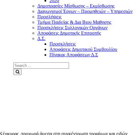
2020
Δημοπρασίες Μίσθωσης – Εκμίσθωσης
Διαγωνισμοί Έργων – Προμηθειών – Υπηρεσιών
Προσλήψεις
Τμήμα Παιδείας & Δια Βιου Μαθησης
Προσκλήσεις Συλλογικών Οργάνων
Αποφάσεις Δημοτικής Επιτροπής
Δ.Σ.
Προσκλήσεις
Αποφάσεις Δημοτικού Συμβουλίου
Πίνακας Αποφάσεων Δ.Σ
Search
for:
Search
ς Κέρκυρας ,προχωρά άμεσα στη συγκέντρωση τροφίμων και ειδών