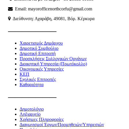
Email: mayorofficenorthcorfu@gmail.com
Διεύθυνση: Αχαράβη, 49081, Βόρ. Κέρκυρα
———————
Χαιρετισμός Δημάρχου
Δημοτικό Συμβούλιο
Δημοτική Επιτροπή
Προσκλήσεις Συλλογικών Οργάνων
Διοικητική Υπηρεσία (Πρωτόκολλο)
Οικονομικές Υπηρεσίες
ΚΕΠ
Σχολικές Επιτροπές
Καθαριότητα
———————
Δημοτολόγιο
Ληξιαρχείο
Χρήσιμες Πληροφορίες
Διαγωνισμοί Έργων/Προμηθειών/Υπηρεσιών