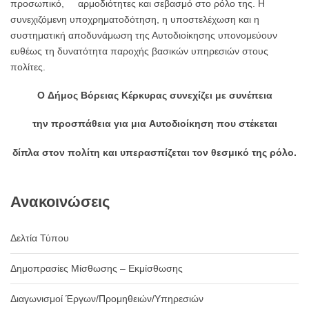
προσωπικό, αρμοδιότητες και σεβασμό στο ρόλο της. Η
συνεχιζόμενη υποχρηματοδότηση, η υποστελέχωση και η
συστηματική αποδυνάμωση της Αυτοδιοίκησης υπονομεύουν
ευθέως τη δυνατότητα παροχής βασικών υπηρεσιών στους
πολίτες.
Ο
Δήμος
Βόρειας
Κέρκυρας
συνεχίζει
με
συνέπεια
την
προσπάθεια
για
μια
Αυτοδιοίκηση
που
στέκεται
δίπλα
στον
πολίτη
και
υπερασπίζεται
τον
θεσμικό
της
ρόλο.
Ανακοινώσεις
Δελτία Τύπου
Δημοπρασίες Μίσθωσης – Εκμίσθωσης
Διαγωνισμοί Έργων/Προμηθειών/Υπηρεσιών