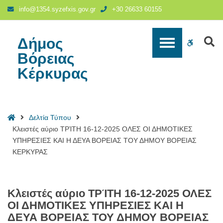
Κλειστές
info@1354.syzefxis.gov.gr
+30 26633 60155
αύριο
ΤΡΊΤΗ
16-
Δήμος
S
WCAG
12-
Βόρειας
2025
buttons
Κέρκυρας
ΟΛΕΣ
ΟΙ
ΔΗΜΟΤΙΚΕΣ
ΥΠΗΡΕΣΙΕΣ
Home
Δελτία Τύπου
ΚΑΙ
Κλειστές αύριο ΤΡΊΤΗ 16-12-2025 ΟΛΕΣ ΟΙ ΔΗΜΟΤΙΚΕΣ
Η
ΥΠΗΡΕΣΙΕΣ ΚΑΙ Η ΔΕΥΑ ΒΟΡΕΙΑΣ ΤΟΥ ΔΗΜΟΥ ΒΟΡΕΙΑΣ
ΔΕΥΑ
ΚΕΡΚΥΡΑΣ
ΒΟΡΕΙΑΣ
ΤΟΥ
ΔΗΜΟΥ
ΒΟΡΕΙΑΣ
Κλειστές αύριο ΤΡΊΤΗ 16-12-2025 ΟΛΕΣ
ΚΕΡΚΥΡΑΣ
ΟΙ ΔΗΜΟΤΙΚΕΣ ΥΠΗΡΕΣΙΕΣ ΚΑΙ Η
-
ΔΕΥΑ ΒΟΡΕΙΑΣ ΤΟΥ ΔΗΜΟΥ ΒΟΡΕΙΑΣ
Δήμος