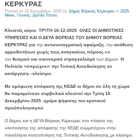
ΚΕΡΚΥΡΑΣ
Βόρειας
Posted on
15 Δεκεμβρίου, 2025
by
Δήμος Βόρειας Κέρκυρας
in
2025
,
Κέρκυρας
News
,
Γενικές
,
Δελτία Τύπου
Κλειστές αύριο ΤΡΊΤΗ 16-12-2025
ΟΛΕΣ ΟΙ ΔΗΜΟΤΙΚΕΣ
ΥΠΗΡΕΣΙΕΣ ΚΑΙ Η ΔΕΥΑ ΒΟΡΕΙΑΣ ΤΟΥ ΔΗΜΟΥ ΒΟΡΕΙΑΣ
ΚΕΡΚΥΡΑΣ
για
την
αντισυνταγματική αφαίμαξη
, την
ανάθεση
αρμοδιοτήτων χωρίς τους αναγκαίους πόρους
και
τον
θεσμικό και οικονομικό στραγγαλισμό
των Δήμων.
Η
Πολιτεία «σπρώχνει» την Τοπική Αυτοδιοίκηση σε
κατάργηση –κλείσιμο.
Με ομόφωνη απόφαση της ΚΕΔΕ οι δήμοι σε όλη τη χώρα
θα παραμείνουν συμβολικά κλειστοί την Τρίτη 16
Δεκεμβρίου 2025 -ημέρα ψήφισης του κρατικού
προϋπολογισμού.
Ο Δήμος και η ΔΕΥΑ Βόρειας Κέρκυρας στο πλαίσιο της
υλοποίησης της απόφασης της ΚΕΔΕ συμμετέχουν στην
πανελλήνια κινητοποίηση της Τοπικής Αυτοδιοίκησης,με κλείσιμο