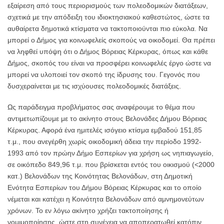
εξαίρεση από τους περιορισμούς των πολεοδομικών διατάξεων,
σχετικά με την απόδειξη του ιδιοκτησιακού καθεστώτος, ώστε τα
αυθαίρετα δημοτικά κτίσματα να τακτοποιούνται πιο εύκολα. Να
μπορεί ο Δήμος για κοινωφελείς σκοπούς να οικοδομεί. Θα πρέπει
να ληφθεί υπόψη ότι ο Δήμος Βόρειας Κέρκυρας, όπως και κάθε
Δήμος, σκοπός του είναι να προσφέρει κοινωφελές έργο ώστε να
μπορεί να υλοποιεί τον σκοπό της ίδρυσης του. Γεγονός που
δυσχεραίνεται με τις ισχύουσες πολεοδομικές διατάξεις.
Ως παράδειγμα προβλήματος σας αναφέρουμε το θέμα που
αντιμετωπίζουμε με το ακίνητο στους Βελονάδες Δήμου Βόρειας
Κέρκυρας. Αφορά ένα ημιτελές ισόγειο κτίσμα εμβαδού 151,85
τ.μ., που ανεγέρθη χωρίς οικοδομική άδεια την περίοδο 1992-
1993 από τον πρώην Δήμο Εσπερίων για χρήση ως νηπιαγωγείο,
σε οικόπεδο 849,96 τ.μ. που βρίσκεται εντός του οικισμού (<2000
κατ.) Βελονάδων της Κοινότητας Βελονάδων, στη Δημοτική
Ενότητα Εσπερίων του Δήμου Βόρειας Κέρκυρας και το οποίο
νέμεται και κατέχει η Κοινότητα Βελονάδων από αμνημονεύτων
χρόνων. Το εν λόγω ακίνητο χρήζει τακτοποίησης ή
νομιμοποίησης, ώστε στη συνέχεια να αποπερατωθεί κατόπιν