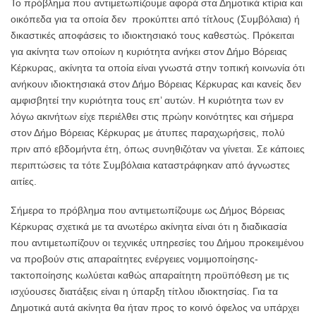
Το πρόβλημα που αντιμετωπίζουμε αφορά στα Δημοτικά κτίρια και
οικόπεδα για τα οποία δεν προκύπτει από τίτλους (Συμβόλαια) ή
δικαστικές αποφάσεις το ιδιοκτησιακό τους καθεστώς. Πρόκειται
για ακίνητα των οποίων η κυριότητα ανήκει στον Δήμο Βόρειας
Κέρκυρας, ακίνητα τα οποία είναι γνωστά στην τοπική κοινωνία ότι
ανήκουν ιδιοκτησιακά στον Δήμο Βόρειας Κέρκυρας και κανείς δεν
αμφισβητεί την κυριότητα τους επ’ αυτών. Η κυριότητα των εν
λόγω ακινήτων είχε περιέλθει στις πρώην κοινότητες και σήμερα
στον Δήμο Βόρειας Κέρκυρας με άτυπες παραχωρήσεις, πολύ
πριν από εβδομήντα έτη, όπως συνηθιζόταν να γίνεται. Σε κάποιες
περιπτώσεις τα τότε Συμβόλαια καταστράφηκαν από άγνωστες
αιτίες.
Σήμερα το πρόβλημα που αντιμετωπίζουμε ως Δήμος Βόρειας
Κέρκυρας σχετικά με τα ανωτέρω ακίνητα είναι ότι η διαδικασία
που αντιμετωπίζουν οι τεχνικές υπηρεσίες του Δήμου προκειμένου
να προβούν στις απαραίτητες ενέργειες νομιμοποίησης-
τακτοποίησης κωλύεται καθώς απαραίτητη προϋπόθεση με τις
ισχύουσες διατάξεις είναι η ύπαρξη τίτλου ιδιοκτησίας. Για τα
Δημοτικά αυτά ακίνητα θα ήταν προς το κοινό όφελος να υπάρχει