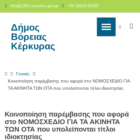
Κοινοποίηση
info@1354.syzefxis.gov.gr
+30 26633 60155
παρέμβασης
που
αφορά
Δήμος
S
WCAG
στο
Βόρειας
ΝΟΜΟΣΧΕΔΙΟ
buttons
Κέρκυρας
ΓΙΑ
ΤΑ
ΑΚΙΝΗΤΑ
ΤΩΝ
Home
Γενικές
ΟΤΑ
Κοινοποίηση παρέμβασης που αφορά στο ΝΟΜΟΣΧΕΔΙΟ ΓΙΑ
που
ΤΑ ΑΚΙΝΗΤΑ ΤΩΝ ΟΤΑ που υπολείπονται τίτλοι ιδιοκτησίας
υπολείπονται
τίτλοι
ιδιοκτησίας
-
Κοινοποίηση παρέμβασης που αφορά
Δήμος
στο ΝΟΜΟΣΧΕΔΙΟ ΓΙΑ ΤΑ ΑΚΙΝΗΤΑ
Βόρειας
ΤΩΝ ΟΤΑ που υπολείπονται τίτλοι
Κέρκυρας
ιδιοκτησίας