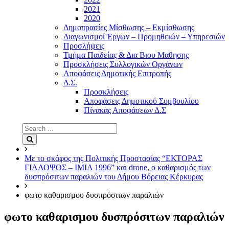
2021
2020
Δημοπρασίες Μίσθωσης – Εκμίσθωσης
Διαγωνισμοί Έργων – Προμηθειών – Υπηρεσιών
Προσλήψεις
Τμήμα Παιδείας & Δια Βιου Μαθησης
Προσκλήσεις Συλλογικών Οργάνων
Αποφάσεις Δημοτικής Επιτροπής
Δ.Σ.
Προσκλήσεις
Αποφάσεις Δημοτικού Συμβουλίου
Πίνακας Αποφάσεων Δ.Σ
Search
for:
Search
Με το σκάφος της Πολιτικής Προστασίας “ΕΚΤΟΡΑΣ
ΓΙΑΛΟΨΟΣ – ΙΜΙΑ 1996” και drone, ο καθαρισμός των
δυσπρόσιτων παραλιών του Δήμου Βόρειας Κέρκυρας
φωτο καθαρισμου δυσπρόσιτων παραλιών
φωτο καθαρισμου δυσπρόσιτων παραλιών