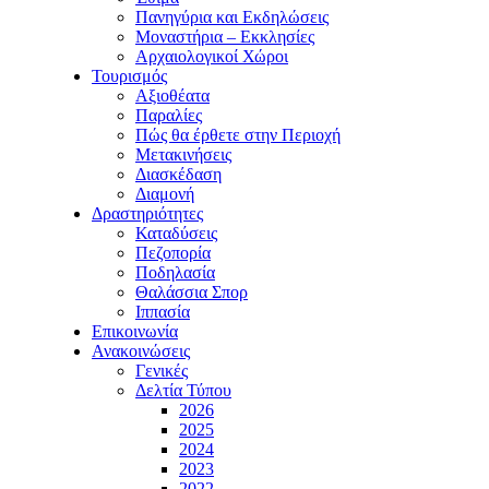
Πανηγύρια και Εκδηλώσεις
Μοναστήρια – Εκκλησίες
Αρχαιολογικοί Χώροι
Τουρισμός
Αξιοθέατα
Παραλίες
Πώς θα έρθετε στην Περιοχή
Μετακινήσεις
Διασκέδαση
Διαμονή
Δραστηριότητες
Καταδύσεις
Πεζοπορία
Ποδηλασία
Θαλάσσια Σπορ
Ιππασία
Επικοινωνία
Ανακοινώσεις
Γενικές
Δελτία Τύπου
2026
2025
2024
2023
2022