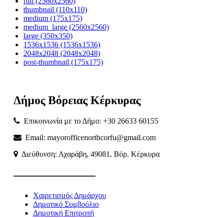
full (2560x2560)
thumbnail (110x110)
medium (175x175)
medium_large (2560x2560)
large (350x350)
1536x1536 (1536x1536)
2048x2048 (2048x2048)
post-thumbnail (175x175)
Δήμος
Βόρειας
Κέρκυρας
Επικοινωνία με το Δήμο: +30 26633 60155
Email: mayorofficenorthcorfu@gmail.com
Διεύθυνση: Αχαράβη, 49081, Βόρ. Κέρκυρα
———————
Χαιρετισμός Δημάρχου
Δημοτικό Συμβούλιο
Δημοτική Επιτροπή