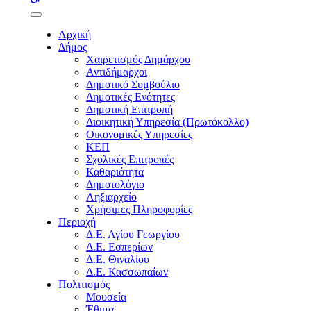
buttons
Αρχική
Δήμος
Χαιρετισμός Δημάρχου
Αντιδήμαρχοι
Δημοτικό Συμβούλιο
Δημοτικές Ενότητες
Δημοτική Επιτροπή
Διοικητική Υπηρεσία (Πρωτόκολλο)
Οικονομικές Υπηρεσίες
ΚΕΠ
Σχολικές Επιτροπές
Καθαριότητα
Δημοτολόγιο
Ληξιαρχείο
Χρήσιμες Πληροφορίες
Περιοχή
Δ.Ε. Αγίου Γεωργίου
Δ.Ε. Εσπερίων
Δ.Ε. Θιναλίου
Δ.Ε. Κασσωπαίων
Πολιτισμός
Μουσεία
Έθιμα