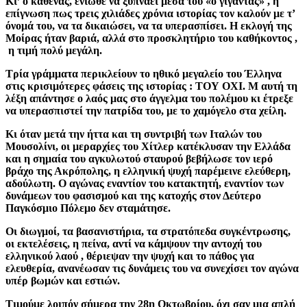
Κι’ ο καθένας, ένιωθε να ξυπνάει μέσα του «ο γίγαντας» , η
επίγνωση πως τρεις χιλιάδες χρόνια ιστορίας τον καλούν με τ’
όνομά του, να τα δικαιώσει, να τα υπερασπίσει.
Η εκλογή της
Μοίρας ήταν βαριά, αλλά στο προσκλητήριο του καθήκοντος ,
η τιμή πολύ μεγάλη.
Τρία γράμματα περικλείουν το ηθικό μεγαλείο του Έλληνα
στις κρισιμότερες φάσεις της ιστορίας : ΤΟΥ ΟΧΙ. Μ αυτή τη
λέξη απάντησε ο λαός μας στο άγγελμα του πολέμου κι έτρεξε
να υπερασπιστεί την πατρίδα του, με το χαμόγελο στα χείλη.
Κι όταν μετά την ήττα και τη συντριβή των Ιταλών του
Μουσολίνι, οι μεραρχίες του Χίτλερ κατέκλυσαν την Ελλάδα
και η σημαία του αγκυλωτού σταυρού βεβήλωσε τον ιερό
βράχο της Ακρόπολης, η ελληνική ψυχή παρέμεινε ελεύθερη,
αδούλωτη. Ο αγώνας εναντίον του κατακτητή, εναντίον των
δυνάμεων του φασισμού και της κατοχής στον Δεύτερο
Παγκόσμιο Πόλεμο δεν σταμάτησε.
Οι διωγμοί, τα βασανιστήρια, τα στρατόπεδα συγκέντρωσης,
οι εκτελέσεις, η πείνα, αντί να κάμψουν την αντοχή του
ελληνικού λαού , θέριεψαν την ψυχή και το πάθος για
ελευθερία, ανανέωσαν τις δυνάμεις του να συνεχίσει τον αγώνα
υπέρ βωμών και εστιών.
Τιμούμε λοιπόν σήμερα την 28η
Οκτωβρίου, όχι σαν μια απλή