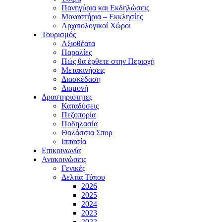
Πανηγύρια και Εκδηλώσεις
Μοναστήρια – Εκκλησίες
Αρχαιολογικοί Χώροι
Τουρισμός
Αξιοθέατα
Παραλίες
Πώς θα έρθετε στην Περιοχή
Μετακινήσεις
Διασκέδαση
Διαμονή
Δραστηριότητες
Καταδύσεις
Πεζοπορία
Ποδηλασία
Θαλάσσια Σπορ
Ιππασία
Επικοινωνία
Ανακοινώσεις
Γενικές
Δελτία Τύπου
2026
2025
2024
2023
2022