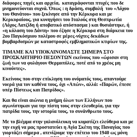
διάφορες πηγές και αρχεία, καταγράφονται πτυχές που δε
μνημονεύονται συχνά. Όπως : η δράση, συμβολή του «Λόχου
του Θανάτου» που ξεκίνησε από την Κέρκυρα και με
Κερκυραίους, για κυνηγήσει του Ιταλούς στη Θεσπρωτία
(Λόχος Λατζίδη ή αποβατικό απόσπασμα ) και θυσιάστηκε, ή
«η κόλαση του Δάντη» που έζησε η Κέρκυρα στη διάρκεια του
2ου Παγκόσμιου πολέμου σε μέρες-νύχτες δεκάδων
βομβαρδισμών με καταστροφές εμβληματικών κτιρίων της.
ΤΙΜΑΜΕ ΚΑΙ ΥΠΟΚΛΙΝΟΜΑΣΤΕ ΣΗΜΕΡΑ ΣΤΟ
ΠΡΟΣΚΛΗΤΗΡΙΟ ΠΕΣΟΝΤΩΝ εκείνους που «ώρισαν στη
ζωή των να φυλάγουν Θερμοπύλες, ποτέ από το χρέος μη
κινούντες».
Εκείνους που στην επίκληση του ονόματός τους, απαντούμε
νοερά για τον καθένα τους, όχι «Απών», αλλά: «Παρών, έπεσε
υπέρ Πίστεως και Πατρίδος».
Και θα είναι αιώνια η μνήμη όλων των Ελλήνων που
αγωνίστηκαν για την πίστη τους στην ελευθερία, για την
πατρίδα τους, την ιστορία τους, το συνάνθρωπο τους.
Με το βλέμμα στην γαλανόλευκη να κυματίζει ελεύθερα και με
την ευχή να μας προστατεύει η Αγία Σκέπη της Παναγίας που
γιορτάζει σήμερα , ατενίζουμε την επέτειο του 1940 ως μόνη