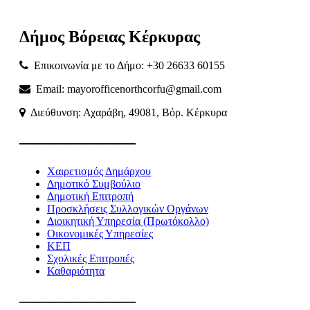
Δήμος
Βόρειας
Κέρκυρας
Επικοινωνία με το Δήμο: +30 26633 60155
Email: mayorofficenorthcorfu@gmail.com
Διεύθυνση: Αχαράβη, 49081, Βόρ. Κέρκυρα
———————
Χαιρετισμός Δημάρχου
Δημοτικό Συμβούλιο
Δημοτική Επιτροπή
Προσκλήσεις Συλλογικών Οργάνων
Διοικητική Υπηρεσία (Πρωτόκολλο)
Οικονομικές Υπηρεσίες
ΚΕΠ
Σχολικές Επιτροπές
Καθαριότητα
———————