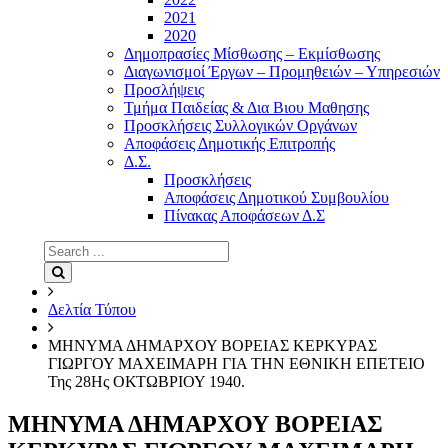
2021
2020
Δημοπρασίες Μίσθωσης – Εκμίσθωσης
Διαγωνισμοί Έργων – Προμηθειών – Υπηρεσιών
Προσλήψεις
Τμήμα Παιδείας & Δια Βιου Μαθησης
Προσκλήσεις Συλλογικών Οργάνων
Αποφάσεις Δημοτικής Επιτροπής
Δ.Σ.
Προσκλήσεις
Αποφάσεις Δημοτικού Συμβουλίου
Πίνακας Αποφάσεων Δ.Σ
Search
for:
Search
Δελτία Τύπου
ΜΗΝΥΜΑ ΔΗΜΑΡΧΟΥ ΒΟΡΕΙΑΣ ΚΕΡΚΥΡΑΣ
ΓΙΩΡΓΟΥ ΜΑΧΕΙΜΑΡΗ ΓΙΑ ΤΗΝ ΕΘΝΙΚΗ ΕΠΕΤΕΙΟ
Της 28Ης ΟΚΤΩΒΡΙΟΥ 1940.
ΜΗΝΥΜΑ ΔΗΜΑΡΧΟΥ ΒΟΡΕΙΑΣ