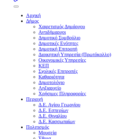
buttons
Αρχική
Δήμος
Χαιρετισμός Δημάρχου
Αντιδήμαρχοι
Δημοτικό Συμβούλιο
Δημοτικές Ενότητες
Δημοτική Επιτροπή
Διοικητική Υπηρεσία (Πρωτόκολλο)
Οικονομικές Υπηρεσίες
ΚΕΠ
Σχολικές Επιτροπές
Καθαριότητα
Δημοτολόγιο
Ληξιαρχείο
Χρήσιμες Πληροφορίες
Περιοχή
Δ.Ε. Αγίου Γεωργίου
Δ.Ε. Εσπερίων
Δ.Ε. Θιναλίου
Δ.Ε. Κασσωπαίων
Πολιτισμός
Μουσεία
Έθιμα