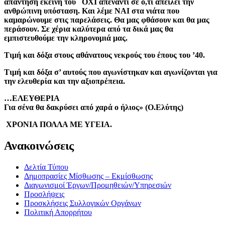
απάντηση
εκείνη του ΟΧΙ απέναντι σε ό,τι απειλεί την
ανθρώπινη υπόσταση. Και λέμε ΝΑΙ στα νιάτα που
καμαρώνουμε στις παρελάσεις. Θα μας φθάσουν και θα μας
περάσουν. Σε χέρια καλύτερα από τα δικά μας θα
εμπιστευθούμε την κληρονομιά μας.
Τιμή και δόξα στους αθάνατους νεκρούς του έπους του ’40.
Τιμή και δόξα σ’ αυτούς που αγωνίστηκαν και αγωνίζονται για
την ελευθερία και την αξιοπρέπεια.
…ΕΛΕΥΘΕΡΙΑ
Για σένα θα δακρύσει από χαρά ο ήλιος» (Ο.Ελύτης)
ΧΡΟΝΙΑ ΠΟΛΛΑ ΜΕ ΥΓΕΙΑ.
Ανακοινώσεις
Δελτία Τύπου
Δημοπρασίες Μίσθωσης – Εκμίσθωσης
Διαγωνισμοί Έργων/Προμηθειών/Υπηρεσιών
Προσλήψεις
Προσκλήσεις Συλλογικών Οργάνων
Πολιτική Απορρήτου