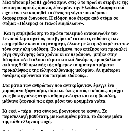
Μια τέτοια μέρα 81 χρόνια πριν, στις 6 το πρωί οι σειρήνες της
αντιαεροπορικής άμυνας ξύπνησαν την Ελλάδα. Διαφορετικό
είχε πέσει να κοιμηθεί το έθνος τη νύχτα που πέρασε,
διαφορετικό ξυπνούσε. Η είδηση που έτρεχε από στόμα σε
στόμα: «Πόλεμος! οι Ιταλοί εισβάλλουν».
Και η επιβεβαίωση: το πρώτο πολεμικό ανακοινωθέν του
Γενικού Στρατηγείου, που βγήκε σ’ έκτακτες εκδόσεις των
εφημερίδων κοντά το μεσημέρι, έδωσε με λιτή αξιοπρέπεια τον
τόνο στην όλη υπόθεση.
Το κείμενο, που επέζησε και προκαλεί
ρίγη συγκίνησης όσα χρόνια κι αν περάσουν, μπήκε στην
Ιστορία: «Αι Ιταλικαί στρατιωτικαί δυνάμεις προσβάλλουν
από της 5:30 πρωινής τής σήμερον τα ημέτερα τμήματα
προκαλύψεως της ελληνοαλβανικής μεθορίου. Αι ημέτεραι
δυνάμεις αμύνονται του πατρίου εδάφους».
Στα μάτια των ανθρώπων που αντικρίζονταν, έφεγγε ένα
χαρούμενο ξάφνιασμα, σάμπως όλος αυτός ο κόσμος, ο μέχρι
χτες βουτηγμένος στην καθημερινότητα και στη βιοπάλη,
μάθαινε ξαφνικά πως έχει μέσα του κρυμμένα νιάτα.
Κι εκεί – πέρα, στα σύνορα, βροντούσε το κανόνι. Σε
περισυλλογή βαθύτατη, με κλεισμένα μάτια, το άκουγε μέσα
της κάθε ελληνική ψυχή.