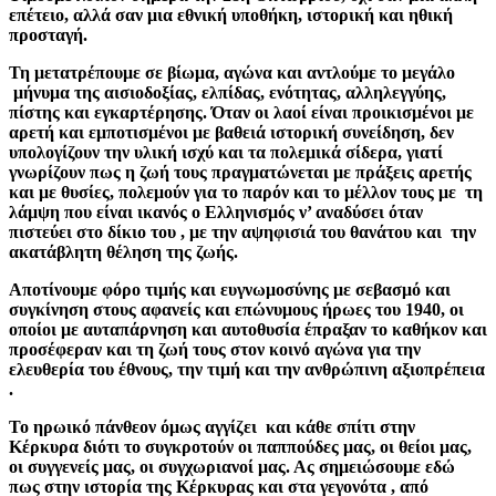
επέτειο, αλλά σαν μια εθνική υποθήκη, ιστορική και ηθική
προσταγή.
Τη μετατρέπουμε σε βίωμα, αγώνα και αντλούμε το μεγάλο
μήνυμα της αισιοδοξίας, ελπίδας, ενότητας, αλληλεγγύης,
πίστης και εγκαρτέρησης.
Όταν οι λαοί είναι προικισμένοι με
αρετή και εμποτισμένοι με βαθειά ιστορική συνείδηση, δεν
υπολογίζουν την υλική ισχύ και τα πολεμικά σίδερα, γιατί
γνωρίζουν πως η ζωή τους πραγματώνεται με πράξεις αρετής
και με θυσίες, πολεμούν για το παρόν και το μέλλον τους με τη
λάμψη που είναι ικανός ο Ελληνισμός ν’ αναδύσει όταν
πιστεύει στο δίκιο του , με την αψηφισιά του θανάτου και την
ακατάβλητη θέληση της ζωής.
Αποτίνουμε φόρο τιμής και ευγνωμοσύνης με σεβασμό και
συγκίνηση στους αφανείς και επώνυμους ήρωες του 1940, οι
οποίοι με αυταπάρνηση και αυτοθυσία έπραξαν το καθήκον και
προσέφεραν και τη ζωή τους στον κοινό αγώνα για την
ελευθερία του έθνους, την τιμή και την ανθρώπινη αξιοπρέπεια
.
Το ηρωικό πάνθεον όμως αγγίζει και κάθε σπίτι στην
Κέρκυρα διότι το συγκροτούν οι παππούδες μας, οι θείοι μας,
οι συγγενείς μας, οι συγχωριανοί μας. Ας σημειώσουμε εδώ
πως στην ιστορία της Κέρκυρας και στα γεγονότα , από