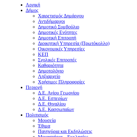
Αρχική
Δήμος
Χαιρετισμός Δημάρχου
Αντιδήμαρχοι
Δημοτικό Συμβούλιο
Δημοτικές Ενότητες
Δημοτική Επιτροπή
Διοικητική Υπηρεσία (Πρωτόκολλο)
Οικονομικές Υπηρεσίες
ΚΕΠ
Σχολικές Επιτροπές
Καθαριότητα
Δημοτολόγιο
Ληξιαρχείο
Χρήσιμες Πληροφορίες
Περιοχή
Δ.Ε. Αγίου Γεωργίου
Δ.Ε. Εσπερίων
Δ.Ε. Θιναλίου
Δ.Ε. Κασσωπαίων
Πολιτισμός
Μουσεία
Έθιμα
Πανηγύρια και Εκδηλώσεις
Μοναστήρια – Εκκλησίες