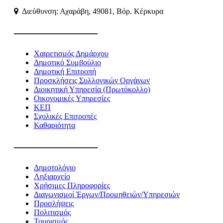
Διεύθυνση: Αχαράβη, 49081, Βόρ. Κέρκυρα
———————
Χαιρετισμός Δημάρχου
Δημοτικό Συμβούλιο
Δημοτική Επιτροπή
Προσκλήσεις Συλλογικών Οργάνων
Διοικητική Υπηρεσία (Πρωτόκολλο)
Οικονομικές Υπηρεσίες
ΚΕΠ
Σχολικές Επιτροπές
Καθαριότητα
———————
Δημοτολόγιο
Ληξιαρχείο
Χρήσιμες Πληροφορίες
Διαγωνισμοί Έργων/Προμηθειών/Υπηρεσιών
Προσλήψεις
Πολιτισμός
Τουρισμός