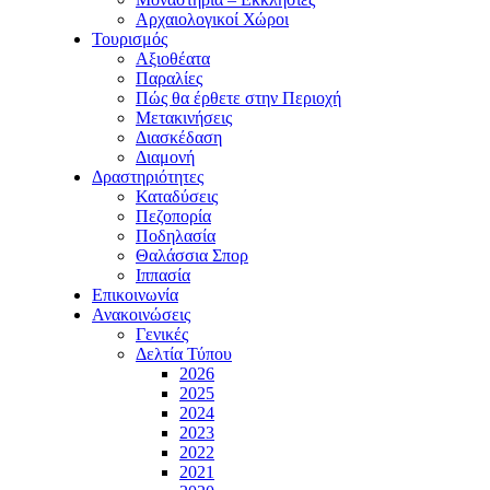
Αρχαιολογικοί Χώροι
Τουρισμός
Αξιοθέατα
Παραλίες
Πώς θα έρθετε στην Περιοχή
Μετακινήσεις
Διασκέδαση
Διαμονή
Δραστηριότητες
Καταδύσεις
Πεζοπορία
Ποδηλασία
Θαλάσσια Σπορ
Ιππασία
Επικοινωνία
Ανακοινώσεις
Γενικές
Δελτία Τύπου
2026
2025
2024
2023
2022
2021