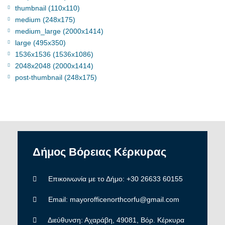
thumbnail (110x110)
medium (248x175)
medium_large (2000x1414)
large (495x350)
1536x1536 (1536x1086)
2048x2048 (2000x1414)
post-thumbnail (248x175)
Δήμος
Βόρειας
Κέρκυρας
Επικοινωνία με το Δήμο: +30 26633 60155
Email: mayorofficenorthcorfu@gmail.com
Διεύθυνση: Αχαράβη, 49081, Βόρ. Κέρκυρα