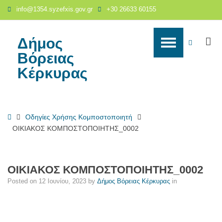
ΟΙΚΙΑΚΟΣ
info@1354.syzefxis.gov.gr
+30 26633 60155
ΚΟΜΠΟΣΤΟΠΟΙΗΤΗΣ_0002
-
Δήμος
Δήμος
S
WCAG
Βόρειας
Βόρειας
Κέρκυρας
buttons
Κέρκυρας
Home
Οδηγίες Χρήσης Κομποστοποιητή
ΟΙΚΙΑΚΟΣ ΚΟΜΠΟΣΤΟΠΟΙΗΤΗΣ_0002
ΟΙΚΙΑΚΟΣ ΚΟΜΠΟΣΤΟΠΟΙΗΤΗΣ_0002
Posted on
12 Ιουνίου, 2023
by
Δήμος Βόρειας Κέρκυρας
in