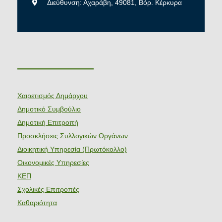
Διεύθυνση: Αχαράβη, 49081, Βόρ. Κέρκυρα
———————
Χαιρετισμός Δημάρχου
Δημοτικό Συμβούλιο
Δημοτική Επιτροπή
Προσκλήσεις Συλλογικών Οργάνων
Διοικητική Υπηρεσία (Πρωτόκολλο)
Οικονομικές Υπηρεσίες
ΚΕΠ
Σχολικές Επιτροπές
Καθαριότητα