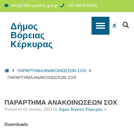
ΠΑΡΑΡΤΗΜΑ
info@1354.syzefxis.gov.gr
+30 26633 60155
ΑΝΑΚΟΙΝΩΣΕΩΝ
ΣΟΧ
-
Δήμος
S
WCAG
Δήμος
Βόρειας
Βόρειας
buttons
Κέρκυρας
Κέρκυρας
Home
ΠΑΡΑΡΤΗΜΑ ΑΝΑΚΟΙΝΩΣΕΩΝ ΣΟΧ
ΠΑΡΑΡΤΗΜΑ ΑΝΑΚΟΙΝΩΣΕΩΝ ΣΟΧ
ΠΑΡΑΡΤΗΜΑ ΑΝΑΚΟΙΝΩΣΕΩΝ ΣΟΧ
Posted on
02 Ιουνίου, 2023
by
Δήμος Βόρειας Κέρκυρας
in
Downloads