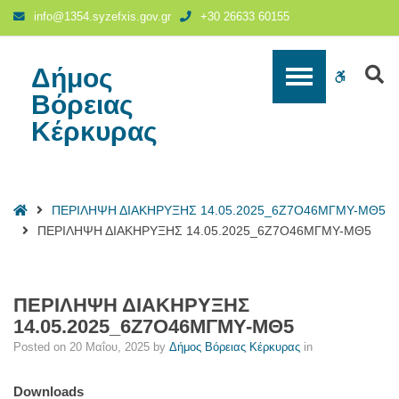
ΠΕΡΙΛΗΨΗ
info@1354.syzefxis.gov.gr
+30 26633 60155
ΔΙΑΚΗΡΥΞΗΣ
14.05.2025_6Ζ7Ο46ΜΓΜΥ-
ΜΘ5
Δήμος
S
WCAG
-
Βόρειας
Δήμος
buttons
Κέρκυρας
Βόρειας
Κέρκυρας
Home
ΠΕΡΙΛΗΨΗ ΔΙΑΚΗΡΥΞΗΣ 14.05.2025_6Ζ7Ο46ΜΓΜΥ-ΜΘ5
ΠΕΡΙΛΗΨΗ ΔΙΑΚΗΡΥΞΗΣ 14.05.2025_6Ζ7Ο46ΜΓΜΥ-ΜΘ5
ΠΕΡΙΛΗΨΗ ΔΙΑΚΗΡΥΞΗΣ
14.05.2025_6Ζ7Ο46ΜΓΜΥ-ΜΘ5
Posted on
20 Μαΐου, 2025
by
Δήμος Βόρειας Κέρκυρας
in
Downloads