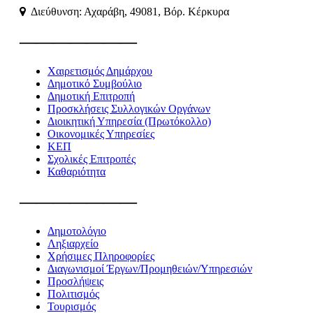
Διεύθυνση: Αχαράβη, 49081, Βόρ. Κέρκυρα
———————
Χαιρετισμός Δημάρχου
Δημοτικό Συμβούλιο
Δημοτική Επιτροπή
Προσκλήσεις Συλλογικών Οργάνων
Διοικητική Υπηρεσία (Πρωτόκολλο)
Οικονομικές Υπηρεσίες
ΚΕΠ
Σχολικές Επιτροπές
Καθαριότητα
———————
Δημοτολόγιο
Ληξιαρχείο
Χρήσιμες Πληροφορίες
Διαγωνισμοί Έργων/Προμηθειών/Υπηρεσιών
Προσλήψεις
Πολιτισμός
Τουρισμός