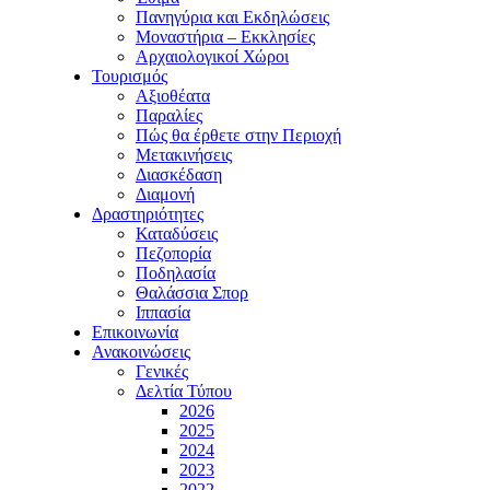
Πανηγύρια και Εκδηλώσεις
Μοναστήρια – Εκκλησίες
Αρχαιολογικοί Χώροι
Τουρισμός
Αξιοθέατα
Παραλίες
Πώς θα έρθετε στην Περιοχή
Μετακινήσεις
Διασκέδαση
Διαμονή
Δραστηριότητες
Καταδύσεις
Πεζοπορία
Ποδηλασία
Θαλάσσια Σπορ
Ιππασία
Επικοινωνία
Ανακοινώσεις
Γενικές
Δελτία Τύπου
2026
2025
2024
2023
2022