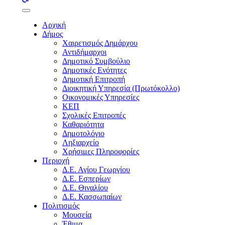
buttons
Αρχική
Δήμος
Χαιρετισμός Δημάρχου
Αντιδήμαρχοι
Δημοτικό Συμβούλιο
Δημοτικές Ενότητες
Δημοτική Επιτροπή
Διοικητική Υπηρεσία (Πρωτόκολλο)
Οικονομικές Υπηρεσίες
ΚΕΠ
Σχολικές Επιτροπές
Καθαριότητα
Δημοτολόγιο
Ληξιαρχείο
Χρήσιμες Πληροφορίες
Περιοχή
Δ.Ε. Αγίου Γεωργίου
Δ.Ε. Εσπερίων
Δ.Ε. Θιναλίου
Δ.Ε. Κασσωπαίων
Πολιτισμός
Μουσεία
Έθιμα