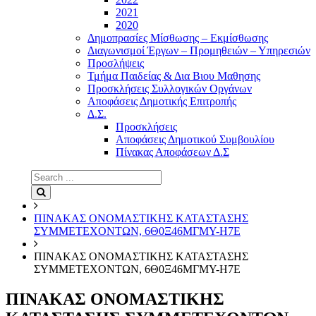
2021
2020
Δημοπρασίες Μίσθωσης – Εκμίσθωσης
Διαγωνισμοί Έργων – Προμηθειών – Υπηρεσιών
Προσλήψεις
Τμήμα Παιδείας & Δια Βιου Μαθησης
Προσκλήσεις Συλλογικών Οργάνων
Αποφάσεις Δημοτικής Επιτροπής
Δ.Σ.
Προσκλήσεις
Αποφάσεις Δημοτικού Συμβουλίου
Πίνακας Αποφάσεων Δ.Σ
Search
for:
Search
ΠΙΝΑΚΑΣ ΟΝΟΜΑΣΤΙΚΗΣ ΚΑΤΑΣΤΑΣΗΣ
ΣΥΜΜΕΤΕΧΟΝΤΩΝ, 6Θ0Ξ46ΜΓΜΥ-Η7Ε
ΠΙΝΑΚΑΣ ΟΝΟΜΑΣΤΙΚΗΣ ΚΑΤΑΣΤΑΣΗΣ
ΣΥΜΜΕΤΕΧΟΝΤΩΝ, 6Θ0Ξ46ΜΓΜΥ-Η7Ε
ΠΙΝΑΚΑΣ ΟΝΟΜΑΣΤΙΚΗΣ