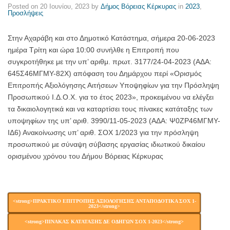
Posted on
20 Ιουνίου, 2023
by
Δήμος Βόρειας Κέρκυρας
in
2023
,
Προσλήψεις
Στην Αχαράβη και στο Δημοτικό Κατάστημα, σήμερα 20-06-2023
ημέρα Τρίτη και ώρα 10:00 συνήλθε η Επιτροπή που
συγκροτήθηκε με την υπ’ αριθμ. πρωτ. 3177/24-04-2023 (ΑΔΑ:
645Σ46ΜΓΜΥ-82Χ) απόφαση του Δημάρχου περί «Ορισμός
Επιτροπής Αξιολόγησης Αιτήσεων Υποψηφίων για την Πρόσληψη
Προσωπικού Ι.Δ.Ο.Χ. για το έτος 2023», προκειμένου να ελέγξει
τα δικαιολογητικά και να καταρτίσει τους πίνακες κατάταξης των
υποψηφίων της υπ’ αριθ. 3990/11-05-2023 (ΑΔΑ: Ψ0ΖΡ46ΜΓΜΥ-
ΙΔ6) Ανακοίνωσης υπ’ αριθ. ΣΟΧ 1/2023 για την πρόσληψη
προσωπικού με σύναψη σύβασης εργασίας ιδιωτικού δικαίου
ορισμένου χρόνου του Δήμου Βόρειας Κέρκυρας
<strong>ΠΡΑΚΤΙΚΟ ΕΠΙΤΡΟΠΗΣ ΑΞΙΟΛΟΓΗΣΗΣ ΑΝΤΑΠΟΔΟΤΙΚΑ ΣΟΧ 1-
2023</strong>
<strong>ΠΙΝΑΚΑΣ ΚΑΤΑΤΑΞΗΣ ΔΕ ΟΔΗΓΩΝ ΣΟΧ 1-2023</strong>