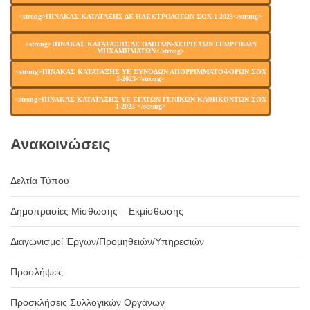
<strong>ΠΙΝΑΚΑΣ ΚΑΤΑΤΑΞΗΣ ΔΕ ΗΛΕΚΤΡΟΛΟΓΩΝ ΣΟΧ-1-2023</strong>
<strong>ΠΙΝΑΚΑΣ ΚΑΤΑΤΑΞΗΣ ΔΕ ΟΔΗΓΩΝ-ΧΕΙΡΙΣΤΩΝ ΓΕΩΡΓΙΚΩΝ
ΜΗΧΑΜΗΜΑΤΩΝ</strong>
<strong>ΠΙΝΑΚΑΣ ΚΑΤΑΤΑΞΗΣ ΥΕ ΣΥΝΟΔΩΝ ΑΠΟΡΡΙΜΜΑΤΟΦΟΡΩΝ ΣΟΧ
1-2023</strong>
<strong>ΠΙΝΑΚΑΣ ΚΑΤΑΤΑΞΗΣ ΥΕ ΕΓΑΤΩΝ ΓΕΝΙΚΩΝ ΚΑΘΗΚΟΝΤΩΝ ΣΟΧ
1-2023 </strong>
Ανακοινώσεις
Δελτία Τύπου
Δημοπρασίες Μίσθωσης – Εκμίσθωσης
Διαγωνισμοί Έργων/Προμηθειών/Υπηρεσιών
Προσλήψεις
Προσκλήσεις Συλλογικών Οργάνων