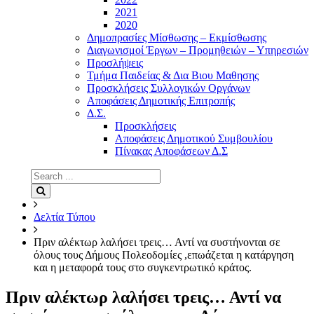
2021
2020
Δημοπρασίες Μίσθωσης – Εκμίσθωσης
Διαγωνισμοί Έργων – Προμηθειών – Υπηρεσιών
Προσλήψεις
Τμήμα Παιδείας & Δια Βιου Μαθησης
Προσκλήσεις Συλλογικών Οργάνων
Αποφάσεις Δημοτικής Επιτροπής
Δ.Σ.
Προσκλήσεις
Αποφάσεις Δημοτικού Συμβουλίου
Πίνακας Αποφάσεων Δ.Σ
Search
for:
Search
Δελτία Τύπου
Πριν αλέκτωρ λαλήσει τρεις… Αντί να συστήνονται σε
όλους τους Δήμους Πολεοδομίες ,επωάζεται η κατάργηση
και η μεταφορά τους στο συγκεντρωτικό κράτος.
Πριν αλέκτωρ λαλήσει τρεις… Αντί να