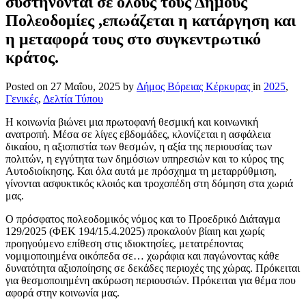
συστήνονται σε όλους τους Δήμους
Πολεοδομίες ,επωάζεται η κατάργηση και
η μεταφορά τους στο συγκεντρωτικό
κράτος.
Posted on
27 Μαΐου, 2025
by
Δήμος Βόρειας Κέρκυρας
in
2025
,
Γενικές
,
Δελτία Τύπου
Η κοινωνία βιώνει μια πρωτοφανή θεσμική και κοινωνική
ανατροπή. Μέσα σε λίγες εβδομάδες, κλονίζεται η ασφάλεια
δικαίου, η αξιοπιστία των θεσμών, η αξία της περιουσίας των
πολιτών, η εγγύτητα των δημόσιων υπηρεσιών και το κύρος της
Αυτοδιοίκησης. Και όλα αυτά με πρόσχημα τη μεταρρύθμιση,
γίνονται ασφυκτικός κλοιός και τροχοπέδη στη δόμηση στα χωριά
μας.
Ο πρόσφατος πολεοδομικός νόμος και το Προεδρικό Διάταγμα
129/2025 (ΦΕΚ 194/15.4.2025) προκαλούν βίαιη και χωρίς
προηγούμενο επίθεση στις ιδιοκτησίες, μετατρέποντας
νομιμοποιημένα οικόπεδα σε… χωράφια και παγώνοντας κάθε
δυνατότητα αξιοποίησης σε δεκάδες περιοχές της χώρας. Πρόκειται
για θεσμοποιημένη ακύρωση περιουσιών. Πρόκειται για θέμα που
αφορά στην κοινωνία μας.