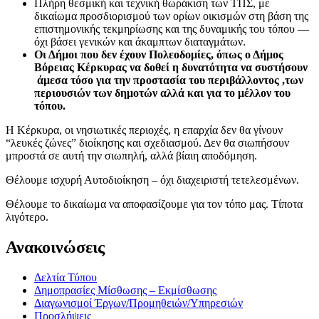
Πλήρη θεσμική και τεχνική θωράκιση των ΤΠΣ, με
δικαίωμα προσδιορισμού των ορίων οικισμών στη βάση της
επιστημονικής τεκμηρίωσης και της δυναμικής του τόπου —
όχι βάσει γενικών και άκαμπτων διαταγμάτων.
Οι Δήμοι που δεν έχουν Πολεοδομίες, όπως ο Δήμος
Βόρειας Κέρκυρας να δοθεί η δυνατότητα να συστήσουν
άμεσα τόσο για την προστασία του περιβάλλοντος ,των
περιουσιών των δημοτών αλλά και για το μέλλον του
τόπου.
Η Κέρκυρα, οι νησιωτικές περιοχές, η επαρχία δεν θα γίνουν
“λευκές ζώνες” διοίκησης και σχεδιασμού. Δεν θα σιωπήσουν
μπροστά σε αυτή την σιωπηλή, αλλά βίαιη αποδόμηση.
Θέλουμε ισχυρή Αυτοδιοίκηση – όχι διαχειριστή τετελεσμένων.
Θέλουμε το δικαίωμα να αποφασίζουμε για τον τόπο μας. Τίποτα
λιγότερο.
Ανακοινώσεις
Δελτία Τύπου
Δημοπρασίες Μίσθωσης – Εκμίσθωσης
Διαγωνισμοί Έργων/Προμηθειών/Υπηρεσιών
Προσλήψεις