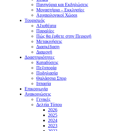
Πανηγύρια και Εκδηλώσεις
Μοναστήρια – Εκκλησίες
Αρχαιολογικοί Χώροι
Τουρισμός
Αξιοθέατα
Παραλίες
Πώς θα έρθετε στην Περιοχή
Μετακινήσεις
Διασκέδαση
Διαμονή
Δραστηριότητες
Καταδύσεις
Πεζοπορία
Ποδηλασία
Θαλάσσια Σπορ
Ιππασία
Επικοινωνία
Ανακοινώσεις
Γενικές
Δελτία Τύπου
2026
2025
2024
2023
2022