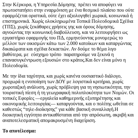
Στην Κέρκυρα, η Υπηρεσία Δόμησης πρέπει να αποφύγει να
πρωτοστατήσει στην εναρμόνιση με ένα θεσμικό πλαίσιο που ούτε
εφαρμόζεται οριστικά, ούτε έχει αξιολογηθεί χωρικά, κοινωνικά ή
επιστημονικά. Χωρίς ολοκληρωμένα Τοπικά Πολεοδομικά Σχέδια
(ΤΠΣ), χωρίς ξεκάθαρες χρήσεις γης και όρους δόμησης,
αγνοώντας την κοινωνική διαβούλευση, και να λειτουργήσει ως
εργαστήριο εφαρμογής του ΠΔ, ερμηνεύοντας μονομερώς το
μέλλον των οικισμών κάτω των 2.000 κατοίκων και καταργώντας
δικαιώματα και σχέδια δεκαετιών. Αν δούμε το θέμα λιγο
βαθύτερα, με εύσχημο τρόπο παρατηρούμε να ξεκινά η
επανασυγκέντρωση εξουσιών στο κράτος.Και δεν είναι μόνο η
Πολεοδομία.
Με την ίδια ταχύτητα, και χωρίς κανένα ουσιαστικό διάλογο,
προχωρά η ενοποίηση των ΔΟΥ με λογιστικά κριτήρια, χωρίς
χωροταξική ανάλυση, χωρίς πρόβλεψη για τη νησιωτικότητα, την
τουριστική πίεση ή τη γεωγραφική πολυπλοκότητα των Νομών. Οι
τοπικές Εφορίες —εργαλεία καθημερινής εξυπηρέτησης και
οικονομικής λειτουργίας— καταργούνται, και ο πολίτης ωθείται σε
καθεστώς “τηλε-διοίκησης” για κάθε βασική συναλλαγή.Η
διοικητική εγγύτητα αντικαθίσταται από την απρόσωπη, ακριβή και
αναποτελεσματική απομακρυσμένη διαχείριση.
Το αποτέλεσμα: