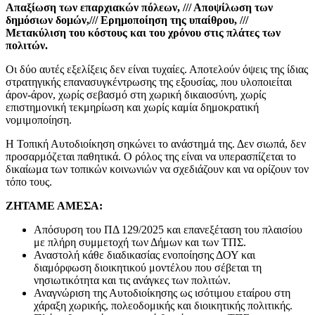
Απαξίωση των επαρχιακών πόλεων,
/// Αποψίλωση των
δημόσιων δομών,/// Ερημοποίηση της υπαίθρου,
///
Μετακύλιση του κόστους και του χρόνου στις πλάτες των
πολιτών.
Οι δύο αυτές εξελίξεις δεν είναι τυχαίες. Αποτελούν όψεις της ίδιας
στρατηγικής επανασυγκέντρωσης της εξουσίας, που υλοποιείται
άρον-άρον, χωρίς σεβασμό στη χωρική δικαιοσύνη, χωρίς
επιστημονική τεκμηρίωση και χωρίς καμία δημοκρατική
νομιμοποίηση.
Η Τοπική Αυτοδιοίκηση σηκώνει το ανάστημά της. Δεν σιωπά, δεν
προσαρμόζεται παθητικά. Ο ρόλος της είναι να υπερασπίζεται το
δικαίωμα των τοπικών κοινωνιών να σχεδιάζουν και να ορίζουν τον
τόπο τους.
ΖΗΤΑΜΕ ΑΜΕΣΑ:
Απόσυρση του ΠΔ 129/2025 και επανεξέταση του πλαισίου
με πλήρη συμμετοχή των Δήμων και των ΤΠΣ.
Αναστολή κάθε διαδικασίας ενοποίησης ΔΟΥ και
διαμόρφωση διοικητικού μοντέλου που σέβεται τη
νησιωτικότητα και τις ανάγκες των πολιτών.
Αναγνώριση της Αυτοδιοίκησης ως ισότιμου εταίρου στη
χάραξη χωρικής, πολεοδομικής και διοικητικής πολιτικής.