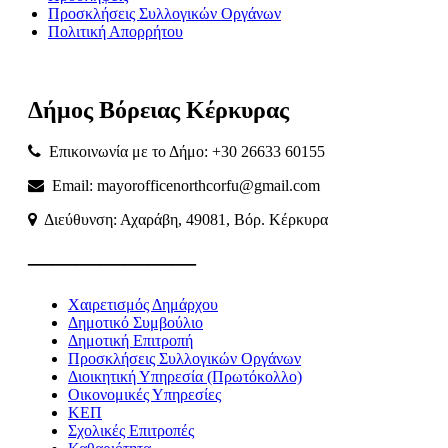
Προσκλήσεις Συλλογικών Οργάνων
Πολιτική Απορρήτου
Δήμος
Βόρειας
Κέρκυρας
Επικοινωνία με το Δήμο: +30 26633 60155
Email: mayorofficenorthcorfu@gmail.com
Διεύθυνση: Αχαράβη, 49081, Βόρ. Κέρκυρα
———————
Χαιρετισμός Δημάρχου
Δημοτικό Συμβούλιο
Δημοτική Επιτροπή
Προσκλήσεις Συλλογικών Οργάνων
Διοικητική Υπηρεσία (Πρωτόκολλο)
Οικονομικές Υπηρεσίες
ΚΕΠ
Σχολικές Επιτροπές