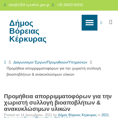
Προμήθεια
info@1354.syzefxis.gov.gr
+30 26633 60155
απορριμματοφόρων
για
την
Δήμος
S
WCAG
χωριστή
Βόρειας
συλλογή
buttons
Κέρκυρας
βιοαποβλήτων
&
ανακυκλώσιμων
υλικών
Home
Διαγωνισμοί Έργων/Προμηθειών/Υπηρεσιών
-
Προμήθεια απορριμματοφόρων για την χωριστή συλλογή
Δήμος
βιοαποβλήτων & ανακυκλώσιμων υλικών
Βόρειας
Κέρκυρας
Προμήθεια απορριμματοφόρων για την
χωριστή συλλογή βιοαποβλήτων &
ανακυκλώσιμων υλικών
Posted on
14 Δεκεμβρίου, 2021
by
Δήμος Βόρειας Κέρκυρας
in
2021
,