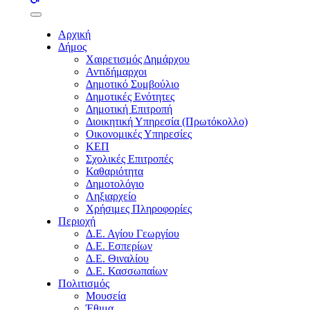
buttons
Αρχική
Δήμος
Χαιρετισμός Δημάρχου
Αντιδήμαρχοι
Δημοτικό Συμβούλιο
Δημοτικές Ενότητες
Δημοτική Επιτροπή
Διοικητική Υπηρεσία (Πρωτόκολλο)
Οικονομικές Υπηρεσίες
ΚΕΠ
Σχολικές Επιτροπές
Καθαριότητα
Δημοτολόγιο
Ληξιαρχείο
Χρήσιμες Πληροφορίες
Περιοχή
Δ.Ε. Αγίου Γεωργίου
Δ.Ε. Εσπερίων
Δ.Ε. Θιναλίου
Δ.Ε. Κασσωπαίων
Πολιτισμός
Μουσεία
Έθιμα