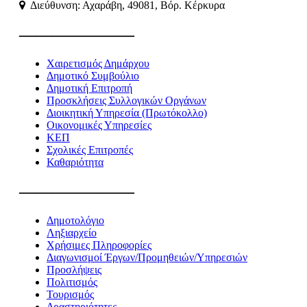
Διεύθυνση: Αχαράβη, 49081, Βόρ. Κέρκυρα
———————
Χαιρετισμός Δημάρχου
Δημοτικό Συμβούλιο
Δημοτική Επιτροπή
Προσκλήσεις Συλλογικών Οργάνων
Διοικητική Υπηρεσία (Πρωτόκολλο)
Οικονομικές Υπηρεσίες
ΚΕΠ
Σχολικές Επιτροπές
Καθαριότητα
———————
Δημοτολόγιο
Ληξιαρχείο
Χρήσιμες Πληροφορίες
Διαγωνισμοί Έργων/Προμηθειών/Υπηρεσιών
Προσλήψεις
Πολιτισμός
Τουρισμός
Δραστηριότητες