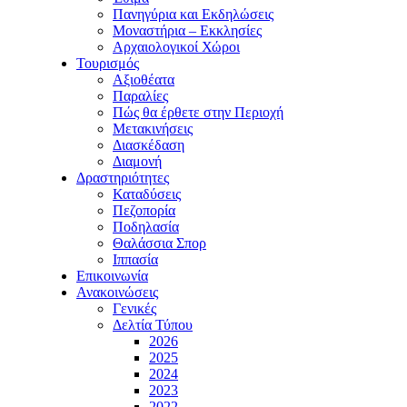
Πανηγύρια και Εκδηλώσεις
Μοναστήρια – Εκκλησίες
Αρχαιολογικοί Χώροι
Τουρισμός
Αξιοθέατα
Παραλίες
Πώς θα έρθετε στην Περιοχή
Μετακινήσεις
Διασκέδαση
Διαμονή
Δραστηριότητες
Καταδύσεις
Πεζοπορία
Ποδηλασία
Θαλάσσια Σπορ
Ιππασία
Επικοινωνία
Ανακοινώσεις
Γενικές
Δελτία Τύπου
2026
2025
2024
2023
2022