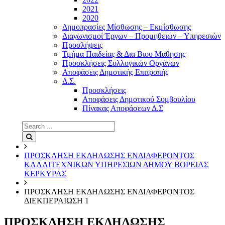
2021
2020
Δημοπρασίες Μίσθωσης – Εκμίσθωσης
Διαγωνισμοί Έργων – Προμηθειών – Υπηρεσιών
Προσλήψεις
Τμήμα Παιδείας & Δια Βιου Μαθησης
Προσκλήσεις Συλλογικών Οργάνων
Αποφάσεις Δημοτικής Επιτροπής
Δ.Σ.
Προσκλήσεις
Αποφάσεις Δημοτικού Συμβουλίου
Πίνακας Αποφάσεων Δ.Σ
Search
for:
Search
ΠΡΟΣΚΛΗΣΗ ΕΚΔΗΛΩΣΗΣ ΕΝΔΙΑΦΕΡΟΝΤΟΣ
ΚΑΛΛΙΤΕΧΝΙΚΩΝ ΥΠΗΡΕΣΙΩΝ ΔΗΜΟΥ ΒΟΡΕΙΑΣ
ΚΕΡΚΥΡΑΣ
ΠΡΟΣΚΛΗΣΗ ΕΚΔΗΛΩΣΗΣ ΕΝΔΙΑΦΕΡΟΝΤΟΣ
ΔΙΕΚΠΕΡΑΙΩΣΗ 1
ΠΡΟΣΚΛΗΣΗ ΕΚΔΗΛΩΣΗΣ