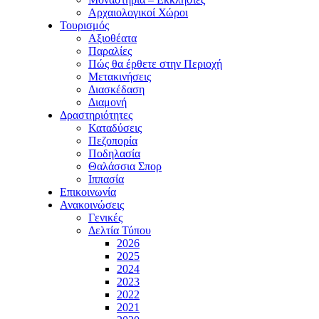
Αρχαιολογικοί Χώροι
Τουρισμός
Αξιοθέατα
Παραλίες
Πώς θα έρθετε στην Περιοχή
Μετακινήσεις
Διασκέδαση
Διαμονή
Δραστηριότητες
Καταδύσεις
Πεζοπορία
Ποδηλασία
Θαλάσσια Σπορ
Ιππασία
Επικοινωνία
Ανακοινώσεις
Γενικές
Δελτία Τύπου
2026
2025
2024
2023
2022
2021