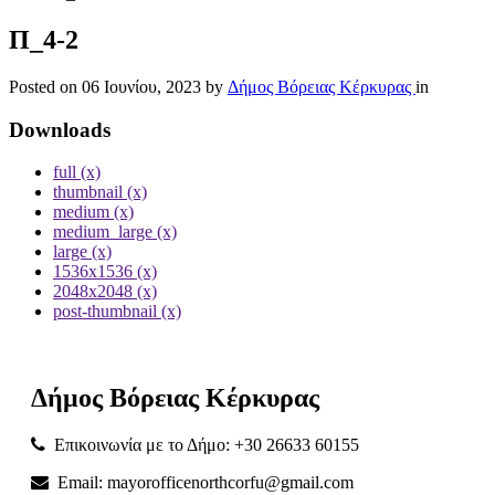
Π_4-2
Posted on
06 Ιουνίου, 2023
by
Δήμος Βόρειας Κέρκυρας
in
Downloads
full (x)
thumbnail (x)
medium (x)
medium_large (x)
large (x)
1536x1536 (x)
2048x2048 (x)
post-thumbnail (x)
Δήμος
Βόρειας
Κέρκυρας
Επικοινωνία με το Δήμο: +30 26633 60155
Email: mayorofficenorthcorfu@gmail.com