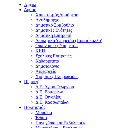
Αρχική
Δήμος
Χαιρετισμός Δημάρχου
Αντιδήμαρχοι
Δημοτικό Συμβούλιο
Δημοτικές Ενότητες
Δημοτική Επιτροπή
Διοικητική Υπηρεσία (Πρωτόκολλο)
Οικονομικές Υπηρεσίες
ΚΕΠ
Σχολικές Επιτροπές
Καθαριότητα
Δημοτολόγιο
Ληξιαρχείο
Χρήσιμες Πληροφορίες
Περιοχή
Δ.Ε. Αγίου Γεωργίου
Δ.Ε. Εσπερίων
Δ.Ε. Θιναλίου
Δ.Ε. Κασσωπαίων
Πολιτισμός
Μουσεία
Έθιμα
Πανηγύρια και Εκδηλώσεις
Μοναστήρια – Εκκλησίες