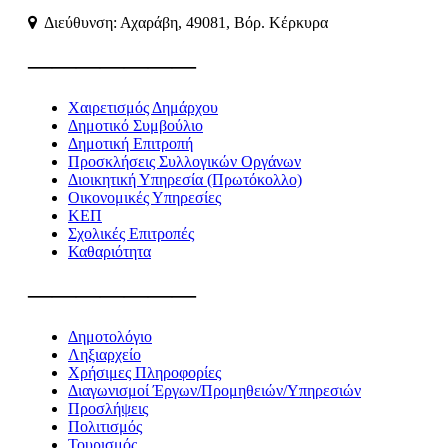
Διεύθυνση: Αχαράβη, 49081, Βόρ. Κέρκυρα
———————
Χαιρετισμός Δημάρχου
Δημοτικό Συμβούλιο
Δημοτική Επιτροπή
Προσκλήσεις Συλλογικών Οργάνων
Διοικητική Υπηρεσία (Πρωτόκολλο)
Οικονομικές Υπηρεσίες
ΚΕΠ
Σχολικές Επιτροπές
Καθαριότητα
———————
Δημοτολόγιο
Ληξιαρχείο
Χρήσιμες Πληροφορίες
Διαγωνισμοί Έργων/Προμηθειών/Υπηρεσιών
Προσλήψεις
Πολιτισμός
Τουρισμός