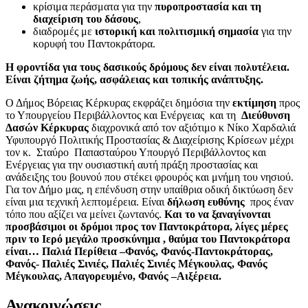
κρίσιμα περάσματα για την
πυροπροστασία και τη
διαχείριση του δάσους
,
διαδρομές με
ιστορική και πολιτισμική σημασία
για την
κορυφή του Παντοκράτορα.
Η φροντίδα για τους δασικούς δρόμους δεν είναι πολυτέλεια.
Είναι ζήτημα ζωής, ασφάλειας και τοπικής ανάπτυξης.
Ο Δήμος Βόρειας Κέρκυρας εκφράζει δημόσια την
εκτίμηση
προς
το Υπουργείου Περιβάλλοντος και Ενέργειας και τη
Διεύθυνση
Δασών Κέρκυρας
διαχρονικά από τον αξιότιμο κ Νίκο Χαρδαλιά
Υφυπουργό Πολιτικής Προστασίας & Διαχείρισης Κρίσεων μέχρι
τον κ. Σταύρο Παπασταύρου Υπουργό Περιβάλλοντος και
Ενέργειας για την ουσιαστική αυτή πράξη προστασίας και
ανάδειξης του βουνού που στέκει φρουρός και μνήμη του νησιού.
Για τον Δήμο μας, η επένδυση στην υπαίθρια οδική δικτύωση δεν
είναι μια τεχνική λεπτομέρεια. Είναι
δήλωση ευθύνης
προς έναν
τόπο που αξίζει να μείνει ζωντανός.
Και το να ξαναγίνονται
προσβάσιμοι οι δρόμοι προς τον Παντοκράτορα, λίγες μέρες
πριν το Ιερό μεγάλο προσκύνημα , θαύμα του Παντοκράτορα
είναι… Παλιά Περίθεια –Φανός, Φανός-Παντοκράτορας,
Φανός- Παλιές Σινιές, Παλιές Σινιές Μέγκουλας, Φανός
Μέγκουλας, Απαγορευμένο, Φανός –Αιξέρεια.
Ανακοινώσεις