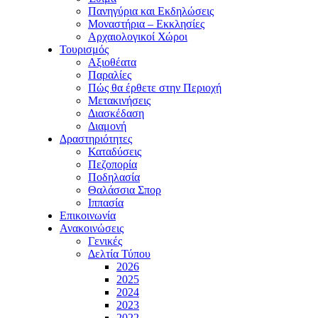
Πανηγύρια και Εκδηλώσεις
Μοναστήρια – Εκκλησίες
Αρχαιολογικοί Χώροι
Τουρισμός
Αξιοθέατα
Παραλίες
Πώς θα έρθετε στην Περιοχή
Μετακινήσεις
Διασκέδαση
Διαμονή
Δραστηριότητες
Καταδύσεις
Πεζοπορία
Ποδηλασία
Θαλάσσια Σπορ
Ιππασία
Επικοινωνία
Ανακοινώσεις
Γενικές
Δελτία Τύπου
2026
2025
2024
2023
2022