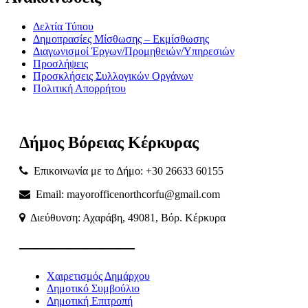
Δελτία Τύπου
Δημοπρασίες Μίσθωσης – Εκμίσθωσης
Διαγωνισμοί Έργων/Προμηθειών/Υπηρεσιών
Προσλήψεις
Προσκλήσεις Συλλογικών Οργάνων
Πολιτική Απορρήτου
Δήμος
Βόρειας
Κέρκυρας
Επικοινωνία με το Δήμο: +30 26633 60155
Email: mayorofficenorthcorfu@gmail.com
Διεύθυνση: Αχαράβη, 49081, Βόρ. Κέρκυρα
———————
Χαιρετισμός Δημάρχου
Δημοτικό Συμβούλιο
Δημοτική Επιτροπή