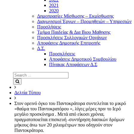
2021
2020
Δημοπρασίες Μίσθωσης – Εκμίσθωσης
Διαγωνισμοί Έργων – Προμηθειών – Υπηρεσιών
Προσλήψεις
Τμήμα Παιδείας & Δια Βιου Μαθησης
Προσκλήσεις Συλλογικών Οργάνων
Αποφάσεις Δημοτικής Επιτροπής
Δ.Σ.
Προσκλήσεις
Αποφάσεις Δημοτικού Συμβουλίου
Πίνακας Αποφάσεων Δ.Σ
Search
for:
Search
Δελτία Τύπου
Στον ορεινό όγκο του Παντοκράτορα συντελείται το μικρό
«θαύμα του Παντοκρατόρου », λίγες μέρες πριν το Ιερό
μεγάλο προσκύνημα . Μετά από είκοσι χρόνια,
πραγματοποιείται επισκευή -συντήρηση δασικών δρόμων
μήκους άνω των 20 χιλιομέτρων που οδηγούν στον
Παντοκράτορα.