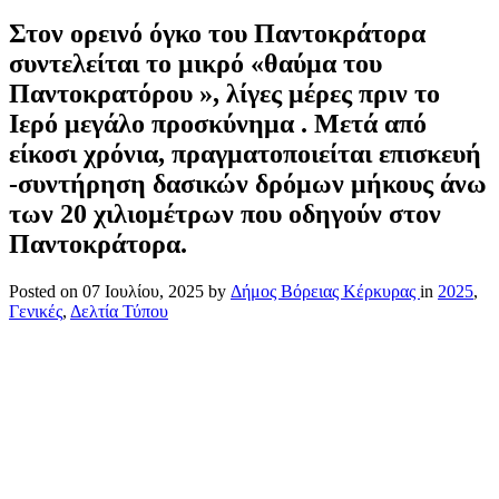
Στον ορεινό όγκο του Παντοκράτορα
συντελείται το μικρό «θαύμα του
Παντοκρατόρου », λίγες μέρες πριν το
Ιερό μεγάλο προσκύνημα . Μετά από
είκοσι χρόνια, πραγματοποιείται επισκευή
-συντήρηση δασικών δρόμων μήκους άνω
των 20 χιλιομέτρων που οδηγούν στον
Παντοκράτορα.
Posted on
07 Ιουλίου, 2025
by
Δήμος Βόρειας Κέρκυρας
in
2025
,
Γενικές
,
Δελτία Τύπου