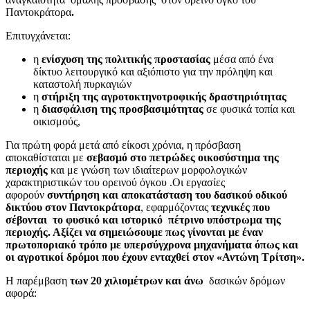
Παντοκράτορα
.
Επιτυγχάνεται:
η
ενίσχυση της πολιτικής προστασίας
μέσα από ένα
δίκτυο λειτουργικό και αξιόπιστο για την πρόληψη και
καταστολή πυρκαγιών
η
στήριξη της αγροτοκτηνοτροφικής δραστηριότητας
η
διασφάλιση της προσβασιμότητας
σε φυσικά τοπία και
οικισμούς,
Για πρώτη φορά μετά από είκοσι χρόνια, η πρόσβαση
αποκαθίσταται με
σεβασμό στο πετρώδες οικοσύστημα της
περιοχής
και με γνώση των ιδιαίτερων μορφολογικών
χαρακτηριστικών του ορεινού όγκου .Οι εργασίες
αφορούν
συντήρηση και αποκατάσταση του δασικού οδικού
δικτύου στον Παντοκράτορα
, εφαρμόζοντας
τεχνικές που
σέβονται το φυσικό και ιστορικό πέτρινο υπόστρωμα της
περιοχής. Αξίζει να σημειώσουμε πως γίνονται με έναν
πρωτοποριακό τρόπο με υπερσύγχρονα μηχανήματα όπως και
οι αγροτικοί δρόμοι που έχουν ενταχθεί στον «Αντώνη Τρίτση».
Η παρέμβαση
των 20 χιλιομέτρων και άνω
δασικών δρόμων
αφορά: