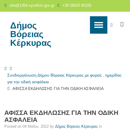
ΑΦΙΣΣΑ
info@1354.syzefxis.gov.gr
+30 26633 60155
ΕΚΔΗΛΩΣΗΣ
ΓΙΑ
ΤΗΝ
Δήμος
S
WCAG
ΟΔΙΚΗ
Βόρειας
ΑΣΦΑΛΕΙΑ
buttons
Κέρκυρας
-
Δήμος
Βόρειας
Κέρκυρας
Home
Συνδιοργάνωση Δήμου Βόρειας Κέρκυρας με φορείς , ημερίδας
για την οδική ασφάλεια .
ΑΦΙΣΣΑ ΕΚΔΗΛΩΣΗΣ ΓΙΑ ΤΗΝ ΟΔΙΚΗ ΑΣΦΑΛΕΙΑ
ΑΦΙΣΣΑ ΕΚΔΗΛΩΣΗΣ ΓΙΑ ΤΗΝ ΟΔΙΚΗ
ΑΣΦΑΛΕΙΑ
Posted on
04 Μαΐου, 2022
by
Δήμος Βόρειας Κέρκυρας
in