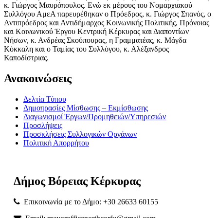
κ. Γιώργος Μαυρόπουλος. Ενώ εκ μέρους του Νομαρχιακού
Συλλόγου ΑμεΑ παρευρέθηκαν ο Πρόεδρος, κ. Γιώργος Σπανός, ο
Αντιπρόεδρος και Αντιδήμαρχος Κοινωνικής Πολιτικής, Πρόνοιας
και Κοινωνικού Έργου Κεντρική Κέρκυρας και Διαποντίων
Νήσων, κ. Ανδρέας Σκούπουρας, η Γραμματέας, κ. Μάγδα
Κόκκαλη και ο Ταμίας του Συλλόγου, κ. Αλέξανδρος
Καποδίστριας.
Ανακοινώσεις
Δελτία Τύπου
Δημοπρασίες Μίσθωσης – Εκμίσθωσης
Διαγωνισμοί Έργων/Προμηθειών/Υπηρεσιών
Προσλήψεις
Προσκλήσεις Συλλογικών Οργάνων
Πολιτική Απορρήτου
Δήμος
Βόρειας
Κέρκυρας
Επικοινωνία με το Δήμο: +30 26633 60155