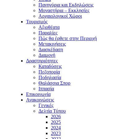
Πανηγύρια και Εκδηλώσεις
Μοναστήρια – Εκκλησίες
Αρχαιολογικοί Χώροι
Τουρισμός
Αξιοθέατα
Παραλίες
Πώς θα έρθετε στην Περιοχή
Μετακινήσεις
Διασκέδαση
Διαμονή
Δραστηριότητες
Καταδύσεις
Πεζοπορία
Ποδηλασία
Θαλάσσια Σπορ
Ιππασία
Επικοινωνία
Ανακοινώσεις
Γενικές
Δελτία Τύπου
2026
2025
2024
2023
2022