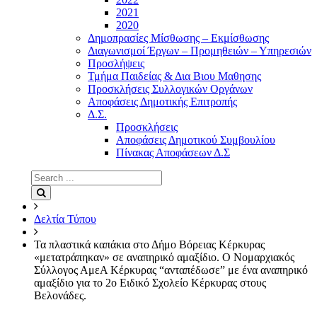
2021
2020
Δημοπρασίες Μίσθωσης – Εκμίσθωσης
Διαγωνισμοί Έργων – Προμηθειών – Υπηρεσιών
Προσλήψεις
Τμήμα Παιδείας & Δια Βιου Μαθησης
Προσκλήσεις Συλλογικών Οργάνων
Αποφάσεις Δημοτικής Επιτροπής
Δ.Σ.
Προσκλήσεις
Αποφάσεις Δημοτικού Συμβουλίου
Πίνακας Αποφάσεων Δ.Σ
Search
for:
Search
Δελτία Τύπου
Τα πλαστικά καπάκια στο Δήμο Βόρειας Κέρκυρας
«μετατράπηκαν» σε αναπηρικό αμαξίδιο. Ο Νομαρχιακός
Σύλλογος ΑμεΑ Κέρκυρας “ανταπέδωσε” με ένα αναπηρικό
αμαξίδιο για το 2ο Ειδικό Σχολείο Κέρκυρας στους
Βελονάδες.