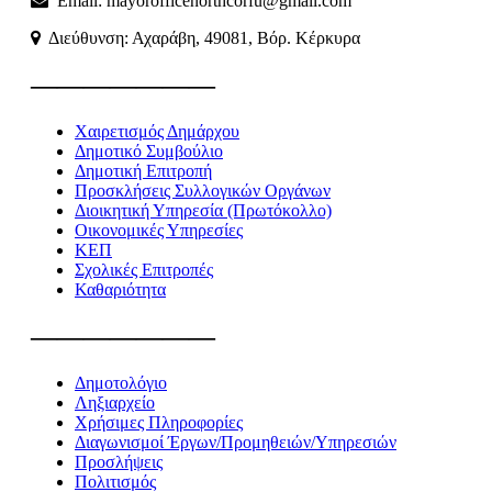
Email: mayorofficenorthcorfu@gmail.com
Διεύθυνση: Αχαράβη, 49081, Βόρ. Κέρκυρα
———————
Χαιρετισμός Δημάρχου
Δημοτικό Συμβούλιο
Δημοτική Επιτροπή
Προσκλήσεις Συλλογικών Οργάνων
Διοικητική Υπηρεσία (Πρωτόκολλο)
Οικονομικές Υπηρεσίες
ΚΕΠ
Σχολικές Επιτροπές
Καθαριότητα
———————
Δημοτολόγιο
Ληξιαρχείο
Χρήσιμες Πληροφορίες
Διαγωνισμοί Έργων/Προμηθειών/Υπηρεσιών
Προσλήψεις
Πολιτισμός