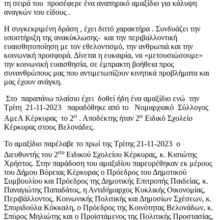
τη σειρά του προσέφερε ένα αναπηρικό αμαξίδιο για κάλυψη
αναγκών του είδους .
Η συγκεκριμένη δράση , έχει διττό χαρακτήρα . Συνδυάζει την
υποστήριξη της ανακύκλωσης- και την περιβαλλοντική
ευαισθητοποίηση με τον εθελοντισμό, την ανθρωπιά και την
κοινωνική προσφορά. Δίνεται η ευκαιρία, να «μετουσιώσουμε»
την κοινωνική ευαισθησία, σε έμπρακτη βοήθεια προς
συνανθρώπους μας που αντιμετωπίζουν κινητικά προβλήματα και
μας έχουν ανάγκη.
Στο παραπάνω πλαίσιο έχει δοθεί ήδη ένα αμαξίδιο ενώ την
Τρίτη 21-11-2023 παραδόθηκε από το Νομαρχιακό Σύλλογος
ο
ο
ΑμεΑ Κέρκυρας το 2
. Αποδέκτης ήταν 2
Ειδικό Σχολείο
Κέρκυρας στους Βελονάδες.
Το αμαξίδιο παρέλαβε το πρωί της Τρίτης 21-11-2023 ο
ου
Διευθυντής του 2
Ειδικού Σχολείου Κέρκυρας, κ. Κισιώτης
Χρήστος. Στην παράδοση του αμαξιδίου παρευρέθηκαν εκ μέρους
του Δήμου Βόρειας Κέρκυρας ο Πρόεδρος του Δημοτικού
Συμβουλίου και Πρόεδρος της Δημοτικής Επιτροπής Παιδείας, κ.
Παναγιώτης Παπαδάτος, η Αντιδήμαρχος Κυκλικής Οικονομίας,
Περιβάλλοντος, Κοινωνικής Πολιτικής και Δημοσίων Σχέσεων, κ.
Σπυριδούλα Κόκκαλη, ο Πρόεδρος της Κοινότητας Βελονάδων, κ.
Σπύρος Μηλιώτης και ο Προϊστάμενος της Πολιτικής Προστασίας,