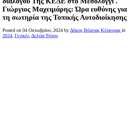
διαλόγου Της ΚΕΔΕ στο Μεσολόγγι .
Γιώργιος Μαχειμάρης: Ώρα ευθύνης για
τη σωτηρία της Τοπικής Αυτοδιοίκησης
Posted on
04 Οκτωβρίου, 2024
by
Δήμος Βόρειας Κέρκυρας
in
2024
,
Γενικές
,
Δελτία Τύπου