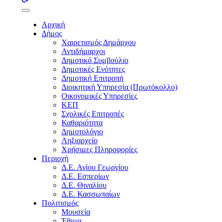
buttons
Αρχική
Δήμος
Χαιρετισμός Δημάρχου
Αντιδήμαρχοι
Δημοτικό Συμβούλιο
Δημοτικές Ενότητες
Δημοτική Επιτροπή
Διοικητική Υπηρεσία (Πρωτόκολλο)
Οικονομικές Υπηρεσίες
ΚΕΠ
Σχολικές Επιτροπές
Καθαριότητα
Δημοτολόγιο
Ληξιαρχείο
Χρήσιμες Πληροφορίες
Περιοχή
Δ.Ε. Αγίου Γεωργίου
Δ.Ε. Εσπερίων
Δ.Ε. Θιναλίου
Δ.Ε. Κασσωπαίων
Πολιτισμός
Μουσεία
Έθιμα