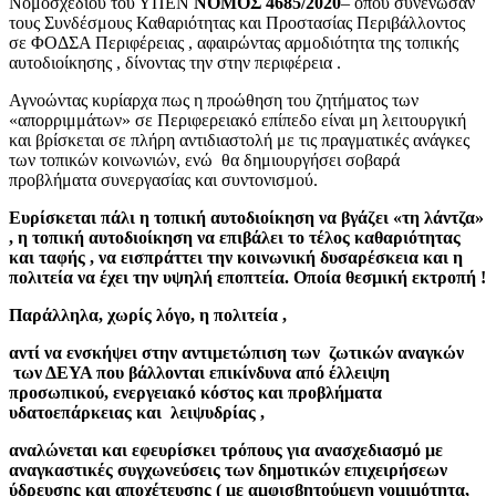
Νομοσχεδίου του ΥΠΕΝ
ΝΟΜΟΣ 4685/2020
– όπου συνένωσαν
τους Συνδέσμους Καθαριότητας και Προστασίας Περιβάλλοντος
σε ΦΟΔΣΑ Περιφέρειας , αφαιρώντας αρμοδιότητα της τοπικής
αυτοδιοίκησης , δίνοντας την στην περιφέρεια .
Αγνοώντας κυρίαρχα πως η προώθηση του ζητήματος των
«απορριμμάτων» σε Περιφερειακό επίπεδο είναι μη λειτουργική
και βρίσκεται σε πλήρη αντιδιαστολή με τις πραγματικές ανάγκες
των τοπικών κοινωνιών, ενώ θα δημιουργήσει σοβαρά
προβλήματα συνεργασίας και συντονισμού.
Ευρίσκεται πάλι η τοπική αυτοδιοίκηση να βγάζει «τη λάντζα»
, η τοπική αυτοδιοίκηση να επιβάλει το τέλος καθαριότητας
και ταφής , να εισπράττει την κοινωνική δυσαρέσκεια και η
πολιτεία να έχει την υψηλή εποπτεία. Οποία θεσμική εκτροπή !
Παράλληλα, χωρίς λόγο, η πολιτεία ,
αντί να ενσκήψει στην αντιμετώπιση των ζωτικών αναγκών
των ΔΕΥΑ που βάλλονται επικίνδυνα από έλλειψη
προσωπικού, ενεργειακό κόστος και προβλήματα
υδατοεπάρκειας και λειψυδρίας ,
αναλώνεται και εφευρίσκει τρόπους για ανασχεδιασμό με
αναγκαστικές συγχωνεύσεις των δημοτικών επιχειρήσεων
ύδρευσης και αποχέτευσης ( με αμφισβητούμενη νομιμότητα,