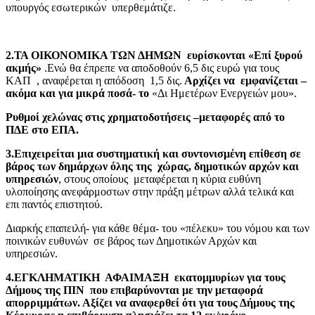
υπουργός εσωτερικών υπερθεμάτιζε.
2.ΤΑ ΟΙΚΟΝΟΜΙΚΑ ΤΩΝ ΔΗΜΩΝ ευρίσκονται «Επί ξυρού
ακμής»
.Ενώ θα έπρεπε να αποδοθούν 6,5 δις ευρώ για τους
ΚΑΠ , αναφέρεται η απόδοση 1,5 δις.
Αρχίζει να εμφανίζεται –
ακόμα και για μικρά ποσά- το
«Δι Ημετέρων Ενεργειών μου».
Ρυθμοί χελώνας στις χρηματοδοτήσεις –μεταφορές από το
ΠΔΕ στο ΕΠΑ.
3.Επιχειρείται μια συστηματική και συντονισμένη επίθεση σε
βάρος των δημάρχων όλης της χώρας, δημοτικών αρχών και
υπηρεσιών
, στους οποίους μεταφέρεται η κύρια ευθύνη
υλοποίησης ανεφάρμοστων στην πράξη μέτρων αλλά τελικά και
επι παντός επιστητού.
Διαρκής επαπειλή- για κάθε θέμα- του «πέλεκυ» του νόμου και των
ποινικών ευθυνών σε βάρος των Δημοτικών Αρχών και
υπηρεσιών.
4.ΕΓΚΛΗΜΑΤΙΚΗ ΑΦΑΙΜΑΞΗ εκατομμυρίων για τους
Δήμους της ΠΙΝ που επιβαρύνονται με την μεταφορά
απορριμμάτων. Αξίζει να αναφερθεί ότι για τους Δήμους της