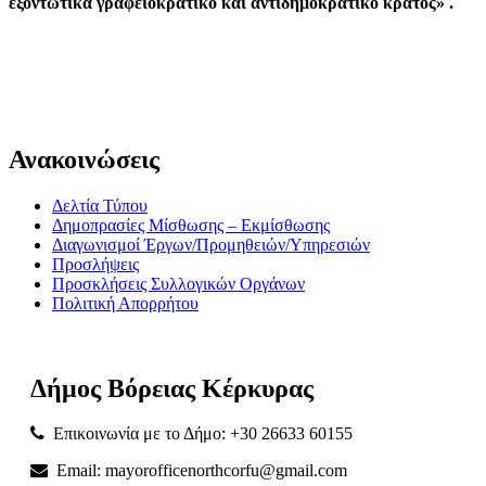
εξοντωτικά γραφειοκρατικό και αντιδημοκρατικό κράτος» .
Ανακοινώσεις
Δελτία Τύπου
Δημοπρασίες Μίσθωσης – Εκμίσθωσης
Διαγωνισμοί Έργων/Προμηθειών/Υπηρεσιών
Προσλήψεις
Προσκλήσεις Συλλογικών Οργάνων
Πολιτική Απορρήτου
Δήμος
Βόρειας
Κέρκυρας
Επικοινωνία με το Δήμο: +30 26633 60155
Email: mayorofficenorthcorfu@gmail.com