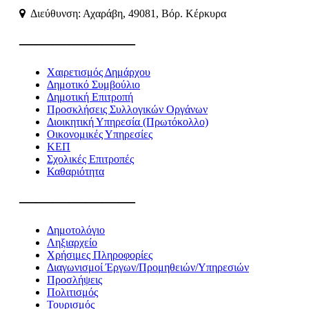
Διεύθυνση: Αχαράβη, 49081, Βόρ. Κέρκυρα
———————
Χαιρετισμός Δημάρχου
Δημοτικό Συμβούλιο
Δημοτική Επιτροπή
Προσκλήσεις Συλλογικών Οργάνων
Διοικητική Υπηρεσία (Πρωτόκολλο)
Οικονομικές Υπηρεσίες
ΚΕΠ
Σχολικές Επιτροπές
Καθαριότητα
———————
Δημοτολόγιο
Ληξιαρχείο
Χρήσιμες Πληροφορίες
Διαγωνισμοί Έργων/Προμηθειών/Υπηρεσιών
Προσλήψεις
Πολιτισμός
Τουρισμός