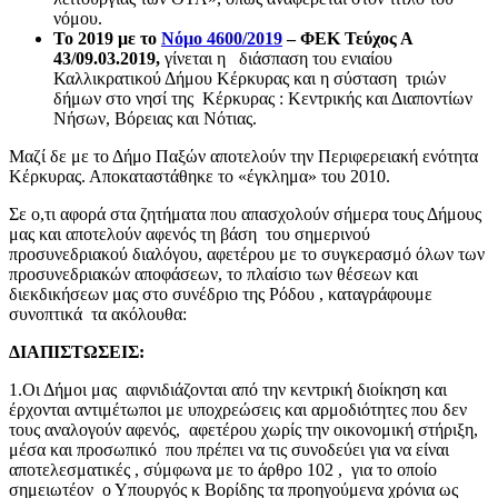
νόμου.
Το 2019 με το
Νόμο 4600/2019
– ΦΕΚ Τεύχος Α
43/09.03.2019,
γίνεται η διάσπαση του ενιαίου
Καλλικρατικού Δήμου Κέρκυρας και η σύσταση τριών
δήμων στο νησί της Κέρκυρας : Κεντρικής και Διαποντίων
Νήσων, Βόρειας και Νότιας.
Μαζί δε με το Δήμο Παξών αποτελούν την Περιφερειακή ενότητα
Κέρκυρας. Αποκαταστάθηκε το «έγκλημα» του 2010.
Σε ο,τι αφορά στα ζητήματα που απασχολούν σήμερα τους Δήμους
μας και αποτελούν αφενός τη βάση του σημερινού
προσυνεδριακού διαλόγου, αφετέρου με το συγκερασμό όλων των
προσυνεδριακών αποφάσεων, το πλαίσιο των θέσεων και
διεκδικήσεων μας στο συνέδριο της Ρόδου , καταγράφουμε
συνοπτικά τα ακόλουθα:
ΔΙΑΠΙΣΤΩΣΕΙΣ:
1.Οι Δήμοι μας αιφνιδιάζονται από την κεντρική διοίκηση και
έρχονται αντιμέτωποι με υποχρεώσεις και αρμοδιότητες που δεν
τους αναλογούν αφενός, αφετέρου χωρίς την οικονομική στήριξη,
μέσα και προσωπικό που πρέπει να τις συνοδεύει για να είναι
αποτελεσματικές , σύμφωνα με το άρθρο 102 , για το οποίο
σημειωτέον ο Υπουργός κ Βορίδης τα προηγούμενα χρόνια ως