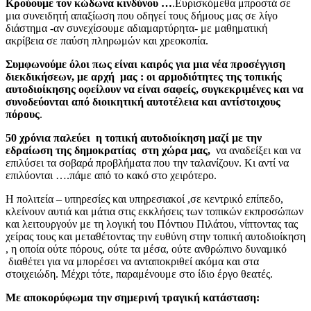
Κρούουμε τον κώδωνα κινδύνου …
.Ευρισκόμεθα μπροστά σε
μια συνειδητή απαξίωση που οδηγεί τους δήμους μας σε λίγο
διάστημα -αν συνεχίσουμε αδιαμαρτύρητα- με μαθηματική
ακρίβεια σε παύση πληρωμών και χρεοκοπία.
Συμφωνούμε όλοι πως είναι καιρός για μια νέα προσέγγιση
διεκδικήσεων, με αρχή μας : οι αρμοδιότητες της τοπικής
αυτοδιοίκησης οφείλουν να είναι σαφείς, συγκεκριμένες και να
συνοδεύονται από διοικητική αυτοτέλεια και αντίστοιχους
πόρους
.
50 χρόνια παλεύει η τοπική αυτοδιοίκηση μαζί με την
εδραίωση της δημοκρατίας στη χώρα μας,
να αναδείξει και να
επιλύσει τα σοβαρά προβλήματα που την ταλανίζουν. Κι αντί να
επιλύονται ….πάμε από το κακό στο χειρότερο.
Η πολιτεία – υπηρεσίες και υπηρεσιακοί ,σε κεντρικό επίπεδο,
κλείνουν αυτιά και μάτια στις εκκλήσεις των τοπικών εκπροσώπων
και λειτουργούν με τη λογική του Πόντιου Πιλάτου, νίπτοντας τας
χείρας τους και μεταθέτοντας την ευθύνη στην τοπική αυτοδιοίκηση
, η οποία ούτε πόρους, ούτε τα μέσα, ούτε ανθρώπινο δυναμικό
διαθέτει για να μπορέσει να ανταποκριθεί ακόμα και στα
στοιχειώδη. Μέχρι τότε, παραμένουμε στο ίδιο έργο θεατές.
Με αποκορύφωμα την σημερινή τραγική κατάσταση: