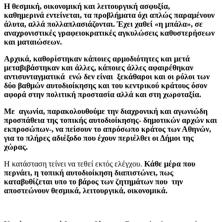
Η θεσμική, οικονομική και λειτουργική ασφυξία,
καθημερινά εντείνεται, τα προβλήματα όχι απλώς παραμένουν
άλυτα, αλλά πολλαπλασιάζονται. Έχει χαθεί «η μπάλα», σε
αναχρονιστικές γραφειοκρατικές αγκυλώσεις καθυστερήσεων
και ματαιώσεων.
Αρχικά, καθορίστηκαν κάποιες αρμοδιότητες και μετά
μεταβιβάστηκαν και άλλες, κάποιες άλλες αφαιρέθηκαν
αντισυνταγματικά ενώ δεν είναι ξεκάθαροι και οι ρόλοι των
δύο βαθμών αυτοδιοίκησης και του κεντρικού κράτους όσον
αφορά στην πολιτική προστασία αλλά και στη χωροταξία.
Με αγωνία, παρακολουθούμε την διαχρονική και αγωνιώδη
προσπάθεια της τοπικής αυτοδιοίκησης- δημοτικών αρχών και
εκπροσώπων-, να πείσουν το απρόσωπο κράτος των Αθηνών,
για το πλήρες αδιέξοδο που έχουν περιέλθει οι Δήμοι της
χώρας.
Η κατάσταση τείνει να τεθεί εκτός ελέγχου.
Κάθε μέρα που
περνάει, η τοπική αυτοδιοίκηση διαπιστώνει, πως
καταβυθίζεται υπο το βάρος των ζητημάτων που την
αποστεώνουν θεσμικά, λειτουργικά, οικονομικά.