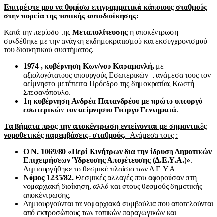
Επιτρέψτε μου να θυμίσω επιγραμματικά κάποιους σταθμούς
στην πορεία της τοπικής αυτοδιοίκησης:
Κατά την περίοδο της
Μεταπολίτευσης
η αποκέντρωση
συνδέθηκε με την ανάγκη εκδημοκρατισμού και εκσυγχρονισμού
του διοικητικού συστήματος.
1974 , κυβέρνηση Κων/νου Καραμανλή,
με
αξιολογότατους υπουργούς Εσωτερικών , ανάμεσα τους τον
αείμνηστο μετέπειτα Πρόεδρο της δημοκρατίας Κωστή
Στεφανόπουλο.
1η κυβέρνηση Ανδρέα Παπανδρέου με πρώτο υπουργό
εσωτερικών τον αείμνηστο Γιώργο Γεννηματά
.
Τα βήματα προς την αποκέντρωση εντείνονται με σημαντικές
νομοθετικές παρεμβάσεις- σταθμούς.
Ανάμεσα τους :
Ο Ν. 1069/80 «Περί Κινήτρων δια την ίδρυση Δημοτικών
Επιχειρήσεων Ύδρευσης Αποχέτευσης (Δ.Ε.Υ.Α.)»
.
Δημιουργήθηκε το θεσμικό πλαίσιο των Δ.Ε.Υ.Α.
Νόμος 1235/82.
Θεσμικές αλλαγές που αφορούσαν στη
νομαρχιακή διοίκηση, αλλά και στους θεσμούς δημοτικής
αποκέντρωσης.
Δημιουργούνται τα νομαρχιακά συμβούλια που αποτελούνται
από εκπροσώπους των τοπικών παραγωγικών και