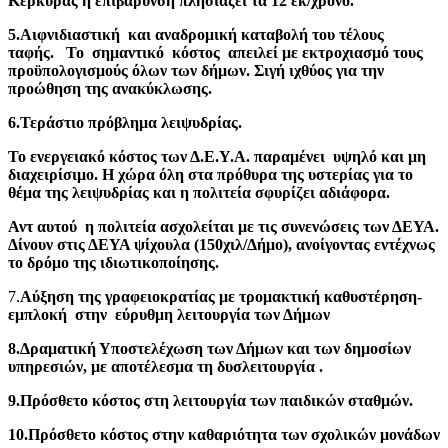
Κέρκυρας η επιβάρυνση πλησιάζει τα 12 εκ/χρόνο.
5.Αιφνιδιαστική και αναδρομική καταβολή του τέλους
ταφής. Το σημαντικό κόστος απειλεί με εκτροχιασμό τους
προϋπολογισμούς όλων των δήμων. Σιγή ιχθύος για την
προώθηση της ανακύκλωσης.
6.Τεράστιο πρόβλημα λειψυδρίας.
Το ενεργειακό κόστος των Δ.Ε.Υ.Α. παραμένει υψηλό και μη
διαχειρίσιμο. Η χώρα όλη στα πρόθυρα της υστερίας για το
θέμα της λειψυδρίας και η πολιτεία σφυρίζει αδιάφορα.
Αντ αυτού η πολιτεία ασχολείται με τις συνενώσεις των ΔΕΥΑ.
Δίνουν στις ΔΕΥΑ ψίχουλα (150χιλ/Δήμο), ανοίγοντας εντέχνως
το δρόμο της ιδιωτικοποίησης.
7.
Αύξηση της γραφειοκρατίας με τρομακτική καθυστέρηση-
εμπλοκή στην εύρυθμη λειτουργία των Δήμων
8.Δραματική Υποστελέχωση των Δήμων και των δημοσίων
υπηρεσιών, με αποτέλεσμα τη δυσλειτουργία .
9.Πρόσθετο κόστος στη λειτουργία των παιδικών σταθμών.
10.Πρόσθετο κόστος στην καθαριότητα των σχολικών μονάδων