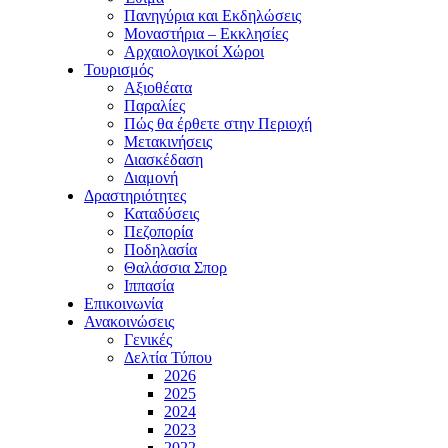
Πανηγύρια και Εκδηλώσεις
Μοναστήρια – Εκκλησίες
Αρχαιολογικοί Χώροι
Τουρισμός
Αξιοθέατα
Παραλίες
Πώς θα έρθετε στην Περιοχή
Μετακινήσεις
Διασκέδαση
Διαμονή
Δραστηριότητες
Καταδύσεις
Πεζοπορία
Ποδηλασία
Θαλάσσια Σπορ
Ιππασία
Επικοινωνία
Ανακοινώσεις
Γενικές
Δελτία Τύπου
2026
2025
2024
2023
2022