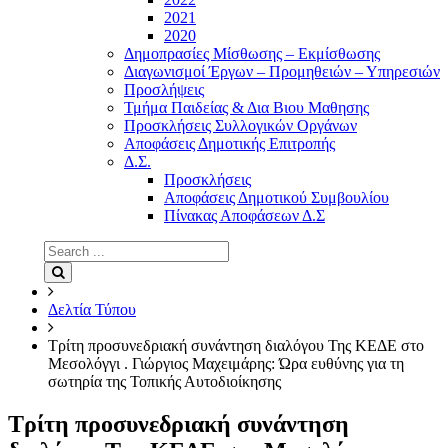
2021
2020
Δημοπρασίες Μίσθωσης – Εκμίσθωσης
Διαγωνισμοί Έργων – Προμηθειών – Υπηρεσιών
Προσλήψεις
Τμήμα Παιδείας & Δια Βιου Μαθησης
Προσκλήσεις Συλλογικών Οργάνων
Αποφάσεις Δημοτικής Επιτροπής
Δ.Σ.
Προσκλήσεις
Αποφάσεις Δημοτικού Συμβουλίου
Πίνακας Αποφάσεων Δ.Σ
Search
for:
Search
Δελτία Τύπου
Τρίτη προσυνεδριακή συνάντηση διαλόγου Της ΚΕΔΕ στο
Μεσολόγγι . Γιώργιος Μαχειμάρης: Ώρα ευθύνης για τη
σωτηρία της Τοπικής Αυτοδιοίκησης
Τρίτη προσυνεδριακή συνάντηση