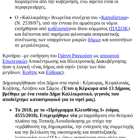
διορισμένοι από την κυβέρνηση, ενώ αιρετοί είναι οι
περιφερειάρχες.
Ο «Καλλικράτης» θεωρείται συνέχεια του «
Καποδίστρια
»
(Ν. 2539/97), υπό την έννοια ότι αμφότεροι οι νόμοι
εισήχθησαν από
κυβέρνηση
του ίδιου κόμματος (
ΠΑΣΟΚ
)
και διέπονται από παρόμοια φιλοσοφία αναγκαστικής
συνένωσης των υπαρχόντων μικρών
δήμων
και κοινοτήτων
σε μεγαλύτερους.
Κριτήριο –με εισήγηση του
Γιάννη Ραγκούση
ως
υπουργού
Εσωτερικών
Αποκέντρωσης και Ηλεκτρονικής Διακυβέρνησης
ήταν η λογική «ένας δήμος ανά νησί» (πλην των δύο
μεγάλων,
Κρήτης
και
Εύβοιας
).
Δημιουργήθηκαν νέοι Δήμοι στα νησιά : Κέρκυρας, Κεφαλονιάς,
Κοζάνης, Λέσβου και Σάμου .(
Έτσι η Κέρκυρα από 13 Δήμους
βρέθηκε με ένα ενιαίο Δήμο Καλλικρατικό, γεγονός που
αποδείχτηκε καταστροφικό για το νησί μας)
.
Το 2018, με το «Πρόγραμμα Κλεισθένης Ι» (νόμος
4555/2018). Επιχειρήθηκε νέα
μεταρρύθμιση στο θεσμικό
πλαίσιο της Τοπικής Αυτοδιοίκησης με στόχο την
«εμβάθυνση της δημοκρατίας, την ενίσχυση της συμμετοχής
και την βελτίωση της οικονομικής και αναπτυξιακής
λειτουργίας των ΟΤΑ», όπως αναφέρεται στον τίτλο του