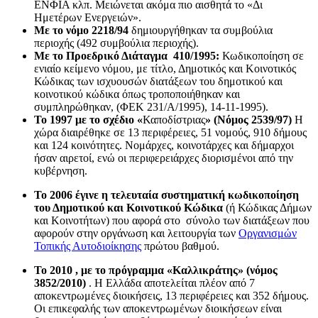
ΕΝΦΙΑ κλπ. Μειώνεται ακόμα πιο αισθητά το «Δι
Ημετέρων Ενεργειών».
Με το νόμο 2218/94
δημιουργήθηκαν τα συμβούλια
περιοχής (492 συμβούλια περιοχής).
Με το Προεδρικό Διάταγμα 410/1995:
Κωδικοποίηση σε
ενιαίο κείμενο νόμου, με τίτλο, Δημοτικός και Κοινοτικός
Κώδικας των ισχυουσών διατάξεων του δημοτικού και
κοινοτικού κώδικα όπως τροποποιήθηκαν και
συμπληρώθηκαν, (ΦΕΚ 231/Α/1995), 14-11-1995).
Το 1997 με το σχέδιο «
Καποδίστριας
» (Νόμος 2539/97)
Η
χώρα διαιρέθηκε σε 13 περιφέρειες, 51 νομούς, 910 δήμους
και 124 κοινότητες. Νομάρχες, κοινοτάρχες και δήμαρχοι
ήσαν αιρετοί, ενώ οι περιφερειάρχες διορισμένοι από την
κυβέρνηση.
Το 2006 έγινε η τελευταία συστηματική κωδικοποίηση
του Δημοτικού και Κοινοτικού Κώδικα
(ή Κώδικας Δήμων
και Κοινοτήτων) που αφορά στο σύνολο των διατάξεων που
αφορούν στην οργάνωση και λειτουργία των
Οργανισμών
Τοπικής Αυτοδιοίκησης
πρώτου βαθμού.
Το 2010 , με το πρόγραμμα «Καλλικράτης» (νόμος
3852/2010)
. Η Ελλάδα αποτελείται πλέον από 7
αποκεντρωμένες διοικήσεις, 13 περιφέρειες και 352 δήμους.
Οι επικεφαλής των αποκεντρωμένων διοικήσεων είναι