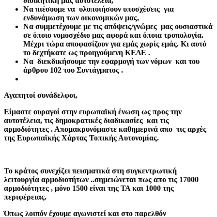
διοικητική μας αυτοτέλεια,
Να πιέσουμε να υλοποιήσουν υποσχέσεις για
ενδυνάμωση των οικονομικών μας,
Να συμμετέχουμε με τις απόψεις/γνώμες μας ουσιαστικά
σε όποιο νομοσχέδιο μας αφορά και όποια τροπολογία.
Μέχρι τώρα αποφασίζουν για εμάς χωρίς εμάς. Κι αυτό
το δεχτήκατε ως προηγούμενη ΚΕΔΕ .
Να διεκδικήσουμε την εφαρμογή των νόμων και του
άρθρου 102 του Συντάγματος .
Αγαπητοί συνάδελφοι,
Είμαστε ουραγοί στην ευρωπαϊκή ένωση ως προς την
αυτοτέλεια, τις δημοκρατικές διαδικασίες και τις
αρμοδιότητες . Απομακρυνόμαστε καθημερινά απο
τις αρχές
της Ευρωπαϊκής Χάρτας Τοπικής Αυτονομίας.
Το κράτος συνεχίζει πεισματικά στη συγκεντρωτική
λειτουργία αρμοδιοτήτων ..σημειώνεται πως απο τις 17000
αρμοδιότητες , μόνο 1500 είναι της ΤΑ και 1000 της
περιφέρειας.
Όπως λοιπόν έχουμε αγωνιστεί και στο παρελθόν