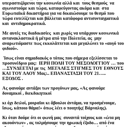
υπερασπιζόμενοι την κοινωνία αλλά και τους θεσμούς να
αγωνιστούμε και τώρα, καταφεύγοντας ακόμα και στα
Ευρωπαϊκά δικαστήρια για να δικαιώσουμε το θεσμό που
τώρα ευτελίζεται και βάλλεται κατάφορα αντισυνταγματικά
και αντιδημοκρατικά.
Με αυτές τις διαδικασίες και χωρίς να υπάρχουν κοινωνικά
αντανακλαστικά ή μέτρα από την Πολιτεία, ας μην
αναρωτιόμαστε πως εκκολάπτεται και μεγαλώνει το «αυγό του
φιδιού».
Ίσως είναι σημαδιακός ο τόπος που σήμερα εξελίσσεται το
προσυνέδριο μας: ΙΕΡΗ ΠΟΛΗ ΤΟΥ ΜΕΣΟΛΟΓΓΙΟΥ … που
…ΣΥΝΔΕΕΤΑΙ με τις ΜΕΓΑΛΕΣ ΣΤΙΓΜΕΣ ΤΟΥ ΕΘΝΟΥΣ
ΚΑΙ ΤΟΥ ΛΑΟΥ Μας:.. ΕΠΑΝΑΣΤΑΣΗ ΤΟΥ 21…..
ΕΞΟΔΟΣ .
Ας φανούμε αντάξοι των προγόνων μας, «Ας φανούμε
δυναμικοί , διεκδικητικοί
κι όχι δειλοί, μοιραῖοι κι ἄβουλοι ἀντάμα, να προσμένουμε,
ἴσως, κάποιο θάμα!» όπως λέει ο ποιητής( Βάρναλης).
Κι όταν δούμε ότι οι φωνή μας συναντά τοίχους και «ώτα μη
ακουόντων» , ας τολμήσουμε την ηρωική έξοδο… από ένα