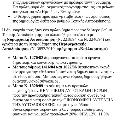
επαγγελματικών οργανώσεων με πρόεδρο τον/τη νομάρχη.
Για πρώτη φορά δημοκρατικός προγραμματισμός και μείωση
του γνωστού «Δι Ημετέρων Ενεργειών»
Ο θεσμός χαρακτηρίστηκε «μεταβατικός», ως προπομπός
της δημιουργίας δεύτερου βαθμού Τοπικής Αυτοδιοίκησης.
Η δημιουργία τους ήταν ένα πρώτο βήμα προς τον δεύτερο βαθμό
Τοπικής Αυτοδιοίκησης που υλοποιήθηκε μετέπειτα με
τη
Νομαρχιακή Αυτοδιοίκηση
(Ν. 2218/94 και Ν. 2240/94) και
αργότερα με τη θεσμοθέτηση της
Περιφερειακής
Αυτοδιοίκησης
(Ν. 3852/2010,
πρόγραμμα «Καλλικράτης»
).
Με το Ν. 1270/82
δημιουργούνται τα πρώτα όργανα
δημοτικής και κοινοτικής αποκέντρωσης.
Με τους νόμους 1416/84 και 1622/86
θεσπίστηκαν ικανά
κίνητρα για την εθελοντική συνένωση δήμων και κοινοτήτων
σε νέους δήμους. Με τους ως άνω νόμους δημιουργήθηκαν
οι αναπτυξιακοί σύνδεσμοι .
Με το Ν. 1828/89
το σύστημα των κρατικών
επιχορηγήσεων-KΕΝΤΡΙΚΩΝ ΑΥΤΟΤΕΛΩΝ ΠΟΡΩΝ-
προς την πρωτοβάθμια τοπική αυτοδιοίκηση συνδέθηκε
άμεσα για πρώτη φορά με την ΟΙΚΟΝΟΜΙΚΗ ΑΥΤΕΛΕΙΑ
ΤΗΣ ΑΥΤΟΔΙΟΙΚΗΣΗΣ και με την απόδοση
συγκεκριμένων φόρων και τελών: φόρος εισοδήματος
φυσικών και νομικών προσώπων 20%, ΦΠΑ 12%, 11,5%