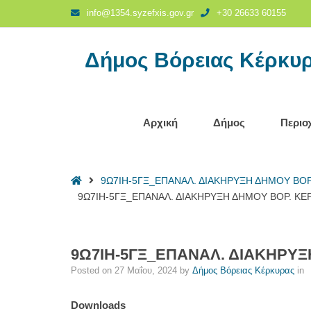
9Ω7ΙΗ-5ΓΞ_ΕΠΑΝΑΛ.
info@1354.syzefxis.gov.gr
+30 26633 60155
ΔΙΑΚΗΡΥΞΗ
ΔΗΜΟΥ
Δήμος Βόρειας Κέρκυ
ΒΟΡ.
ΚΕΡΚΥΡΑΣ
&
ΔΗΜΟΥ
ΝΟΤ.
Αρχική
Δήμος
Περιο
ΚΕΡΚΥΡΑΣ_ΠΕ
ΚΕΡΚΥΡΑΣ
-
Home
9Ω7ΙΗ-5ΓΞ_ΕΠΑΝΑΛ. ΔΙΑΚΗΡΥΞΗ ΔΗΜΟΥ ΒΟΡ
Δήμος
9Ω7ΙΗ-5ΓΞ_ΕΠΑΝΑΛ. ΔΙΑΚΗΡΥΞΗ ΔΗΜΟΥ ΒΟΡ. ΚΕ
Βόρειας
Κέρκυρας
9Ω7ΙΗ-5ΓΞ_ΕΠΑΝΑΛ. ΔΙΑΚΗΡΥ
Posted on
27 Μαΐου, 2024
by
Δήμος Βόρειας Κέρκυρας
in
Downloads