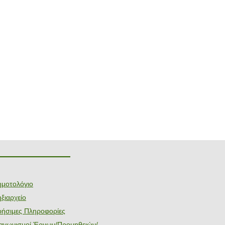
———————
ημοτολόγιο
ξιαρχείο
ρήσιμες Πληροφορίες
ιαγωνισμοί Έργων/Προμηθειών/