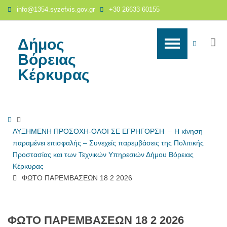
ΦΩΤΟ
info@1354.syzefxis.gov.gr
+30 26633 60155
ΠΑΡΕΜΒΑΣΕΩΝ
18
2
Δήμος
S
WCAG
2026
Βόρειας
-
buttons
Κέρκυρας
Δήμος
Βόρειας
Κέρκυρας
Home
ΑΥΞΗΜΕΝΗ ΠΡΟΣΟΧΗ-ΟΛΟΙ ΣΕ ΕΓΡΗΓΟΡΣΗ – Η κίνηση
παραμένει επισφαλής – Συνεχείς παρεμβάσεις της Πολιτικής
Προστασίας και των Τεχνικών Υπηρεσιών Δήμου Βόρειας
Κέρκυρας
ΦΩΤΟ ΠΑΡΕΜΒΑΣΕΩΝ 18 2 2026
ΦΩΤΟ ΠΑΡΕΜΒΑΣΕΩΝ 18 2 2026