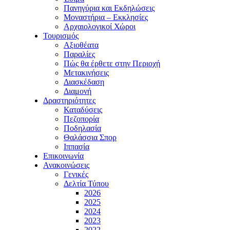
Πανηγύρια και Εκδηλώσεις
Μοναστήρια – Εκκλησίες
Αρχαιολογικοί Χώροι
Τουρισμός
Αξιοθέατα
Παραλίες
Πώς θα έρθετε στην Περιοχή
Μετακινήσεις
Διασκέδαση
Διαμονή
Δραστηριότητες
Καταδύσεις
Πεζοπορία
Ποδηλασία
Θαλάσσια Σπορ
Ιππασία
Επικοινωνία
Ανακοινώσεις
Γενικές
Δελτία Τύπου
2026
2025
2024
2023
2022