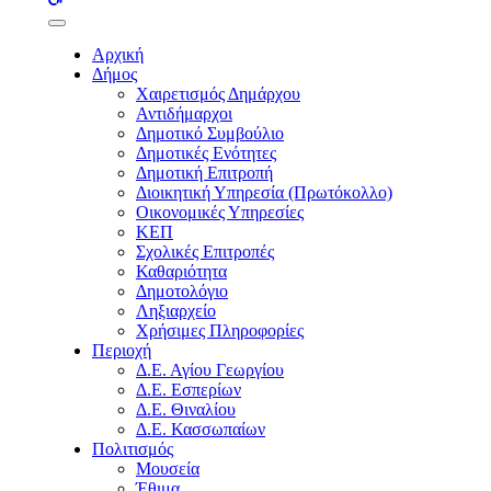
buttons
Αρχική
Δήμος
Χαιρετισμός Δημάρχου
Αντιδήμαρχοι
Δημοτικό Συμβούλιο
Δημοτικές Ενότητες
Δημοτική Επιτροπή
Διοικητική Υπηρεσία (Πρωτόκολλο)
Οικονομικές Υπηρεσίες
ΚΕΠ
Σχολικές Επιτροπές
Καθαριότητα
Δημοτολόγιο
Ληξιαρχείο
Χρήσιμες Πληροφορίες
Περιοχή
Δ.Ε. Αγίου Γεωργίου
Δ.Ε. Εσπερίων
Δ.Ε. Θιναλίου
Δ.Ε. Κασσωπαίων
Πολιτισμός
Μουσεία
Έθιμα