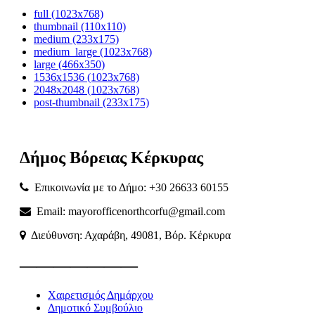
full (1023x768)
thumbnail (110x110)
medium (233x175)
medium_large (1023x768)
large (466x350)
1536x1536 (1023x768)
2048x2048 (1023x768)
post-thumbnail (233x175)
Δήμος
Βόρειας
Κέρκυρας
Επικοινωνία με το Δήμο: +30 26633 60155
Email: mayorofficenorthcorfu@gmail.com
Διεύθυνση: Αχαράβη, 49081, Βόρ. Κέρκυρα
———————
Χαιρετισμός Δημάρχου
Δημοτικό Συμβούλιο