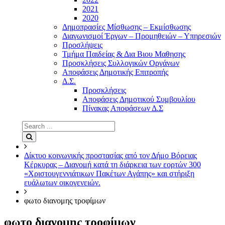
2021
2020
Δημοπρασίες Μίσθωσης – Εκμίσθωσης
Διαγωνισμοί Έργων – Προμηθειών – Υπηρεσιών
Προσλήψεις
Τμήμα Παιδείας & Δια Βιου Μαθησης
Προσκλήσεις Συλλογικών Οργάνων
Αποφάσεις Δημοτικής Επιτροπής
Δ.Σ.
Προσκλήσεις
Αποφάσεις Δημοτικού Συμβουλίου
Πίνακας Αποφάσεων Δ.Σ
Search
for:
Search
Δίκτυο κοινωνικής προστασίας από τον Δήμο Βόρειας
Κέρκυρας – Διανομή κατά τη διάρκεια των εορτών 300
«Χριστουγεννιάτικων Πακέτων Αγάπης» και στήριξη
ευάλωτων οικογενειών.
φωτο διανομης τροφίμων
φωτο διανομης τροφίμων