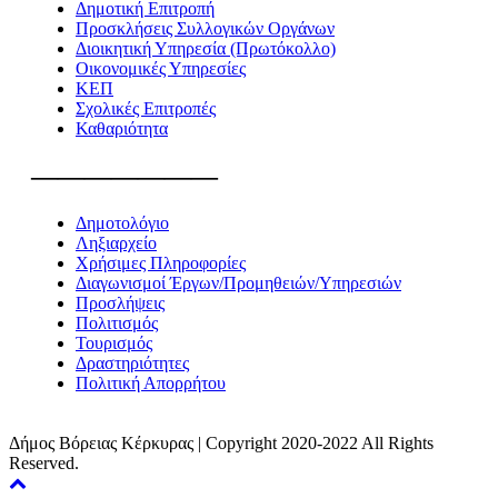
Δημοτική Επιτροπή
Προσκλήσεις Συλλογικών Οργάνων
Διοικητική Υπηρεσία (Πρωτόκολλο)
Οικονομικές Υπηρεσίες
ΚΕΠ
Σχολικές Επιτροπές
Καθαριότητα
———————
Δημοτολόγιο
Ληξιαρχείο
Χρήσιμες Πληροφορίες
Διαγωνισμοί Έργων/Προμηθειών/Υπηρεσιών
Προσλήψεις
Πολιτισμός
Τουρισμός
Δραστηριότητες
Πολιτική Απορρήτου
Δήμος Βόρειας Κέρκυρας | Copyright 2020-2022 All Rights
Reserved.
Back