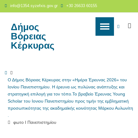
φωτο
info@1354.syzefxis.gov.gr
+30 26633 60155
Ι
Πανεπιστημίου
-
Δήμος
S
WCAG
Δήμος
Βόρειας
Βόρειας
buttons
Κέρκυρας
Κέρκυρας
Home
Ο Δήμος Βόρειας Κέρκυρας στην «Ημέρα Έρευνας 2026» του
Ιονίου Πανεπιστημίου. Η έρευνα ως πυλώνας ανάπτυξης και
στρατηγική επιλογή για τον τόπο.Το βραβείο Έρευνας Young
Scholar του Ιονιου Πανεπιστημίου προς τιμήν της εμβληματική
προσωπικότητας της ακαδημαϊκής κοινότητας Μάρκου Αυλωνίτη
.
φωτο Ι Πανεπιστημίου