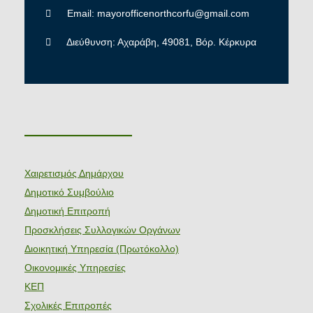
Email: mayorofficenorthcorfu@gmail.com
Διεύθυνση: Αχαράβη, 49081, Βόρ. Κέρκυρα
———————
Χαιρετισμός Δημάρχου
Δημοτικό Συμβούλιο
Δημοτική Επιτροπή
Προσκλήσεις Συλλογικών Οργάνων
Διοικητική Υπηρεσία (Πρωτόκολλο)
Οικονομικές Υπηρεσίες
ΚΕΠ
Σχολικές Επιτροπές