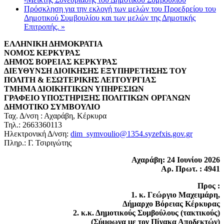
Πρόσκληση για την εκλογή των μελών του Προεδρείου του
Δημοτικού Συμβουλίου και των μελών της Δημοτικής
Επιτροπής.
»
ΕΛΛΗΝΙΚΗ ΔΗΜΟΚΡΑΤΙΑ
ΝΟΜΟΣ ΚΕΡΚΥΡΑΣ
ΔΗΜΟΣ ΒΟΡΕΙΑΣ ΚΕΡΚΥΡΑΣ
ΔΙΕΥΘΥΝΣΗ ΔΙΟΙΚΗΣΗΣ ΕΞΥΠΗΡΕΤΗΣΗΣ ΤΟΥ
ΠΟΛΙΤΗ & ΕΣΩΤΕΡΙΚΗΣ ΛΕΙΤΟΥΡΓΙΑΣ
ΤΜΗΜΑ ΔΙΟΙΚΗΤΙΚΩΝ ΥΠΗΡΕΣΙΩΝ
ΓΡΑΦΕΙΟ ΥΠΟΣΤΗΡΙΞΗΣ ΠΟΛΙΤΙΚΩΝ ΟΡΓΑΝΩΝ
ΔΗΜΟΤΙΚΟ ΣΥΜΒΟΥΛΙΟ
Ταχ. Δ/νση : Αχαράβη, Κέρκυρα
Τηλ.: 2663360113
Ηλεκτρονική Δ/νση:
dim_symvoulio@1354.syzefxis.gov.gr
Πληρ.: Γ. Τσιριγώτης
Αχαράβη: 24 Ιουνίου 2026
Αρ. Πρωτ. : 4941
Προς :
1. κ. Γεώργιο Μαχειμάρη,
Δήμαρχο Βόρειας Κέρκυρας
2. κ.κ. Δημοτικούς Συμβούλους (τακτικούς)
(Σύμφωνα με τον Πίνακα Αποδεκτών)