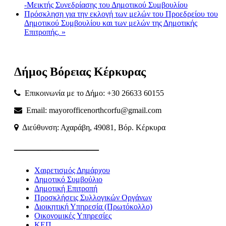
-Μεικτής Συνεδρίασης του Δημοτικού Συμβουλίου
Πρόσκληση για την εκλογή των μελών του Προεδρείου του
Δημοτικού Συμβουλίου και των μελών της Δημοτικής
Επιτροπής.
»
Δήμος
Βόρειας
Κέρκυρας
Επικοινωνία με το Δήμο: +30 26633 60155
Email: mayorofficenorthcorfu@gmail.com
Διεύθυνση: Αχαράβη, 49081, Βόρ. Κέρκυρα
———————
Χαιρετισμός Δημάρχου
Δημοτικό Συμβούλιο
Δημοτική Επιτροπή
Προσκλήσεις Συλλογικών Οργάνων
Διοικητική Υπηρεσία (Πρωτόκολλο)
Οικονομικές Υπηρεσίες
ΚΕΠ