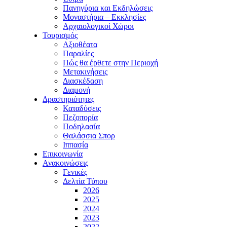
Πανηγύρια και Εκδηλώσεις
Μοναστήρια – Εκκλησίες
Αρχαιολογικοί Χώροι
Τουρισμός
Αξιοθέατα
Παραλίες
Πώς θα έρθετε στην Περιοχή
Μετακινήσεις
Διασκέδαση
Διαμονή
Δραστηριότητες
Καταδύσεις
Πεζοπορία
Ποδηλασία
Θαλάσσια Σπορ
Ιππασία
Επικοινωνία
Ανακοινώσεις
Γενικές
Δελτία Τύπου
2026
2025
2024
2023
2022