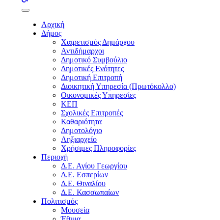
buttons
Αρχική
Δήμος
Χαιρετισμός Δημάρχου
Αντιδήμαρχοι
Δημοτικό Συμβούλιο
Δημοτικές Ενότητες
Δημοτική Επιτροπή
Διοικητική Υπηρεσία (Πρωτόκολλο)
Οικονομικές Υπηρεσίες
ΚΕΠ
Σχολικές Επιτροπές
Καθαριότητα
Δημοτολόγιο
Ληξιαρχείο
Χρήσιμες Πληροφορίες
Περιοχή
Δ.Ε. Αγίου Γεωργίου
Δ.Ε. Εσπερίων
Δ.Ε. Θιναλίου
Δ.Ε. Κασσωπαίων
Πολιτισμός
Μουσεία
Έθιμα