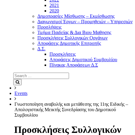
2021
2020
Δημοπρασίες Μίσθωσης – Εκμίσθωσης
Διαγωνισμοί Έργων – Προμηθειών – Υπηρεσιών
Προσλήψεις
Τμήμα Παιδείας & Δια Βιου Μαθησης
Προσκλήσεις Συλλογικών Οργάνων
Αποφάσεις Δημοτικής Επιτροπής
Δ.Σ.
Προσκλήσεις
Αποφάσεις Δημοτικού Συμβουλίου
Πίνακας Αποφάσεων Δ.Σ
Search
for:
Search
Events
Γνωστοποίηση αναβολής και μετάθεσης της 11ης Ειδικής –
Απολογιστικής Μεικτής Συνεδρίασης του Δημοτικού
Συμβουλίου
Προσκλήσεις Συλλογικών