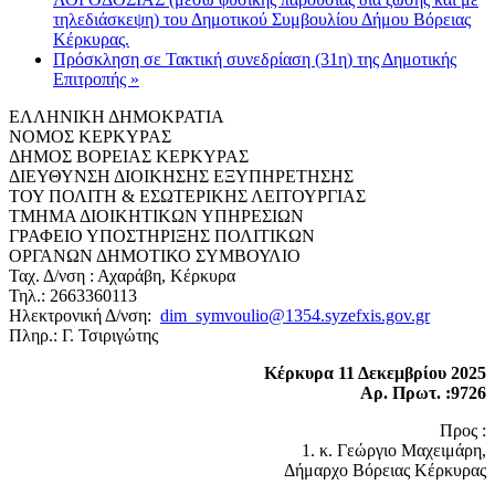
τηλεδιάσκεψη) του Δημοτικού Συμβουλίου Δήμου Βόρειας
Κέρκυρας.
Πρόσκληση σε Τακτική συνεδρίαση (31η) της Δημοτικής
Επιτροπής
»
ΕΛΛΗΝΙΚΗ ΔΗΜΟΚΡΑΤΙΑ
ΝΟΜΟΣ ΚΕΡΚΥΡΑΣ
ΔΗΜΟΣ ΒΟΡΕΙΑΣ ΚΕΡΚΥΡΑΣ
ΔΙΕΥΘΥΝΣΗ ΔΙΟΙΚΗΣΗΣ ΕΞΥΠΗΡΕΤΗΣΗΣ
ΤΟΥ ΠΟΛΙΤΗ & ΕΣΩΤΕΡΙΚΗΣ ΛΕΙΤΟΥΡΓΙΑΣ
ΤΜΗΜΑ ΔΙΟΙΚΗΤΙΚΩΝ ΥΠΗΡΕΣΙΩΝ
ΓΡΑΦΕΙΟ ΥΠΟΣΤΗΡΙΞΗΣ ΠΟΛΙΤΙΚΩΝ
ΟΡΓΑΝΩΝ ΔΗΜΟΤΙΚΟ ΣΥΜΒΟΥΛΙΟ
Ταχ. Δ/νση : Αχαράβη, Κέρκυρα
Τηλ.: 2663360113
Ηλεκτρονική Δ/νση:
dim_symvoulio@1354.syzefxis.gov.gr
Πληρ.: Γ. Τσιριγώτης
Κέρκυρα 11 Δεκεμβρίου 2025
Αρ. Πρωτ. :9726
Προς :
1. κ. Γεώργιο Μαχειμάρη,
Δήμαρχο Βόρειας Κέρκυρας