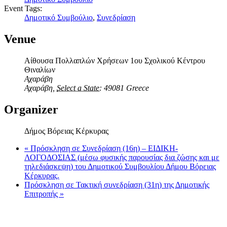
Event Tags:
Δημοτικό Συμβούλιο
,
Συνεδρίαση
Venue
Αίθουσα Πολλαπλών Χρήσεων 1ου Σχολικού Κέντρου
Θιναλίων
Αχαράβη
Αχαράβη
,
Select a State:
49081
Greece
Organizer
Δήμος Βόρειας Κέρκυρας
«
Πρόσκληση σε Συνεδρίαση (16η) – ΕΙΔΙΚΗ-
ΛΟΓΟΔΟΣΙΑΣ (μέσω φυσικής παρουσίας δια ζώσης και με
τηλεδιάσκεψη) του Δημοτικού Συμβουλίου Δήμου Βόρειας
Κέρκυρας.
Πρόσκληση σε Τακτική συνεδρίαση (31η) της Δημοτικής
Επιτροπής
»