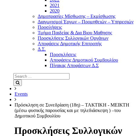
2021
2020
Δημοπρασίες Μίσθωσης – Εκμίσθωσης
Διαγωνισμοί Έργων – Προμηθειών – Υπηρεσιών
Προσλήψεις
Τμήμα Παιδείας & Δια Βιου Μαθησης
Προσκλήσεις Συλλογικών Οργάνων
Αποφάσεις Δημοτικής Επιτροπής
Δ.Σ.
Προσκλήσεις
Αποφάσεις Δημοτικού Συμβουλίου
Πίνακας Αποφάσεων Δ.Σ
Search
for:
Search
Events
Πρόσκληση σε Συνεδρίαση (18η) – ΤΑΚΤΙΚΗ - ΜΕΙΚΤΗ
(μέσω φυσικής παρουσίας και με τηλεδιάσκεψη ) –του
Δημοτικού Συμβουλίου
Προσκλήσεις Συλλογικών