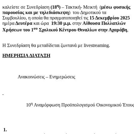
η
καλείστε σε Συνεδρίαση
(18
)
– Τακτική- Μεικτή (
μέσω φυσικής
παρουσίας και με τηλεδιάσκεψη
)
του Δημοτικού τα
Συμβουλίου, η οποία θα πραγματοποιηθεί τις
15 Δεκεμβρίου 2025
ημέρα
Δευτέρα
και ώρα
19:30
μ.μ.
στην
Αίθουσα Πολλαπλών
ου
Χρήσεων του 1
Σχολικού Κέντρου Θιναλίων στην Αχαράβη
,
Η Συνεδρίαση θα μεταδίδεται ζωντανά με livestreaming.
ΗΜΕΡΗΣΙΑ ΔΙΑΤΑΞΗ
Ανακοινώσεις – Ενημερώσεις
η
10
Αναμόρφωση Προϋπολογισμού Οικονομικού Έτους
1.