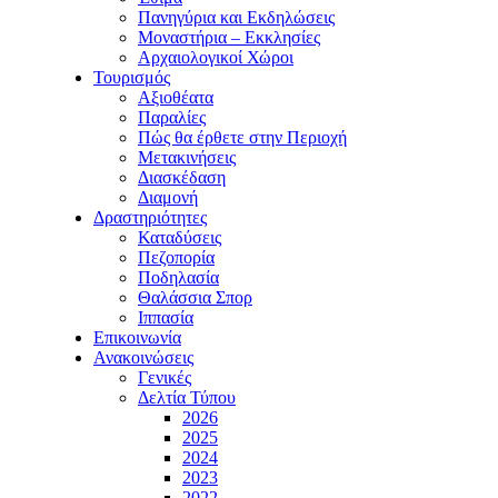
Πανηγύρια και Εκδηλώσεις
Μοναστήρια – Εκκλησίες
Αρχαιολογικοί Χώροι
Τουρισμός
Αξιοθέατα
Παραλίες
Πώς θα έρθετε στην Περιοχή
Μετακινήσεις
Διασκέδαση
Διαμονή
Δραστηριότητες
Καταδύσεις
Πεζοπορία
Ποδηλασία
Θαλάσσια Σπορ
Ιππασία
Επικοινωνία
Ανακοινώσεις
Γενικές
Δελτία Τύπου
2026
2025
2024
2023
2022