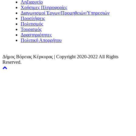
Ληξιαρχείο
Χρήσιμες Πληροφορίες
Διαγωνισμοί Έργων/Προμηθειών/Υπηρεσιών
Προσλήψεις
Πολιτισμός
Τουρισμός
Δραστηριότητες
Πολιτική Απορρήτου
Δήμος Βόρειας Κέρκυρας | Copyright 2020-2022 All Rights
Reserved.
Back
to
top