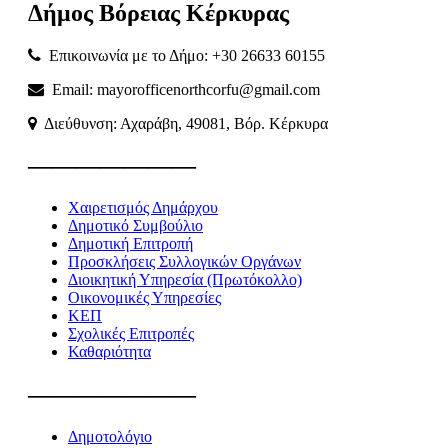
Δήμος
Βόρειας
Κέρκυρας
Επικοινωνία με το Δήμο: +30 26633 60155
Email: mayorofficenorthcorfu@gmail.com
Διεύθυνση: Αχαράβη, 49081, Βόρ. Κέρκυρα
———————
Χαιρετισμός Δημάρχου
Δημοτικό Συμβούλιο
Δημοτική Επιτροπή
Προσκλήσεις Συλλογικών Οργάνων
Διοικητική Υπηρεσία (Πρωτόκολλο)
Οικονομικές Υπηρεσίες
ΚΕΠ
Σχολικές Επιτροπές
Καθαριότητα
———————
Δημοτολόγιο