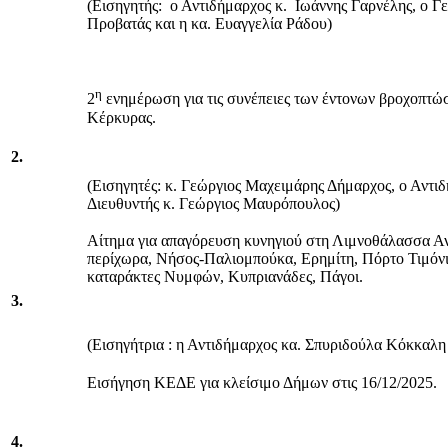
(Εισηγητής: ο Αντιδήμαρχος κ. Ιωάννης Γαρνέλης, ο Γ
Προβατάς και η κα. Ευαγγελία Ράδου)
η
2
ενημέρωση για τις συνέπειες των έντονων βροχοπτώ
Κέρκυρας.
2.
(Εισηγητές: κ. Γεώργιος Μαχειμάρης Δήμαρχος, ο Αντι
Διευθυντής κ. Γεώργιος Μαυρόπουλος)
Αίτημα για απαγόρευση κυνηγιού στη Λιμνοθάλασσα Αντ
περίχωρα, Νήσος-Παλιομπούκα, Ερημίτη, Πόρτο Τιμόνι
καταράκτες Νυμφών, Κυπριανάδες, Πάγοι.
3.
(Εισηγήτρια : η Αντιδήμαρχος κα. Σπυριδούλα Κόκκαλη
Εισήγηση ΚΕΔΕ για κλείσιμο Δήμων στις 16/12/2025.
4.