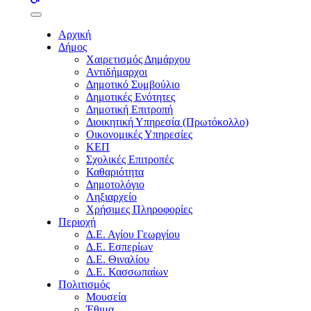
buttons
Αρχική
Δήμος
Χαιρετισμός Δημάρχου
Αντιδήμαρχοι
Δημοτικό Συμβούλιο
Δημοτικές Ενότητες
Δημοτική Επιτροπή
Διοικητική Υπηρεσία (Πρωτόκολλο)
Οικονομικές Υπηρεσίες
ΚΕΠ
Σχολικές Επιτροπές
Καθαριότητα
Δημοτολόγιο
Ληξιαρχείο
Χρήσιμες Πληροφορίες
Περιοχή
Δ.Ε. Αγίου Γεωργίου
Δ.Ε. Εσπερίων
Δ.Ε. Θιναλίου
Δ.Ε. Κασσωπαίων
Πολιτισμός
Μουσεία
Έθιμα