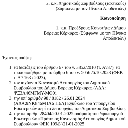
2. κ.κ. Δημοτικούς Συμβούλους (τακτικούς)
(Σύμφωνα με τον Πίνακα Αποδεκτών)
Κοινοποίηση
1. κ.κ. Προέδρους Κοινοτήτων Δήμου
Βόρειας Κέρκυρας (Σύμφωνα με τον Πίνακα
Αποδεκτών)
Έχοντας υπόψη:
τα διατάξεις του άρθρου 67 του ν. 3852/2010 (τ. Α’/87), τα
τροποποιήθηκε με το άρθρο 6 του ν. 5056 /6.10.2023 (ΦΕΚ
τ. Α’/ 163 / 2023),
τον ισχύοντα Κανονισμό Λειτουργίας του Δημοτικού
Συμβουλίου του Δήμου Βόρειας Κέρκυρας (ΑΔΑ:
ΨΞ3Λ46ΜΓΜΥ-ΜΘ0),
την υπ’ αριθμόν 98 / 8182 / 26.01.2024
(ΑΔΑ:9ΝΚ846ΜΤΛ6-Π6Λ) Εγκύκλιο του Υπουργείου
Εσωτερικών περί τα λειτουργίας του Δημοτικού Συμβουλίου,
την υπ΄αριθμ. 28404/20-01-2025 απόφαση του Υφυπουργού
Εσωτερικών «Πρότυπος Κανονισμός Λειτουργίας Δημοτικού
Συμβουλίου» ΦΕΚ 109/β΄/21-01-2025