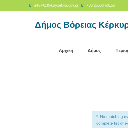
Τοπικό
info@1354.syzefxis.gov.gr
+30 26633 60155
Συμβούλιο
-
Δήμος Βόρειας Κέρκυ
Δήμος
Βόρειας
Κέρκυρας
Αρχική
Δήμος
Περιο
No matching eve
complete list of e