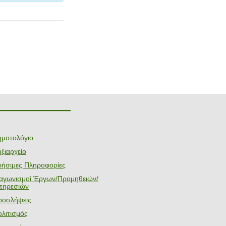
———————
ημοτολόγιο
ξιαρχείο
ρήσιμες Πληροφορίες
ιαγωνισμοί Έργων/Προμηθειών/
πηρεσιών
ροσλήψεις
λιτισμός