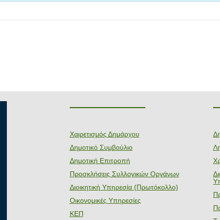
———————
Χαιρετισμός Δημάρχου
Δ
Δημοτικό Συμβούλιο
Λη
Δημοτική Επιτροπή
Χ
Προσκλήσεις Συλλογικών Οργάνων
Δ
Υ
Διοικητική Υπηρεσία (Πρωτόκολλο)
Π
Οικονομικές Υπηρεσίες
Πο
ΚΕΠ