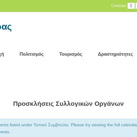
D
Contrast
c
ρας
χή
Πολιτισμός
Τουρισμός
Δραστηριότητες
Προσκλήσεις Συλλογικών Οργάνων
nts listed under Τοπικό Συμβούλιο. Please try viewing the full calendar
vents.