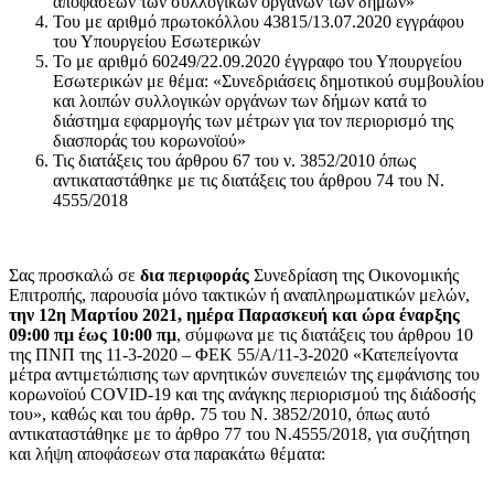
αποφάσεων των συλλογικών οργάνων των δήμων»
Του με αριθμό πρωτοκόλλου 43815/13.07.2020 εγγράφου
του Υπουργείου Εσωτερικών
Το με αριθμό 60249/22.09.2020 έγγραφο του Υπουργείου
Εσωτερικών με θέμα: «Συνεδριάσεις δημοτικού συμβουλίου
και λοιπών συλλογικών οργάνων των δήμων κατά το
διάστημα εφαρμογής των μέτρων για τον περιορισμό της
διασποράς του κορωνοϊού»
Τις διατάξεις του άρθρου 67 του ν. 3852/2010 όπως
αντικαταστάθηκε με τις διατάξεις του άρθρου 74 του Ν.
4555/2018
Σας προσκαλώ σε
δια περιφοράς
Συνεδρίαση της Οικονομικής
Επιτροπής, παρουσία μόνο τακτικών ή αναπληρωματικών μελών,
την 12η Μαρτίου 2021, ημέρα Παρασκευή και ώρα έναρξης
09:00 πμ έως 10:00 πμ
, σύμφωνα με τις διατάξεις του άρθρου 10
της ΠΝΠ της 11-3-2020 – ΦΕΚ 55/Α/11-3-2020 «Κατεπείγοντα
μέτρα αντιμετώπισης των αρνητικών συνεπειών της εμφάνισης του
κορωνοϊού COVID-19 και της ανάγκης περιορισμού της διάδοσής
του», καθώς και του άρθρ. 75 του Ν. 3852/2010, όπως αυτό
αντικαταστάθηκε με το άρθρο 77 του Ν.4555/2018, για συζήτηση
και λήψη αποφάσεων στα παρακάτω θέματα: