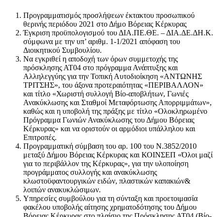
Προγραμματισμός προσλήψεων έκτακτου προσωπικού
θερινής περιόδου 2021 στο Δήμο Βόρειας Κέρκυρας
Έγκριση προϋπολογισμού του ΔΙΑ.ΠΕ.ΘΕ. – ΔΙΑ.ΔΕ.ΔΗ.Κ.
σύμφωνα με την υπ’ αριθμ. 1-1/2021 απόφαση του
Διοικητικού Συμβουλίου.
Να εγκριθεί η αποδοχή των όρων συμμετοχής της
πρόσκλησης ΑΤ04 στο πρόγραμμα Ανάπτυξης και
Αλληλεγγύης για την Τοπική Αυτοδιοίκηση «ΑΝΤΩΝΗΣ
ΤΡΙΤΣΗΣ», του άξονα προτεραιότητας «ΠΕΡΙΒΑΛΛΟΝ»
και τίτλο «Χωριστή συλλογή Βίο-αποβλήτων, Γωνιές
Ανακύκλωσης και Σταθμοί Μεταφόρτωσης Απορριμμάτων»,
καθώς και η υποβολή της πράξης με τίτλο «Ολοκληρωμένο
Πρόγραμμα Γωνιών Ανακύκλωσης του Δήμου Βόρειας
Κέρκυρας» και να οριστούν οι αρμόδιοι υπάλληλου και
Επιτροπές.
Προγραμματική σύμβαση του αρ. 100 του Ν.3852/2010
μεταξύ Δήμου Βόρειας Κέρκυρας και ΚΟΙΝΣΕΠ «Όλοι μαζί
για το περιβάλλον της Κέρκυρας», για την υλοποίηση
προγράμματος συλλογής και ανακύκλωσης
κλωστοϋφαντουργικών ειδών, πλαστικών καπακιών&
λοιπών ανακυκλώσιμων.
Υπηρεσίες συμβούλου για τη σύνταξη και προετοιμασία
φακέλου υποβολής αίτησης χρηματοδότησης του Δήμου
Βόρειας Κέρκυρας στο πλαίσιο της Πρόσκλησης ΑΤ04 (Βίο-