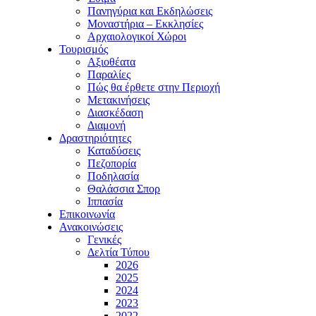
Πανηγύρια και Εκδηλώσεις
Μοναστήρια – Εκκλησίες
Αρχαιολογικοί Χώροι
Τουρισμός
Αξιοθέατα
Παραλίες
Πώς θα έρθετε στην Περιοχή
Μετακινήσεις
Διασκέδαση
Διαμονή
Δραστηριότητες
Καταδύσεις
Πεζοπορία
Ποδηλασία
Θαλάσσια Σπορ
Ιππασία
Επικοινωνία
Ανακοινώσεις
Γενικές
Δελτία Τύπου
2026
2025
2024
2023
2022