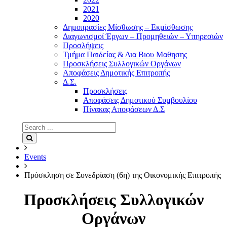
2021
2020
Δημοπρασίες Μίσθωσης – Εκμίσθωσης
Διαγωνισμοί Έργων – Προμηθειών – Υπηρεσιών
Προσλήψεις
Τμήμα Παιδείας & Δια Βιου Μαθησης
Προσκλήσεις Συλλογικών Οργάνων
Αποφάσεις Δημοτικής Επιτροπής
Δ.Σ.
Προσκλήσεις
Αποφάσεις Δημοτικού Συμβουλίου
Πίνακας Αποφάσεων Δ.Σ
Search
for:
Search
Events
Πρόσκληση σε Συνεδρίαση (6η) της Οικονομικής Επιτροπής
Προσκλήσεις Συλλογικών
Οργάνων