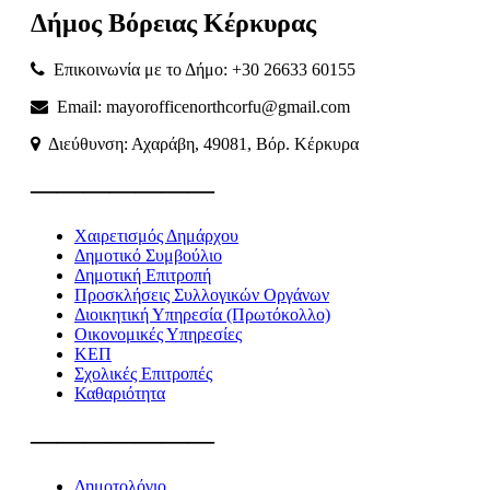
Δήμος
Βόρειας
Κέρκυρας
Επικοινωνία με το Δήμο: +30 26633 60155
Email: mayorofficenorthcorfu@gmail.com
Διεύθυνση: Αχαράβη, 49081, Βόρ. Κέρκυρα
———————
Χαιρετισμός Δημάρχου
Δημοτικό Συμβούλιο
Δημοτική Επιτροπή
Προσκλήσεις Συλλογικών Οργάνων
Διοικητική Υπηρεσία (Πρωτόκολλο)
Οικονομικές Υπηρεσίες
ΚΕΠ
Σχολικές Επιτροπές
Καθαριότητα
———————
Δημοτολόγιο