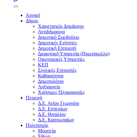
buttons
Αρχική
Δήμος
Χαιρετισμός Δημάρχου
Αντιδήμαρχοι
Δημοτικό Συμβούλιο
Δημοτικές Ενότητες
Δημοτική Επιτροπή
Διοικητική Υπηρεσία (Πρωτόκολλο)
Οικονομικές Υπηρεσίες
ΚΕΠ
Σχολικές Επιτροπές
Καθαριότητα
Δημοτολόγιο
Ληξιαρχείο
Χρήσιμες Πληροφορίες
Περιοχή
Δ.Ε. Αγίου Γεωργίου
Δ.Ε. Εσπερίων
Δ.Ε. Θιναλίου
Δ.Ε. Κασσωπαίων
Πολιτισμός
Μουσεία
Έθιμα