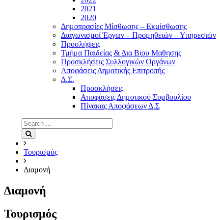
2021
2020
Δημοπρασίες Μίσθωσης – Εκμίσθωσης
Διαγωνισμοί Έργων – Προμηθειών – Υπηρεσιών
Προσλήψεις
Τμήμα Παιδείας & Δια Βιου Μαθησης
Προσκλήσεις Συλλογικών Οργάνων
Αποφάσεις Δημοτικής Επιτροπής
Δ.Σ.
Προσκλήσεις
Αποφάσεις Δημοτικού Συμβουλίου
Πίνακας Αποφάσεων Δ.Σ
Search
for:
Search
Τουρισμός
Διαμονή
Διαμονή
Τουρισμός