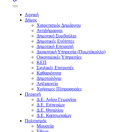
buttons
Αρχική
Δήμος
Χαιρετισμός Δημάρχου
Αντιδήμαρχοι
Δημοτικό Συμβούλιο
Δημοτικές Ενότητες
Δημοτική Επιτροπή
Διοικητική Υπηρεσία (Πρωτόκολλο)
Οικονομικές Υπηρεσίες
ΚΕΠ
Σχολικές Επιτροπές
Καθαριότητα
Δημοτολόγιο
Ληξιαρχείο
Χρήσιμες Πληροφορίες
Περιοχή
Δ.Ε. Αγίου Γεωργίου
Δ.Ε. Εσπερίων
Δ.Ε. Θιναλίου
Δ.Ε. Κασσωπαίων
Πολιτισμός
Μουσεία
Έθιμα