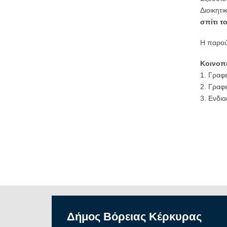
Διοικητι
σπίτι 
Η παρού
Κοινοπ
1. Γραφ
2. Γραφ
3. Ενδι
Δήμος
Βόρειας
Κέρκυρας