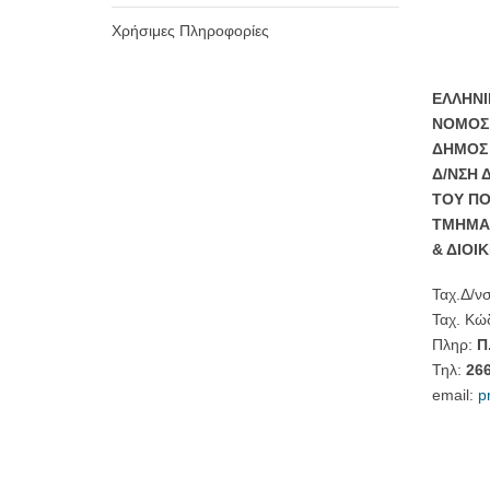
Χρήσιμες Πληροφορίες
ΕΛΛΗΝΙ
ΝΟΜΟΣ
ΔΗΜΟΣ 
Δ/ΝΣΗ 
ΤΟΥ ΠΟ
ΤΜΗΜΑ
& ΔΙΟΙ
Ταχ.Δ/ν
Ταχ. Κώ
Πληρ:
Π
Τηλ:
26
email:
p