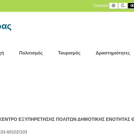
Default
Nigh
Contrast
contrast
cont
ρας
χή
Πολιτισμός
Τουρισμός
Δραστηριότητες
 ΚΕΝΤΡΟ ΕΞΥΠΗΡΕΤΗΣΗΣ ΠΟΛΙΤΩΝ ΔΗΜΟΤΙΚΗΣ ΕΝΟΤΗΤΑΣ 
633-60102/103