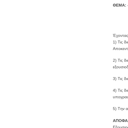
ΘΕΜΑ:
Έχοντας
1) Τις δ
Αποκεντ
2) Τις 
εξουσιο
3) Τις 
4) Τις 
υπογραφ
5) Tηv 
ΑΠΟΦΑ
Εξουσιο