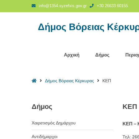
ΚΕΠ
info@1354.syzefxis.gov.gr
+30 26633 60155
-
Δήμος
Δήμος Βόρειας Κέρκυ
Βόρειας
Κέρκυρας
Αρχική
Δήμος
Περιο
Home
Δήμος Βόρειας Κέρκυρας
ΚΕΠ
Δήμος
ΚΕΠ
Χαιρετισμός Δημάρχου
ΚΕΠ
–
Αντιδήμαρχοι
Τηλ: 26