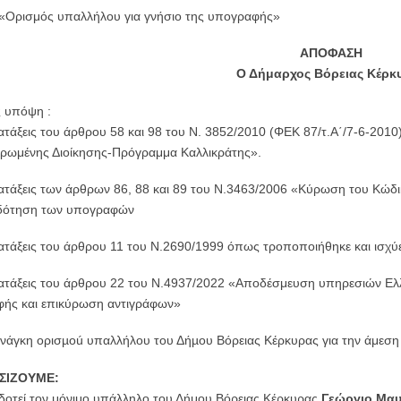
«Ορισμός υπαλλήλου για γνήσιο της υπογραφής»
ΑΠΟΦΑΣΗ
Ο Δήμαρχος Βόρειας Κέρκ
 υπόψη :
ιατάξεις του άρθρου 58 και 98 του Ν. 3852/2010 (ΦΕΚ 87/τ.Α΄/7-6-2010)
ρωμένης Διοίκησης-Πρόγραμμα Καλλικράτης».
διατάξεις των άρθρων 86, 88 και 89 του Ν.3463/2006 «Κύρωση του Κώδι
δότηση των υπογραφών
διατάξεις του άρθρου 11 του Ν.2690/1999 όπως τροποποιήθηκε και ισχύ
διατάξεις του άρθρου 22 του Ν.4937/2022 «Αποδέσμευση υπηρεσιών Ελ
ής και επικύρωση αντιγράφων»
ανάγκη oρισµoú υπαλλήλου τoυ Δήµoυ Βόρειας Κέρκυρας για την άμεση
ΣΙΖΟΥΜΕ:
δοτεί τον μόνιμο υπάλληλο του Δήμου Βόρειας Κέρκυρας
Γεώργιο Μαυ