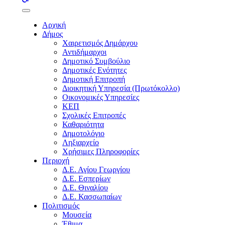
buttons
Αρχική
Δήμος
Χαιρετισμός Δημάρχου
Αντιδήμαρχοι
Δημοτικό Συμβούλιο
Δημοτικές Ενότητες
Δημοτική Επιτροπή
Διοικητική Υπηρεσία (Πρωτόκολλο)
Οικονομικές Υπηρεσίες
ΚΕΠ
Σχολικές Επιτροπές
Καθαριότητα
Δημοτολόγιο
Ληξιαρχείο
Χρήσιμες Πληροφορίες
Περιοχή
Δ.Ε. Αγίου Γεωργίου
Δ.Ε. Εσπερίων
Δ.Ε. Θιναλίου
Δ.Ε. Κασσωπαίων
Πολιτισμός
Μουσεία
Έθιμα