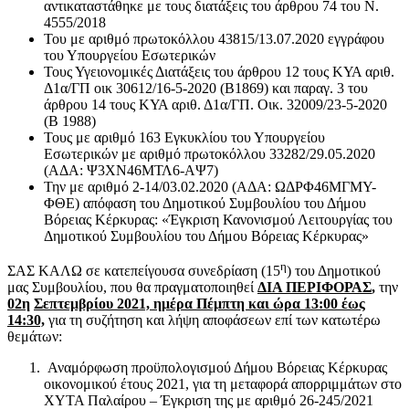
αντικαταστάθηκε με τους διατάξεις του άρθρου 74 του Ν.
4555/2018
Του με αριθμό πρωτοκόλλου 43815/13.07.2020 εγγράφου
του Υπουργείου Εσωτερικών
Τους Υγειονομικές Διατάξεις του άρθρου 12 τους ΚΥΑ αριθ.
Δ1α/ΓΠ οικ 30612/16-5-2020 (Β1869) και παραγ. 3 του
άρθρου 14 τους ΚΥΑ αριθ. Δ1α/ΓΠ. Οικ. 32009/23-5-2020
(Β 1988)
Τους με αριθμό 163 Εγκυκλίου του Υπουργείου
Εσωτερικών με αριθμό πρωτοκόλλου 33282/29.05.2020
(ΑΔΑ: Ψ3ΧΝ46ΜΤΛ6-ΑΨ7)
Την με αριθμό 2-14/03.02.2020 (ΑΔΑ: ΩΔΡΦ46ΜΓΜΥ-
ΦΘΕ) απόφαση του Δημοτικού Συμβουλίου του Δήμου
Βόρειας Κέρκυρας: «Έγκριση Κανονισμού Λειτουργίας του
Δημοτικού Συμβουλίου του Δήμου Βόρειας Κέρκυρας»
η
ΣΑΣ ΚΑΛΩ σε κατεπείγουσα συνεδρίαση (15
) του Δημοτικού
μας Συμβουλίου, που θα πραγματοποιηθεί
ΔΙΑ ΠΕΡΙΦΟΡΑΣ
,
την
02η
Σεπτεμβρίου
2021, ημέρα Πέμπτη και ώρα 13:00 έως
14:30,
για τη συζήτηση και λήψη αποφάσεων επί των κατωτέρω
θεμάτων:
Αναμόρφωση προϋπολογισμού Δήμου Βόρειας Κέρκυρας
οικονομικού έτους 2021, για τη μεταφορά απορριμμάτων στο
ΧΥΤΑ Παλαίρου – Έγκριση της με αριθμό 26-245/2021