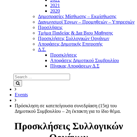
2021
2020
Δημοπρασίες Μίσθωσης – Εκμίσθωσης
Διαγωνισμοί Έργων – Προμηθειών – Υπηρεσιών
Προσλήψεις
Τμήμα Παιδείας & Δια Βιου Μαθησης
Προσκλήσεις Συλλογικών Οργάνων
Αποφάσεις Δημοτικής Επιτροπής
Δ.Σ.
Προσκλήσεις
Αποφάσεις Δημοτικού Συμβουλίου
Πίνακας Αποφάσεων Δ.Σ
Search
for:
Search
Events
Πρόσκληση σε κατεπείγουσα συνεδρίαση (15η) του
Δημοτικού Συμβουλίου – 2η έκτακτη για το ίδιο θέμα.
Προσκλήσεις Συλλογικών