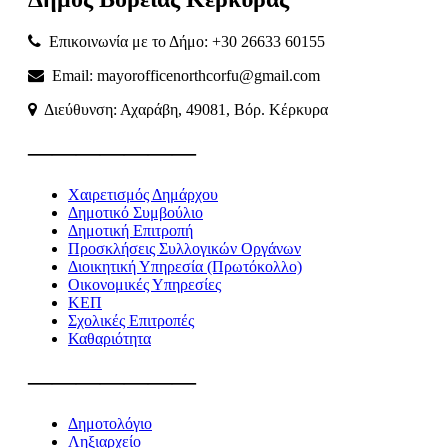
Επικοινωνία με το Δήμο: +30 26633 60155
Email: mayorofficenorthcorfu@gmail.com
Διεύθυνση: Αχαράβη, 49081, Βόρ. Κέρκυρα
———————
Χαιρετισμός Δημάρχου
Δημοτικό Συμβούλιο
Δημοτική Επιτροπή
Προσκλήσεις Συλλογικών Οργάνων
Διοικητική Υπηρεσία (Πρωτόκολλο)
Οικονομικές Υπηρεσίες
ΚΕΠ
Σχολικές Επιτροπές
Καθαριότητα
———————
Δημοτολόγιο
Ληξιαρχείο