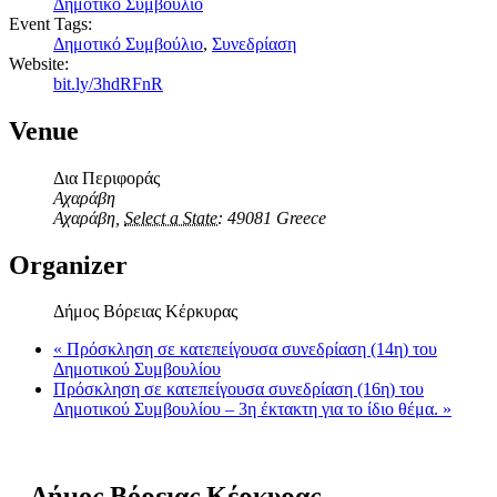
Δημοτικό Συμβούλιο
Event Tags:
Δημοτικό Συμβούλιο
,
Συνεδρίαση
Website:
bit.ly/3hdRFnR
Venue
Δια Περιφοράς
Αχαράβη
Αχαράβη
,
Select a State:
49081
Greece
Organizer
Δήμος Βόρειας Κέρκυρας
«
Πρόσκληση σε κατεπείγουσα συνεδρίαση (14η) του
Δημοτικού Συμβουλίου
Πρόσκληση σε κατεπείγουσα συνεδρίαση (16η) του
Δημοτικού Συμβουλίου – 3η έκτακτη για το ίδιο θέμα.
»
Δήμος
Βόρειας
Κέρκυρας