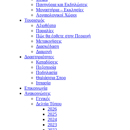
Πανηγύρια και Εκδηλώσεις
Μοναστήρια – Εκκλησίες
Αρχαιολογικοί Χώροι
Τουρισμός
Αξιοθέατα
Παραλίες
Πώς θα έρθετε στην Περιοχή
Μετακινήσεις
Διασκέδαση
Διαμονή
Δραστηριότητες
Καταδύσεις
Πεζοπορία
Ποδηλασία
Θαλάσσια Σπορ
Ιππασία
Επικοινωνία
Ανακοινώσεις
Γενικές
Δελτία Τύπου
2026
2025
2024
2023
2022