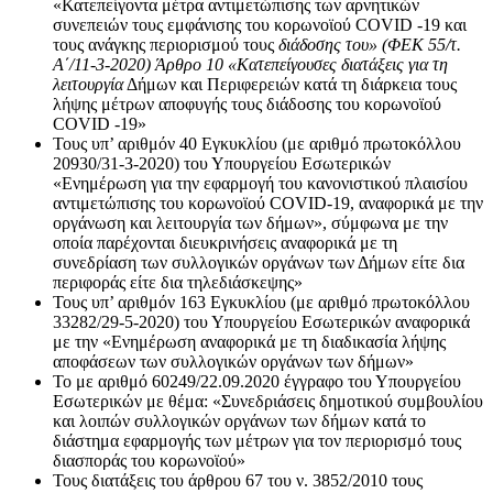
«Κατεπείγοντα μέτρα αντιμετώπισης των αρνητικών
συνεπειών τους εμφάνισης του κορωνοϊού COVID -19 και
τους ανάγκης περιορισμού τους
διάδοσης του» (ΦΕΚ 55/τ.
Α΄/11-3-2020) Άρθρο 10 «Κατεπείγουσες διατάξεις για τη
λειτουργία
Δήμων και Περιφερειών κατά τη διάρκεια τους
λήψης μέτρων αποφυγής τους διάδοσης του κορωνοϊού
COVID -19»
Τους υπ’ αριθμόν 40 Εγκυκλίου (με αριθμό πρωτοκόλλου
20930/31-3-2020) του Υπουργείου Εσωτερικών
«Ενημέρωση για την εφαρμογή του κανονιστικού πλαισίου
αντιμετώπισης του κορωνοϊού COVID-19, αναφορικά με την
οργάνωση και λειτουργία των δήμων», σύμφωνα με την
οποία παρέχονται διευκρινήσεις αναφορικά με τη
συνεδρίαση των συλλογικών οργάνων των Δήμων είτε δια
περιφοράς είτε δια τηλεδιάσκεψης»
Τους υπ’ αριθμόν 163 Εγκυκλίου (με αριθμό πρωτοκόλλου
33282/29-5-2020) του Υπουργείου Εσωτερικών αναφορικά
με την «Ενημέρωση αναφορικά με τη διαδικασία λήψης
αποφάσεων των συλλογικών οργάνων των δήμων»
Το με αριθμό 60249/22.09.2020 έγγραφο του Υπουργείου
Εσωτερικών με θέμα: «Συνεδριάσεις δημοτικού συμβουλίου
και λοιπών συλλογικών οργάνων των δήμων κατά το
διάστημα εφαρμογής των μέτρων για τον περιορισμό τους
διασποράς του κορωνοϊού»
Τους διατάξεις του άρθρου 67 του ν. 3852/2010 τους