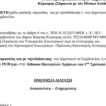
Κέρκυρας (Σύμφωνα με τον Πίνακα Αποδ
ΙΚΤΗ
(
μέσω φυσικής παρουσίας και με τηλεδιάσκεψη
) –του Δημοτικο
μβουλίου
οποποιήθηκε με το άρθρο 6 του ν. 5056 /6.10.2023 (ΦΕΚ τ. Α’/ 163 /
ού Συμβουλίου του Δήμου Βόρειας Κέρκυρας (ΑΔΑ: ΨΞ3Λ46ΜΓΜΥ-ΜΘ0
 Εγκύκλιο του Υπουργείου Εσωτερικών περί τα λειτουργίας του
όφαση του Υφυπουργού Εσωτερικών «Πρότυπος Κανονισμός Λειτουργ
αρουσίας και με τηλεδιάσκεψη
)
του Δημοτικού τα Συμβουλίου, η 
ου
α
19:30
μ.μ.
στην
Αίθουσα Πολλαπλών Χρήσεων του 1
Σχολικού
ΗΜΕΡΗΣΙΑ ΔΙΑΤΑΞΗ
Ανακοινώσεις – Ενημερώσεις
δάτος.)