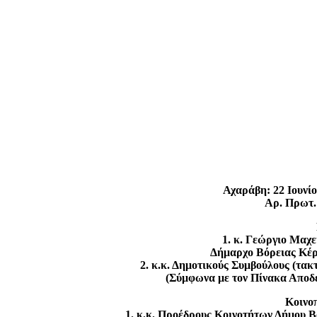
Αχαράβη: 22 Ιουνίο
Αρ. Πρωτ. 
1. κ. Γεώργιο Μαχε
Δήμαρχο Βόρειας Κέ
2. κ.κ. Δημοτικούς Συμβούλους (τακ
(Σύμφωνα με τον Πίνακα Αποδ
Κοινο
1. κ.κ. Προέδρους Κοινοτήτων Δήμου Β