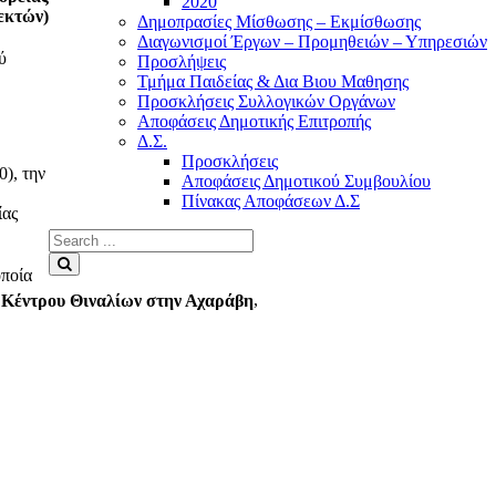
2020
εκτών)
Δημοπρασίες Μίσθωσης – Εκμίσθωσης
Διαγωνισμοί Έργων – Προμηθειών – Υπηρεσιών
ύ
Προσλήψεις
Τμήμα Παιδείας & Δια Βιου Μαθησης
Προσκλήσεις Συλλογικών Οργάνων
Αποφάσεις Δημοτικής Επιτροπής
Δ.Σ.
Προσκλήσεις
), την
Αποφάσεις Δημοτικού Συμβουλίου
Πίνακας Αποφάσεων Δ.Σ
ίας
Search
for:
Search
οποία
 Κέντρου Θιναλίων στην Αχαράβη
,