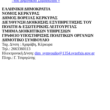
–του Δημοτικού Συμβουλίου
»
ΕΛΛΗΝΙΚΗ ΔΗΜΟΚΡΑΤΙΑ
ΝΟΜΟΣ ΚΕΡΚΥΡΑΣ
ΔΗΜΟΣ ΒΟΡΕΙΑΣ ΚΕΡΚΥΡΑΣ
ΔΙΕΥΘΥΝΣΗ ΔΙΟΙΚΗΣΗΣ ΕΞΥΠΗΡΕΤΗΣΗΣ ΤΟΥ
ΠΟΛΙΤΗ & ΕΣΩΤΕΡΙΚΗΣ ΛΕΙΤΟΥΡΓΙΑΣ
ΤΜΗΜΑ ΔΙΟΙΚΗΤΙΚΩΝ ΥΠΗΡΕΣΙΩΝ
ΓΡΑΦΕΙΟ ΥΠΟΣΤΗΡΙΞΗΣ ΠΟΛΙΤΙΚΩΝ ΟΡΓΑΝΩΝ
ΔΗΜΟΤΙΚΟ ΣΥΜΒΟΥΛΙΟ
Ταχ. Δ/νση : Αχαράβη, Κέρκυρα
Τηλ.: 2663360113
Ηλεκτρονική Δ/νση:
dim_symvoulio@1354.syzefxis.gov.gr
Πληρ.: Γ. Τσιριγώτης