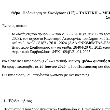
η
Θέμα:
Πρόσκληση σε Συνεδρίαση
(12
)
–
ΤΑΚΤΙΚΗ – ΜΕ
Συ
Έχοντας υπόψη:
τα διατάξεις του άρθρου 67 του ν. 3852/2010 (τ. Α’/87), τα τρ
2023), τον ισχύοντα Κανονισμό Λειτουργίας του Δημοτικ
υπ’ αριθμόν 98 / 8182 / 26.01.2024 (ΑΔΑ:9ΝΚ846ΜΤΛ6-Π6Λ)
Δημοτικού Συμβουλίου, την υπ΄αριθμ. 28404/20-01-2025 απ
Δημοτικού Συμβουλίου» ΦΕΚ 109/β΄/21-01-2025
η
καλείστε σε Συνεδρίαση
(12
)
– Τακτική- Μεικτή (
μέσω φυσικής π
θα πραγματοποιηθεί τις
26 Ιουνίου 2026
ημέρα
Παρασκευή
και ώρ
Η Συνεδρίαση θα μεταδίδεται ζωντανά με livestreaming.
1.
Έξοδα κηδείας.
(Εισηγητής :Πρόεδρος Δημοτικού Συμβουλίου κ. Παναγιώτης Παπα