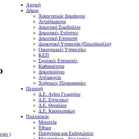
Αρχική
Δήμος
Χαιρετισμός Δημάρχου
Αντιδήμαρχοι
Δημοτικό Συμβούλιο
Δημοτικές Ενότητες
Δημοτική Επιτροπή
Διοικητική Υπηρεσία (Πρωτόκολλο)
Οικονομικές Υπηρεσίες
ΚΕΠ
Σχολικές Επιτροπές
Καθαριότητα
ω
Δημοτολόγιο
Ληξιαρχείο
Χρήσιμες Πληροφορίες
Περιοχή
Δ.Ε. Αγίου Γεωργίου
Δ.Ε. Εσπερίων
Δ.Ε. Θιναλίου
Δ.Ε. Κασσωπαίων
Πολιτισμός
Μουσεία
Έθιμα
Πανηγύρια και Εκδηλώσεις
εψη )
Μοναστήρια – Εκκλησίες