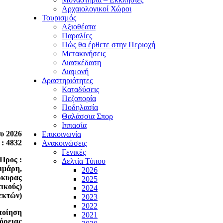
Αρχαιολογικοί Χώροι
Τουρισμός
Αξιοθέατα
Παραλίες
Πώς θα έρθετε στην Περιοχή
Μετακινήσεις
Διασκέδαση
Διαμονή
Δραστηριότητες
Καταδύσεις
Πεζοπορία
Ποδηλασία
Θαλάσσια Σπορ
Ιππασία
υ 2026
Επικοινωνία
: 4832
Ανακοινώσεις
Γενικές
Προς :
Δελτία Τύπου
ιμάρη,
2026
ρκυρας
2025
τικούς)
2024
εκτών)
2023
2022
ποίηση
2021
όρειας