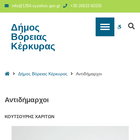
Αντιδήμαρχοι
info@1354.syzefxis.gov.gr
+30 26633 60155
-
Δήμος
Βόρειας
Δήμος
S
WCAG
Κέρκυρας
Βόρειας
buttons
Κέρκυρας
Home
Δήμος Βόρειας Κέρκυρας
Αντιδήμαρχοι
Αντιδήμαρχοι
ΚΟΥΤΣΟΥΡΗΣ ΧΑΡΙΤΩΝ