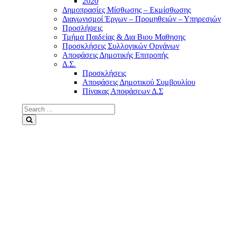
2020
Δημοπρασίες Μίσθωσης – Εκμίσθωσης
Διαγωνισμοί Έργων – Προμηθειών – Υπηρεσιών
Προσλήψεις
Τμήμα Παιδείας & Δια Βιου Μαθησης
Προσκλήσεις Συλλογικών Οργάνων
Αποφάσεις Δημοτικής Επιτροπής
Δ.Σ.
Προσκλήσεις
Αποφάσεις Δημοτικού Συμβουλίου
Πίνακας Αποφάσεων Δ.Σ
Search
for:
Search