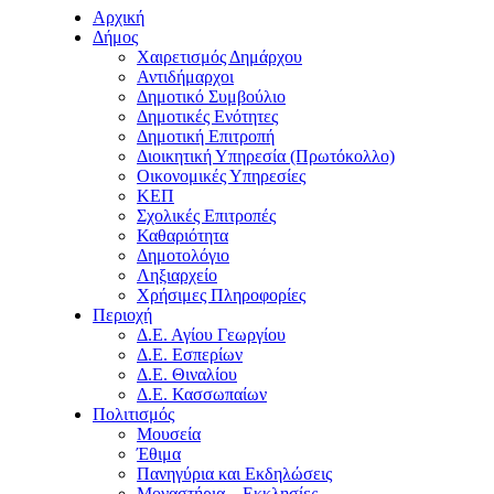
Αρχική
Δήμος
Χαιρετισμός Δημάρχου
Αντιδήμαρχοι
Δημοτικό Συμβούλιο
Δημοτικές Ενότητες
Δημοτική Επιτροπή
Διοικητική Υπηρεσία (Πρωτόκολλο)
Οικονομικές Υπηρεσίες
ΚΕΠ
Σχολικές Επιτροπές
Καθαριότητα
Δημοτολόγιο
Ληξιαρχείο
Χρήσιμες Πληροφορίες
Περιοχή
Δ.Ε. Αγίου Γεωργίου
Δ.Ε. Εσπερίων
Δ.Ε. Θιναλίου
Δ.Ε. Κασσωπαίων
Πολιτισμός
Μουσεία
Έθιμα
Πανηγύρια και Εκδηλώσεις
Μοναστήρια – Εκκλησίες