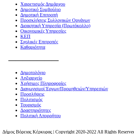
Χαιρετισμός Δημάρχου
Δημοτικό Συμβούλιο
Δημοτική Επιτροπή
Προσκλήσεις Συλλογικών Οργάνων
Διοικητική Υπηρεσία (Πρωτόκολλο)
Οικονομικές Υπηρεσίες
ΚΕΠ
Σχολικές Επιτροπές
Καθαριότητα
———————
Δημοτολόγιο
Ληξιαρχείο
Χρήσιμες Πληροφορίες
Διαγωνισμοί Έργων/Προμηθειών/Υπηρεσιών
Προσλήψεις
Πολιτισμός
Τουρισμός
Δραστηριότητες
Πολιτική Απορρήτου
Δήμος Βόρειας Κέρκυρας | Copyright 2020-2022 All Rights Reserve