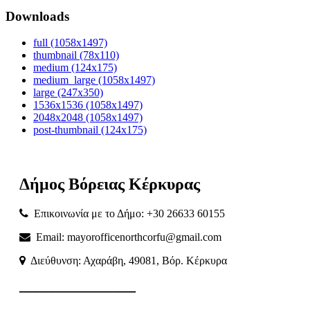
Downloads
full (1058x1497)
thumbnail (78x110)
medium (124x175)
medium_large (1058x1497)
large (247x350)
1536x1536 (1058x1497)
2048x2048 (1058x1497)
post-thumbnail (124x175)
Δήμος
Βόρειας
Κέρκυρας
Επικοινωνία με το Δήμο: +30 26633 60155
Email: mayorofficenorthcorfu@gmail.com
Διεύθυνση: Αχαράβη, 49081, Βόρ. Κέρκυρα
———————