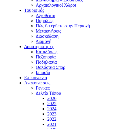
Αρχαιολογικοί Χώροι
Τουρισμός
Αξιοθέατα
Παραλίες
Πώς θα έρθετε στην Περιοχή
Μετακινήσεις
Διασκέδαση
Διαμονή
Δραστηριότητες
Καταδύσεις
Πεζοπορία
Ποδηλασία
Θαλάσσια Σπορ
Ιππασία
Επικοινωνία
Ανακοινώσεις
Γενικές
Δελτία Τύπου
2026
2025
2024
2023
2022
2021